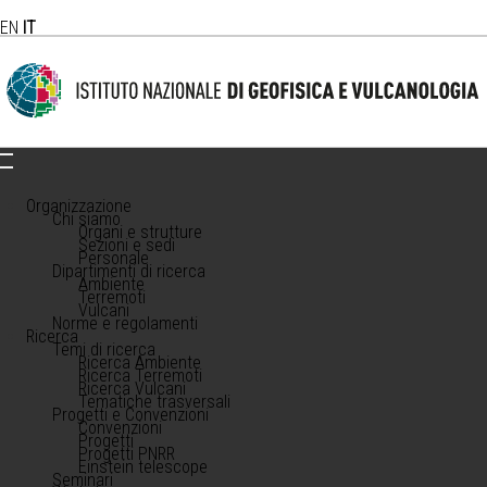
EN
IT
Organizzazione
Chi siamo
Organi e strutture
Sezioni e sedi
Personale
Dipartimenti di ricerca
Ambiente
Terremoti
Vulcani
Norme e regolamenti
Ricerca
Temi di ricerca
Ricerca Ambiente
Ricerca Terremoti
Ricerca Vulcani
Tematiche trasversali
Progetti e Convenzioni
Convenzioni
Progetti
Progetti PNRR
Einstein telescope
Seminari