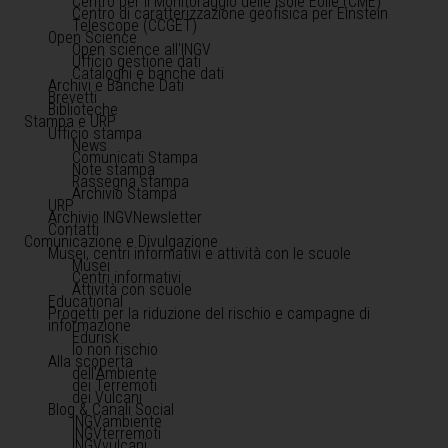
Centro per il Monitoraggio delle Isole Eolie (CME)
Centro di caratterizzazione geofisica per Einstein
Telescope (CCGET)
Open Science
Open science all'INGV
Ufficio gestione dati
Cataloghi e banche dati
Archivi e Banche Dati
Brevetti
Biblioteche
Stampa e URP
Ufficio stampa
News
Comunicati Stampa
Note stampa
Rassegna stampa
Archivio Stampa
URP
Archivio INGVNewsletter
Contatti
Comunicazione e Divulgazione
Musei, centri informativi e attività con le scuole
Musei
Centri informativi
Attività con scuole
Educational
Progetti per la riduzione del rischio e campagne di
informazione
Edurisk
Io non rischio
Alla scoperta
dell'Ambiente
dei Terremoti
dei Vulcani
Blog & Canali Social
INGVambiente
INGVterremoti
INGVvulcani