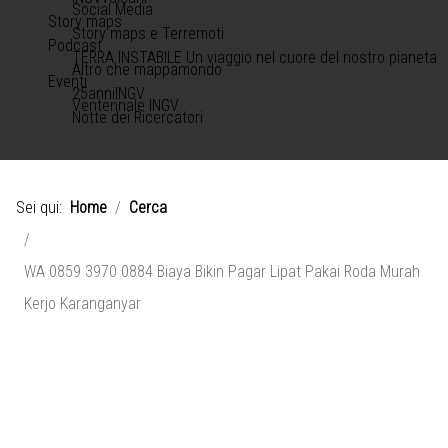
Social Media
Story maps
Story maps e Terremoti
Podcast
TERRA INSTABILE Un viaggio nel cuore del nostro pianeta
Altro che mappamondo
Eventi
25anniINGV
Ventennale INGV
Notte dei Ricercatori
Sei qui:
Home
Cerca
WA 0859 3970 0884 Biaya Bikin Pagar Lipat Pakai Roda Murah
Kerjo Karanganyar