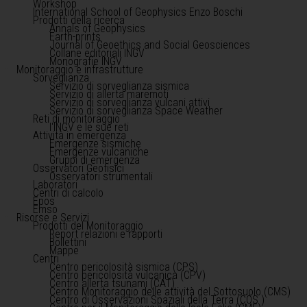
Workshop
International School of Geophysics Enzo Boschi
Prodotti della ricerca
Annals of Geophysics
Earth-prints
Journal of Geoethics and Social Geosciences
Collane editoriali INGV
Monografie INGV
Monitoraggio e infrastrutture
Sorveglianza
Servizio di sorveglianza sismica
Servizio di allerta maremoti
Servizio di sorveglianza vulcani attivi
Servizio di sorveglianza Space Weather
Reti di monitoraggio
l'INGV e le sue reti
Attività in emergenza
Emergenze sismiche
Emergenze vulcaniche
Gruppi di emergenza
Osservatori Geofisici
Osservatori strumentali
Laboratori
Centri di calcolo
Epos
Emso
Risorse e Servizi
Prodotti del Monitoraggio
Report relazioni e rapporti
Bollettini
Mappe
Centri
Centro pericolosità sismica (CPS)
Centro pericolosità vulcanica (CPV)
Centro allerta tsunami (CAT)
Centro Monitoraggio delle attività del Sottosuolo (CMS)
Centro di Osservazioni Spaziali della Terra (COS )