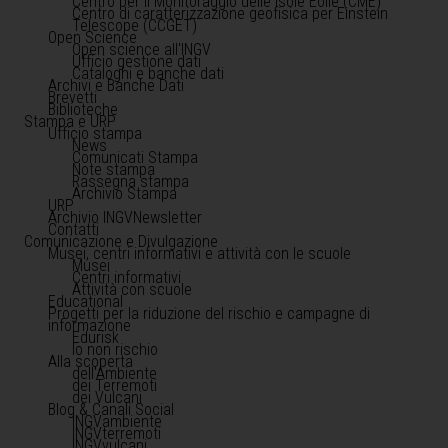
Centro per il Monitoraggio delle Isole Eolie (CME)
Centro di caratterizzazione geofisica per Einstein
Telescope (CCGET)
Open Science
Open science all'INGV
Ufficio gestione dati
Cataloghi e banche dati
Archivi e Banche Dati
Brevetti
Biblioteche
Stampa e URP
Ufficio stampa
News
Comunicati Stampa
Note stampa
Rassegna stampa
Archivio Stampa
URP
Archivio INGVNewsletter
Contatti
Comunicazione e Divulgazione
Musei, centri informativi e attività con le scuole
Musei
Centri informativi
Attività con scuole
Educational
Progetti per la riduzione del rischio e campagne di
informazione
Edurisk
Io non rischio
Alla scoperta
dell'Ambiente
dei Terremoti
dei Vulcani
Blog & Canali Social
INGVambiente
INGVterremoti
INGVvulcani