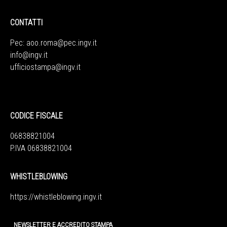
CONTATTI
Pec:
aoo.roma@pec.ingv.it
info@ingv.it
ufficiostampa@ingv.it
CODICE FISCALE
06838821004
P.IVA 06838821004
WHISTLEBLOWING
https://whistleblowing.ingv.
it
NEWSLETTER E ACCREDITO STAMPA