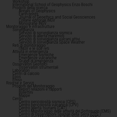
Workshop
International School of Geophysics Enzo Boschi
Prodotti della ricerca
Annals of Geophysics
Earth-prints
Journal of Geoethics and Social Geosciences
Collane editoriali INGV
Monografie INGV
Monitoraggio e infrastrutture
Sorveglianza
Servizio di sorveglianza sismica
Servizio di allerta maremoti
Servizio di sorveglianza vulcani attivi
Servizio di sorveglianza Space Weather
Reti di monitoraggio
l'INGV e le sue reti
Attività in emergenza
Emergenze sismiche
Emergenze vulcaniche
Gruppi di emergenza
Osservatori Geofisici
Osservatori strumentali
Laboratori
Centri di calcolo
Epos
Emso
Risorse e Servizi
Prodotti del Monitoraggio
Report relazioni e rapporti
Bollettini
Mappe
Centri
Centro pericolosità sismica (CPS)
Centro pericolosità vulcanica (CPV)
Centro allerta tsunami (CAT)
Centro Monitoraggio delle attività del Sottosuolo (CMS)
Centro di Osservazioni Spaziali della Terra (COS )