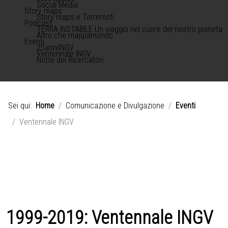
Social Media
Story maps
Story maps e Terremoti
Podcast
TERRA INSTABILE Un viaggio nel cuore del nostro pianeta
Altro che mappamondo
Eventi
25anniINGV
Ventennale INGV
Notte dei Ricercatori
Sei qui:
Home
Comunicazione e Divulgazione
Eventi
Ventennale INGV
1999-2019: Ventennale INGV