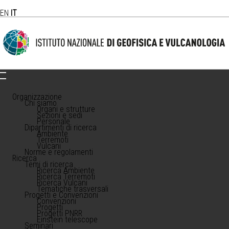
EN
IT
Organizzazione
Chi siamo
Organi e strutture
Sezioni e sedi
Personale
Dipartimenti di ricerca
Ambiente
Terremoti
Vulcani
Norme e regolamenti
Ricerca
Temi di ricerca
Ricerca Ambiente
Ricerca Terremoti
Ricerca Vulcani
Tematiche trasversali
Progetti e Convenzioni
Convenzioni
Progetti
Progetti PNRR
Einstein telescope
Seminari