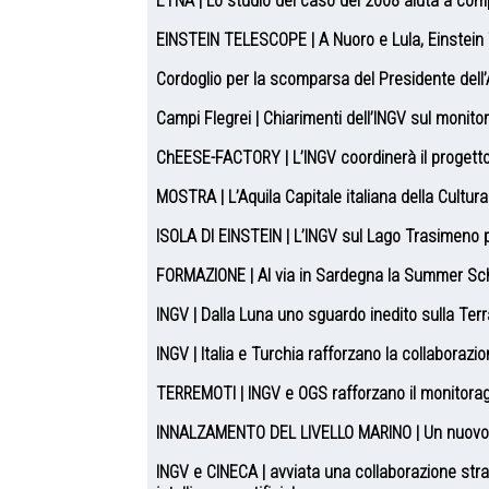
ETNA | Lo studio del caso del 2008 aiuta a co
EINSTEIN TELESCOPE | A Nuoro e Lula, Einstein 
Cordoglio per la scomparsa del Presidente dell’
Campi Flegrei | Chiarimenti dell’INGV sul monitora
ChEESE-FACTORY | L’INGV coordinerà il progetto eu
MOSTRA | L’Aquila Capitale italiana della Cultu
ISOLA DI EINSTEIN | L’INGV sul Lago Trasimeno per
FORMAZIONE | Al via in Sardegna la Summer Sch
INGV | Dalla Luna uno sguardo inedito sulla Terr
INGV | Italia e Turchia rafforzano la collaborazi
TERREMOTI | INGV e OGS rafforzano il monitorag
INNALZAMENTO DEL LIVELLO MARINO | Un nuovo stu
INGV e CINECA | avviata una collaborazione strat