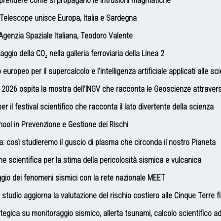
mprendere come si propagano le intrusioni magmatiche
Telescope unisce Europa, Italia e Sardegna
Agenzia Spaziale Italiana, Teodoro Valente
ggio della CO₂ nella galleria ferroviaria della Linea 2
ropeo per il supercalcolo e l'intelligenza artificiale applicati alle sc
ra 2026 ospita la mostra dell’INGV che racconta le Geoscienze attraver
 il festival scientifico che racconta il lato divertente della scienza
ool in Prevenzione e Gestione dei Rischi
a: così studieremo il guscio di plasma che circonda il nostro Pianeta
one scientifica per la stima della pericolosità sismica e vulcanica
gio dei fenomeni sismici con la rete nazionale MEET
dio aggiorna la valutazione del rischio costiero alle Cinque Terre f
egica su monitoraggio sismico, allerta tsunami, calcolo scientifico ad