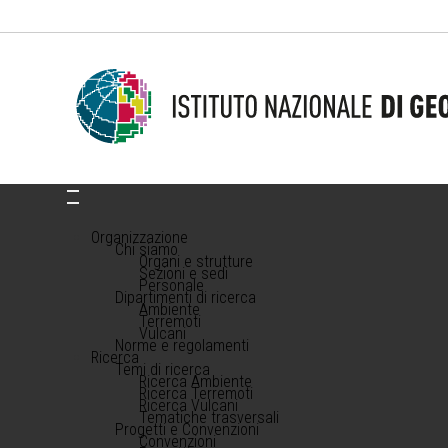
Organizzazione
Chi siamo
Organi e strutture
Sezioni e sedi
Personale
Dipartimenti di ricerca
Ambiente
Terremoti
Vulcani
Norme e regolamenti
Ricerca
Temi di ricerca
Ricerca Ambiente
Ricerca Terremoti
Ricerca Vulcani
Tematiche trasversali
Progetti e Convenzioni
Convenzioni