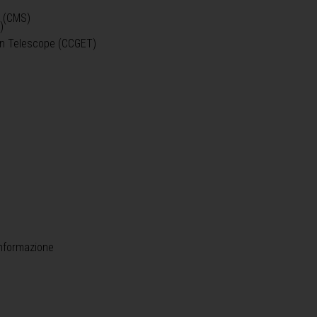
o (CMS)
)
)
ein Telescope (CCGET)
informazione