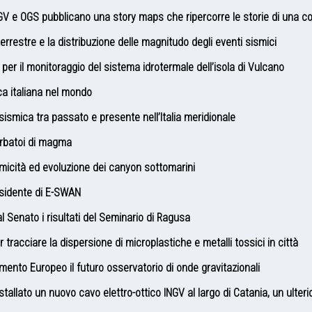
NGV e OGS pubblicano una story maps che ripercorre le storie di una c
terrestre e la distribuzione delle magnitudo degli eventi sismici
ale per il monitoraggio del sistema idrotermale dell’isola di Vulcano
rca italiana nel mondo
sismica tra passato e presente nell’Italia meridionale
rbatoi di magma
smicità ed evoluzione dei canyon sottomarini
sidente di E-SWAN
a al Senato i risultati del Seminario di Ragusa
r tracciare la dispersione di microplastiche e metalli tossici in città
mento Europeo il futuro osservatorio di onde gravitazionali
allato un nuovo cavo elettro-ottico INGV al largo di Catania, un ulteri