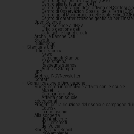
Centro pericolosità vulcanica (CPV)
Centro allerta tsunami (CAT)
Centro Monitoraggio delle attività del Sottosuol
Centro di Osservazioni Spaziali della Terra (COS 
Centro per il Monitoraggio delle Isole Eolie (CME
Centro di caratterizzazione geofisica per Einst
Open Science
Open science all'INGV
Ufficio gestione dati
Cataloghi e banche dati
Archivi e Banche Dati
Brevetti
Biblioteche
Stampa e URP
Ufficio stampa
News
Comunicati Stampa
Note stampa
Rassegna stampa
Archivio Stampa
URP
Archivio INGVNewsletter
Contatti
Comunicazione e Divulgazione
Musei, centri informativi e attività con le scuole
Musei
Centri informativi
Attività con scuole
Educational
Progetti per la riduzione del rischio e campagne di 
Edurisk
Io non rischio
Alla scoperta
dell'Ambiente
dei Terremoti
dei Vulcani
Blog & Canali Social
INGVambiente