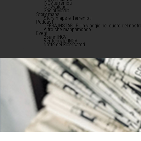
INGVterremoti
INGVvulcani
Social Media
Story maps
Story maps e Terremoti
Podcast
TERRA INSTABILE Un viaggio nel cuore del nostr
Altro che mappamondo
Eventi
25anniINGV
Ventennale INGV
Notte dei Ricercatori