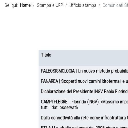
Sei qui:
Home
Stampa e URP
Ufficio stampa
Comunicati S
Voci Feed
Titolo
Articoli
PALEOSISMOLOGIA | Un nuovo metodo probabilisti
PANAREA | Scoperti nuovi camini idrotermali e u
Dichiarazione del Presidente INGV Fabio Florindo 
CAMPI FLEGREI | Florindo (INGV): «Massimo impegno
tutti i dati osservati»
Dalla connettività alla rete come infrastruttur