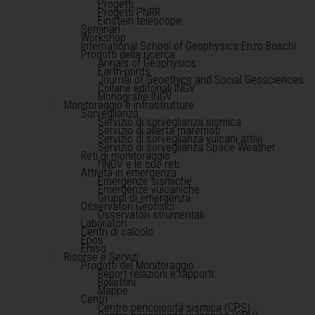
Progetti
Progetti PNRR
Einstein telescope
Seminari
Workshop
International School of Geophysics Enzo Boschi
Prodotti della ricerca
Annals of Geophysics
Earth-prints
Journal of Geoethics and Social Geosciences
Collane editoriali INGV
Monografie INGV
Monitoraggio e infrastrutture
Sorveglianza
Servizio di sorveglianza sismica
Servizio di allerta maremoti
Servizio di sorveglianza vulcani attivi
Servizio di sorveglianza Space Weather
Reti di monitoraggio
l'INGV e le sue reti
Attività in emergenza
Emergenze sismiche
Emergenze vulcaniche
Gruppi di emergenza
Osservatori Geofisici
Osservatori strumentali
Laboratori
Centri di calcolo
Epos
Emso
Risorse e Servizi
Prodotti del Monitoraggio
Report relazioni e rapporti
Bollettini
Mappe
Centri
Centro pericolosità sismica (CPS)