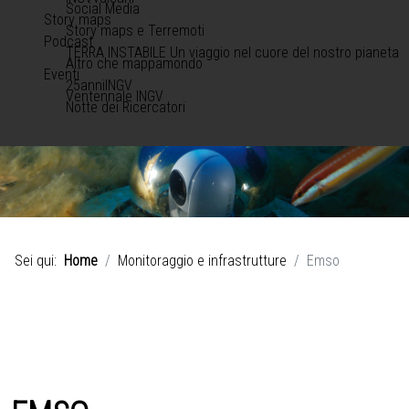
Social Media
Story maps
Story maps e Terremoti
Podcast
TERRA INSTABILE Un viaggio nel cuore del nostro pianeta
Altro che mappamondo
Eventi
25anniINGV
Ventennale INGV
Notte dei Ricercatori
Sei qui:
Home
Monitoraggio e infrastrutture
Emso