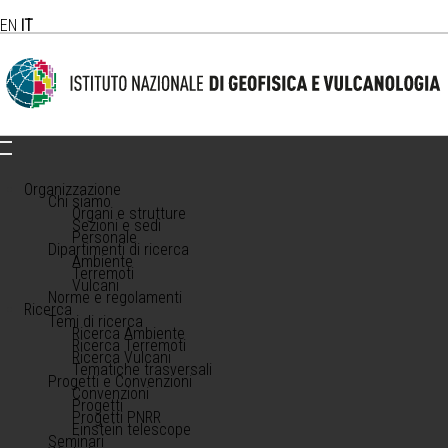
EN
IT
Organizzazione
Chi siamo
Organi e strutture
Sezioni e sedi
Personale
Dipartimenti di ricerca
Ambiente
Terremoti
Vulcani
Norme e regolamenti
Ricerca
Temi di ricerca
Ricerca Ambiente
Ricerca Terremoti
Ricerca Vulcani
Tematiche trasversali
Progetti e Convenzioni
Convenzioni
Progetti
Progetti PNRR
Einstein telescope
Seminari