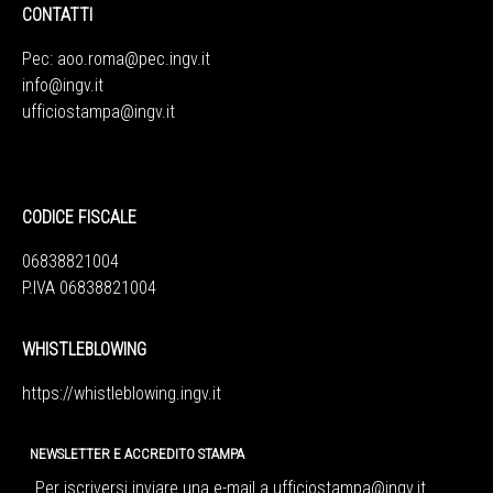
CONTATTI
Pec:
aoo.roma@pec.ingv.it
info@ingv.it
ufficiostampa@ingv.it
CODICE FISCALE
06838821004
P.IVA 06838821004
WHISTLEBLOWING
https://whistleblowing.ingv.
it
NEWSLETTER E ACCREDITO STAMPA
Per iscriversi inviare una e-mail a
ufficiostampa@ingv.it