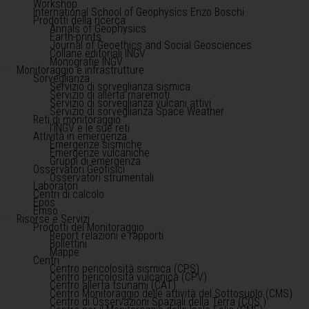
Workshop
International School of Geophysics Enzo Boschi
Prodotti della ricerca
Annals of Geophysics
Earth-prints
Journal of Geoethics and Social Geosciences
Collane editoriali INGV
Monografie INGV
Monitoraggio e infrastrutture
Sorveglianza
Servizio di sorveglianza sismica
Servizio di allerta maremoti
Servizio di sorveglianza vulcani attivi
Servizio di sorveglianza Space Weather
Reti di monitoraggio
l'INGV e le sue reti
Attività in emergenza
Emergenze sismiche
Emergenze vulcaniche
Gruppi di emergenza
Osservatori Geofisici
Osservatori strumentali
Laboratori
Centri di calcolo
Epos
Emso
Risorse e Servizi
Prodotti del Monitoraggio
Report relazioni e rapporti
Bollettini
Mappe
Centri
Centro pericolosità sismica (CPS)
Centro pericolosità vulcanica (CPV)
Centro allerta tsunami (CAT)
Centro Monitoraggio delle attività del Sottosuolo (CMS)
Centro di Osservazioni Spaziali della Terra (COS )