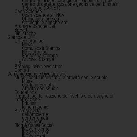
Centro per il Monitoraggio delle Isole Eolie (CME)
Centro di caratterizzazione geofisica per Einstein
Telescope (CCGET)
Open Science
Open science all'INGV
Ufficio gestione dati
Cataloghi e banche dati
Archivi e Banche Dati
Brevetti
Biblioteche
Stampa e URP
Ufficio stampa
News
Comunicati Stampa
Note stampa
Rassegna stampa
Archivio Stampa
URP
Archivio INGVNewsletter
Contatti
Comunicazione e Divulgazione
Musei, centri informativi e attività con le scuole
Musei
Centri informativi
Attività con scuole
Educational
Progetti per la riduzione del rischio e campagne di
informazione
Edurisk
Io non rischio
Alla scoperta
dell'Ambiente
dei Terremoti
dei Vulcani
Blog & Canali Social
INGVambiente
INGVterremoti
INGVvulcani