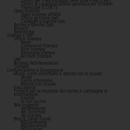
Centro per il Monitoraggio delle Isole Eolie (CME)
Centro di caratterizzazione geofisica per Einstein
Telescope (CCGET)
Open Science
Open science all'INGV
Ufficio gestione dati
Cataloghi e banche dati
Archivi e Banche Dati
Brevetti
Biblioteche
Stampa e URP
Ufficio stampa
News
Comunicati Stampa
Note stampa
Rassegna stampa
Archivio Stampa
URP
Archivio INGVNewsletter
Contatti
Comunicazione e Divulgazione
Musei, centri informativi e attività con le scuole
Musei
Centri informativi
Attività con scuole
Educational
Progetti per la riduzione del rischio e campagne di
informazione
Edurisk
Io non rischio
Alla scoperta
dell'Ambiente
dei Terremoti
dei Vulcani
Blog & Canali Social
INGVambiente
INGVterremoti
INGVvulcani