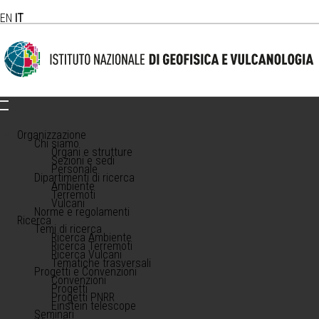
EN
IT
Organizzazione
Chi siamo
Organi e strutture
Sezioni e sedi
Personale
Dipartimenti di ricerca
Ambiente
Terremoti
Vulcani
Norme e regolamenti
Ricerca
Temi di ricerca
Ricerca Ambiente
Ricerca Terremoti
Ricerca Vulcani
Tematiche trasversali
Progetti e Convenzioni
Convenzioni
Progetti
Progetti PNRR
Einstein telescope
Seminari