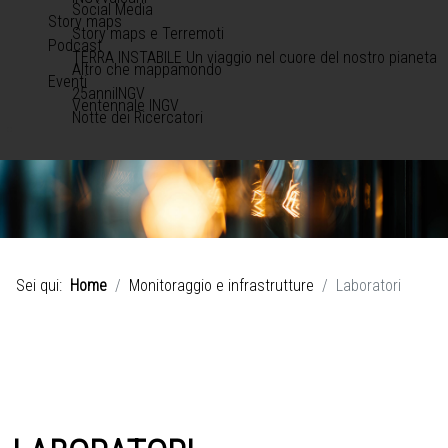
Social Media
Story maps
Story maps e Terremoti
Podcast
TERRA INSTABILE Un viaggio nel cuore del nostro pianeta
Altro che mappamondo
Eventi
25anniINGV
Ventennale INGV
Notte dei Ricercatori
Sei qui:
Home
Monitoraggio e infrastrutture
Laboratori