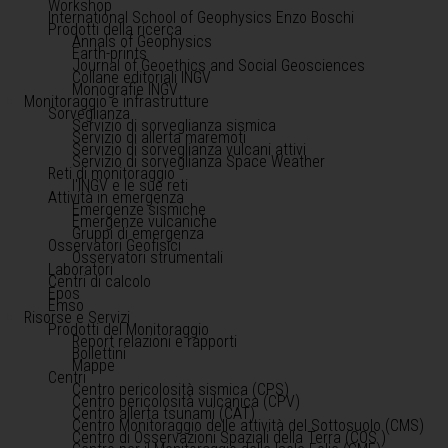
Workshop
International School of Geophysics Enzo Boschi
Prodotti della ricerca
Annals of Geophysics
Earth-prints
Journal of Geoethics and Social Geosciences
Collane editoriali INGV
Monografie INGV
Monitoraggio e infrastrutture
Sorveglianza
Servizio di sorveglianza sismica
Servizio di allerta maremoti
Servizio di sorveglianza vulcani attivi
Servizio di sorveglianza Space Weather
Reti di monitoraggio
l'INGV e le sue reti
Attività in emergenza
Emergenze sismiche
Emergenze vulcaniche
Gruppi di emergenza
Osservatori Geofisici
Osservatori strumentali
Laboratori
Centri di calcolo
Epos
Emso
Risorse e Servizi
Prodotti del Monitoraggio
Report relazioni e rapporti
Bollettini
Mappe
Centri
Centro pericolosità sismica (CPS)
Centro pericolosità vulcanica (CPV)
Centro allerta tsunami (CAT)
Centro Monitoraggio delle attività del Sottosuolo (CMS)
Centro di Osservazioni Spaziali della Terra (COS )