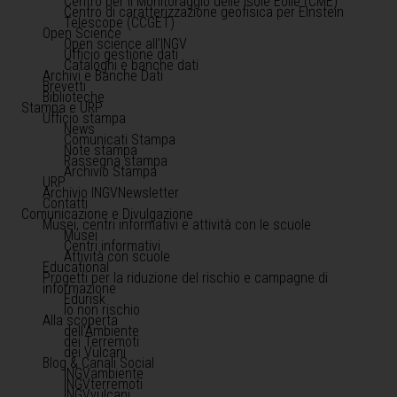
Centro per il Monitoraggio delle Isole Eolie (CME)
Centro di caratterizzazione geofisica per Einstein
Telescope (CCGET)
Open Science
Open science all'INGV
Ufficio gestione dati
Cataloghi e banche dati
Archivi e Banche Dati
Brevetti
Biblioteche
Stampa e URP
Ufficio stampa
News
Comunicati Stampa
Note stampa
Rassegna stampa
Archivio Stampa
URP
Archivio INGVNewsletter
Contatti
Comunicazione e Divulgazione
Musei, centri informativi e attività con le scuole
Musei
Centri informativi
Attività con scuole
Educational
Progetti per la riduzione del rischio e campagne di
informazione
Edurisk
Io non rischio
Alla scoperta
dell'Ambiente
dei Terremoti
dei Vulcani
Blog & Canali Social
INGVambiente
INGVterremoti
INGVvulcani