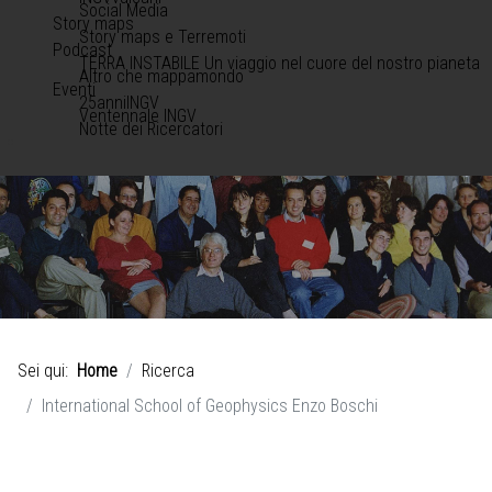
Social Media
Story maps
Story maps e Terremoti
Podcast
TERRA INSTABILE Un viaggio nel cuore del nostro pianeta
Altro che mappamondo
Eventi
25anniINGV
Ventennale INGV
Notte dei Ricercatori
Sei qui:
Home
Ricerca
International School of Geophysics Enzo Boschi