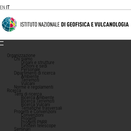
EN
IT
Organizzazione
Chi siamo
Organi e strutture
Sezioni e sedi
Personale
Dipartimenti di ricerca
Ambiente
Terremoti
Vulcani
Norme e regolamenti
Ricerca
Temi di ricerca
Ricerca Ambiente
Ricerca Terremoti
Ricerca Vulcani
Tematiche trasversali
Progetti e Convenzioni
Convenzioni
Progetti
Progetti PNRR
Einstein telescope
Seminari