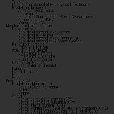
Workshop
International School of Geophysics Enzo Boschi
Prodotti della ricerca
Annals of Geophysics
Earth-prints
Journal of Geoethics and Social Geosciences
Collane editoriali INGV
Monografie INGV
Monitoraggio e infrastrutture
Sorveglianza
Servizio di sorveglianza sismica
Servizio di allerta maremoti
Servizio di sorveglianza vulcani attivi
Servizio di sorveglianza Space Weather
Reti di monitoraggio
l'INGV e le sue reti
Attività in emergenza
Emergenze sismiche
Emergenze vulcaniche
Gruppi di emergenza
Osservatori Geofisici
Osservatori strumentali
Laboratori
Centri di calcolo
Epos
Emso
Risorse e Servizi
Prodotti del Monitoraggio
Report relazioni e rapporti
Bollettini
Mappe
Centri
Centro pericolosità sismica (CPS)
Centro pericolosità vulcanica (CPV)
Centro allerta tsunami (CAT)
Centro Monitoraggio delle attività del Sottosuolo (CMS)
Centro di Osservazioni Spaziali della Terra (COS )