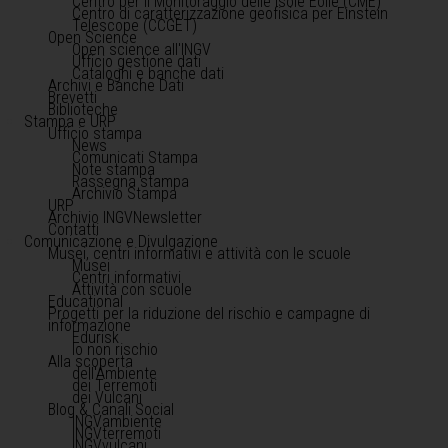
Centro per il Monitoraggio delle Isole Eolie (CME)
Centro di caratterizzazione geofisica per Einstein
Telescope (CCGET)
Open Science
Open science all'INGV
Ufficio gestione dati
Cataloghi e banche dati
Archivi e Banche Dati
Brevetti
Biblioteche
Stampa e URP
Ufficio stampa
News
Comunicati Stampa
Note stampa
Rassegna stampa
Archivio Stampa
URP
Archivio INGVNewsletter
Contatti
Comunicazione e Divulgazione
Musei, centri informativi e attività con le scuole
Musei
Centri informativi
Attività con scuole
Educational
Progetti per la riduzione del rischio e campagne di
informazione
Edurisk
Io non rischio
Alla scoperta
dell'Ambiente
dei Terremoti
dei Vulcani
Blog & Canali Social
INGVambiente
INGVterremoti
INGVvulcani