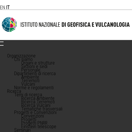
EN
IT
Organizzazione
Chi siamo
Organi e strutture
Sezioni e sedi
Personale
Dipartimenti di ricerca
Ambiente
Terremoti
Vulcani
Norme e regolamenti
Ricerca
Temi di ricerca
Ricerca Ambiente
Ricerca Terremoti
Ricerca Vulcani
Tematiche trasversali
Progetti e Convenzioni
Convenzioni
Progetti
Progetti PNRR
Einstein telescope
Seminari