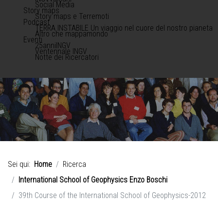
Social Media
Story maps
Story maps e Terremoti
Podcast
TERRA INSTABILE Un viaggio nel cuore del nostro pianeta
Altro che mappamondo
Eventi
25anniINGV
Ventennale INGV
Notte dei Ricercatori
Sei qui:
Home
Ricerca
International School of Geophysics Enzo Boschi
39th Course of the International School of Geophysics-2012