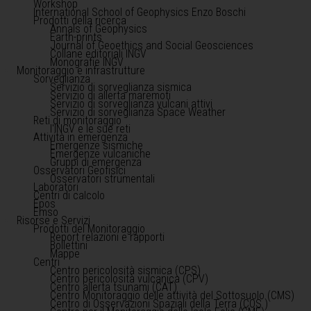
Workshop
International School of Geophysics Enzo Boschi
Prodotti della ricerca
Annals of Geophysics
Earth-prints
Journal of Geoethics and Social Geosciences
Collane editoriali INGV
Monografie INGV
Monitoraggio e infrastrutture
Sorveglianza
Servizio di sorveglianza sismica
Servizio di allerta maremoti
Servizio di sorveglianza vulcani attivi
Servizio di sorveglianza Space Weather
Reti di monitoraggio
l'INGV e le sue reti
Attività in emergenza
Emergenze sismiche
Emergenze vulcaniche
Gruppi di emergenza
Osservatori Geofisici
Osservatori strumentali
Laboratori
Centri di calcolo
Epos
Emso
Risorse e Servizi
Prodotti del Monitoraggio
Report relazioni e rapporti
Bollettini
Mappe
Centri
Centro pericolosità sismica (CPS)
Centro pericolosità vulcanica (CPV)
Centro allerta tsunami (CAT)
Centro Monitoraggio delle attività del Sottosuolo (CMS)
Centro di Osservazioni Spaziali della Terra (COS )