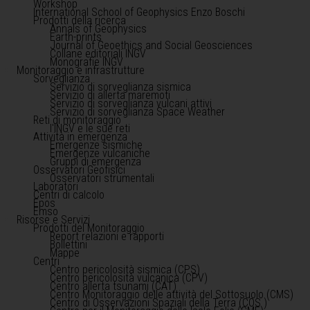
Workshop
International School of Geophysics Enzo Boschi
Prodotti della ricerca
Annals of Geophysics
Earth-prints
Journal of Geoethics and Social Geosciences
Collane editoriali INGV
Monografie INGV
Monitoraggio e infrastrutture
Sorveglianza
Servizio di sorveglianza sismica
Servizio di allerta maremoti
Servizio di sorveglianza vulcani attivi
Servizio di sorveglianza Space Weather
Reti di monitoraggio
l'INGV e le sue reti
Attività in emergenza
Emergenze sismiche
Emergenze vulcaniche
Gruppi di emergenza
Osservatori Geofisici
Osservatori strumentali
Laboratori
Centri di calcolo
Epos
Emso
Risorse e Servizi
Prodotti del Monitoraggio
Report relazioni e rapporti
Bollettini
Mappe
Centri
Centro pericolosità sismica (CPS)
Centro pericolosità vulcanica (CPV)
Centro allerta tsunami (CAT)
Centro Monitoraggio delle attività del Sottosuolo (CMS)
Centro di Osservazioni Spaziali della Terra (COS )