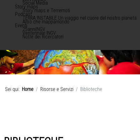
Social Media
Story maps
Story maps e Terremoti
Podcast
TERRA INSTABILE Un viaggio nel cuore del nostro pianeta
Altro che mappamondo
Eventi
25anniINGV
Ventennale INGV
Notte dei Ricercatori
Sei qui:
Home
Risorse e Servizi
Biblioteche