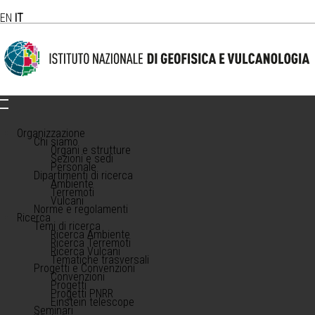
EN
IT
Organizzazione
Chi siamo
Organi e strutture
Sezioni e sedi
Personale
Dipartimenti di ricerca
Ambiente
Terremoti
Vulcani
Norme e regolamenti
Ricerca
Temi di ricerca
Ricerca Ambiente
Ricerca Terremoti
Ricerca Vulcani
Tematiche trasversali
Progetti e Convenzioni
Convenzioni
Progetti
Progetti PNRR
Einstein telescope
Seminari