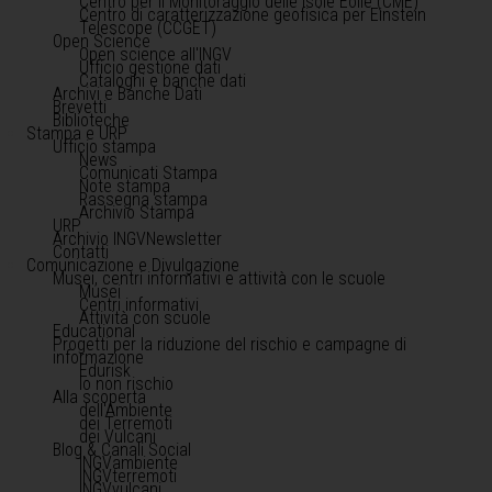
Centro per il Monitoraggio delle Isole Eolie (CME)
Centro di caratterizzazione geofisica per Einstein
Telescope (CCGET)
Open Science
Open science all'INGV
Ufficio gestione dati
Cataloghi e banche dati
Archivi e Banche Dati
Brevetti
Biblioteche
Stampa e URP
Ufficio stampa
News
Comunicati Stampa
Note stampa
Rassegna stampa
Archivio Stampa
URP
Archivio INGVNewsletter
Contatti
Comunicazione e Divulgazione
Musei, centri informativi e attività con le scuole
Musei
Centri informativi
Attività con scuole
Educational
Progetti per la riduzione del rischio e campagne di
informazione
Edurisk
Io non rischio
Alla scoperta
dell'Ambiente
dei Terremoti
dei Vulcani
Blog & Canali Social
INGVambiente
INGVterremoti
INGVvulcani