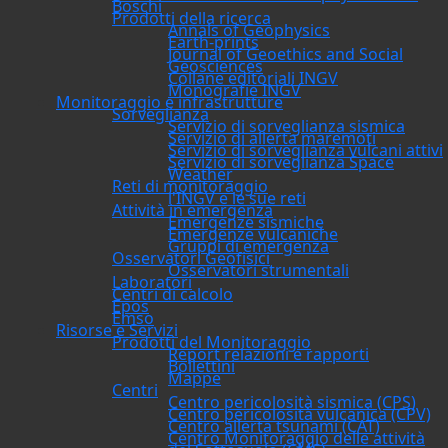
Boschi
Prodotti della ricerca
Annals of Geophysics
Earth-prints
Journal of Geoethics and Social
Geosciences
Collane editoriali INGV
Monografie INGV
Monitoraggio e infrastrutture
Sorveglianza
Servizio di sorveglianza sismica
Servizio di allerta maremoti
Servizio di sorveglianza vulcani attivi
Servizio di sorveglianza Space
Weather
Reti di monitoraggio
l'INGV e le sue reti
Attività in emergenza
Emergenze sismiche
Emergenze vulcaniche
Gruppi di emergenza
Osservatori Geofisici
Osservatori strumentali
Laboratori
Centri di calcolo
Epos
Emso
Risorse e Servizi
Prodotti del Monitoraggio
Report relazioni e rapporti
Bollettini
Mappe
Centri
Centro pericolosità sismica (CPS)
Centro pericolosità vulcanica (CPV)
Centro allerta tsunami (CAT)
Centro Monitoraggio delle attività