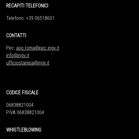
RECAPITI TELEFONICI
Telefono +39 06518601
CONTATTI
Pec:
aoo.roma@pec.ingv.it
info@ingv.it
ufficiostampa@ingv.it
CODICE FISCALE
06838821004
P.IVA 06838821004
WHISTLEBLOWING