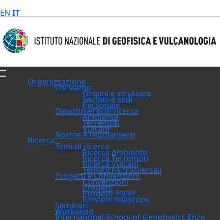
EN
IT
Organizzazione
Chi siamo
Organi e strutture
Sezioni e sedi
Personale
Dipartimenti di ricerca
Ambiente
Terremoti
Vulcani
Norme e regolamenti
Ricerca
Temi di ricerca
Ricerca Ambiente
Ricerca Terremoti
Ricerca Vulcani
Tematiche trasversali
Progetti e Convenzioni
Convenzioni
Progetti
Progetti PNRR
Einstein telescope
Seminari
Workshop
International School of Geophysics Enzo