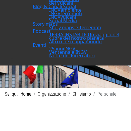
dei Vulcani
Blog & Canali Social
INGVambiente
INGVterremoti
INGVvulcani
Social Media
Story maps
Story maps e Terremoti
Podcast
TERRA INSTABILE Un viaggio nel
cuore del nostro pianeta
Altro che mappamondo
Eventi
25anniINGV
Ventennale INGV
Notte dei Ricercatori
Sei qui:
Home
Organizzazione
Chi siamo
Personale