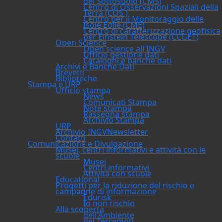
del Sottosuolo (CMS)
Centro di Osservazioni Spaziali della
Terra (COS )
Centro per il Monitoraggio delle
Isole Eolie (CME)
Centro di caratterizzazione geofisica
per Einstein Telescope (CCGET)
Open Science
Open science all'INGV
Ufficio gestione dati
Cataloghi e banche dati
Archivi e Banche Dati
Brevetti
Biblioteche
Stampa e URP
Ufficio stampa
News
Comunicati Stampa
Note stampa
Rassegna stampa
Archivio Stampa
URP
Archivio INGVNewsletter
Contatti
Comunicazione e Divulgazione
Musei, centri informativi e attività con le
scuole
Musei
Centri informativi
Attività con scuole
Educational
Progetti per la riduzione del rischio e
campagne di informazione
Edurisk
Io non rischio
Alla scoperta
dell'Ambiente
dei Terremoti