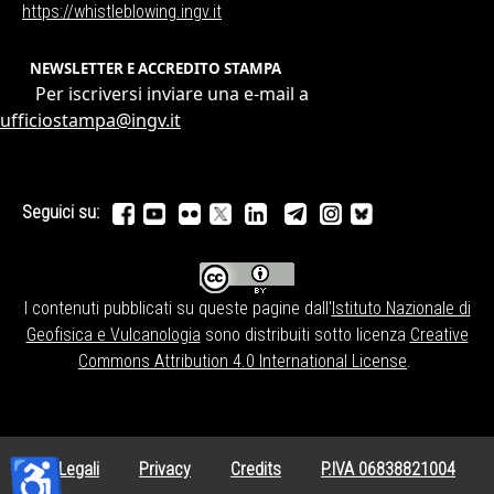
https://whistleblowing.ingv.
it
NEWSLETTER E ACCREDITO STAMPA
Per iscriversi inviare una e-mail a
ufficiostampa@ingv.it
Seguici su:
I contenuti pubblicati su queste pagine dall'
Istituto Nazionale di
Geofisica e Vulcanologia
sono distribuiti sotto licenza
Creative
Commons Attribution 4.0 International License
.
♿
Note Legali
Privacy
Credits
P.IVA 06838821004