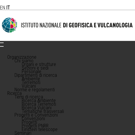
EN
IT
Organizzazione
Chi siamo
Organi e strutture
Sezioni e sedi
Personale
Dipartimenti di ricerca
Ambiente
Terremoti
Vulcani
Norme e regolamenti
Ricerca
Temi di ricerca
Ricerca Ambiente
Ricerca Terremoti
Ricerca Vulcani
Tematiche trasversali
Progetti e Convenzioni
Convenzioni
Progetti
Progetti PNRR
Einstein telescope
Seminari