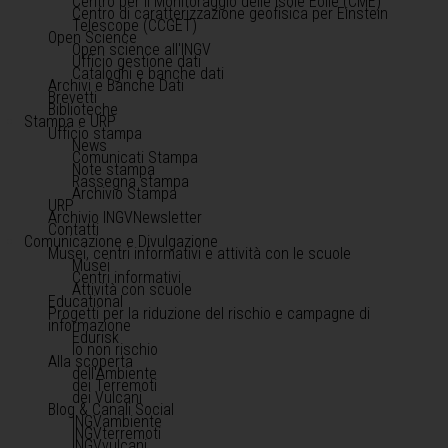
Centro per il Monitoraggio delle Isole Eolie (CME)
Centro di caratterizzazione geofisica per Einstein
Telescope (CCGET)
Open Science
Open science all'INGV
Ufficio gestione dati
Cataloghi e banche dati
Archivi e Banche Dati
Brevetti
Biblioteche
Stampa e URP
Ufficio stampa
News
Comunicati Stampa
Note stampa
Rassegna stampa
Archivio Stampa
URP
Archivio INGVNewsletter
Contatti
Comunicazione e Divulgazione
Musei, centri informativi e attività con le scuole
Musei
Centri informativi
Attività con scuole
Educational
Progetti per la riduzione del rischio e campagne di
informazione
Edurisk
Io non rischio
Alla scoperta
dell'Ambiente
dei Terremoti
dei Vulcani
Blog & Canali Social
INGVambiente
INGVterremoti
INGVvulcani