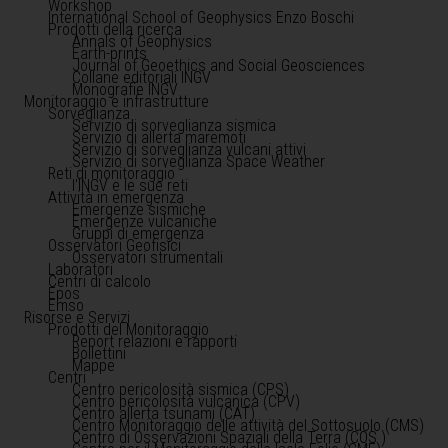
Workshop
International School of Geophysics Enzo Boschi
Prodotti della ricerca
Annals of Geophysics
Earth-prints
Journal of Geoethics and Social Geosciences
Collane editoriali INGV
Monografie INGV
Monitoraggio e infrastrutture
Sorveglianza
Servizio di sorveglianza sismica
Servizio di allerta maremoti
Servizio di sorveglianza vulcani attivi
Servizio di sorveglianza Space Weather
Reti di monitoraggio
l'INGV e le sue reti
Attività in emergenza
Emergenze sismiche
Emergenze vulcaniche
Gruppi di emergenza
Osservatori Geofisici
Osservatori strumentali
Laboratori
Centri di calcolo
Epos
Emso
Risorse e Servizi
Prodotti del Monitoraggio
Report relazioni e rapporti
Bollettini
Mappe
Centri
Centro pericolosità sismica (CPS)
Centro pericolosità vulcanica (CPV)
Centro allerta tsunami (CAT)
Centro Monitoraggio delle attività del Sottosuolo (CMS)
Centro di Osservazioni Spaziali della Terra (COS )