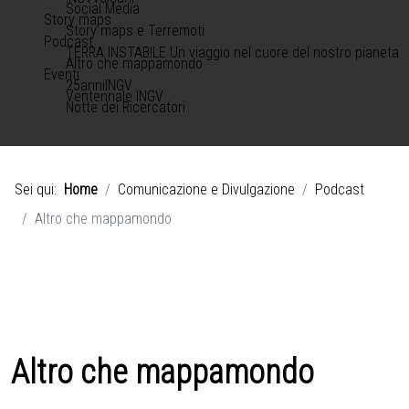
Social Media
Story maps
Story maps e Terremoti
Podcast
TERRA INSTABILE Un viaggio nel cuore del nostro pianeta
Altro che mappamondo
Eventi
25anniINGV
Ventennale INGV
Notte dei Ricercatori
Sei qui:
Home
Comunicazione e Divulgazione
Podcast
Altro che mappamondo
Altro che mappamondo