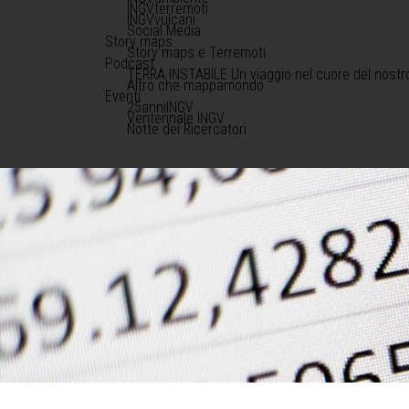
INGVterremoti
INGVvulcani
Social Media
Story maps
Story maps e Terremoti
Podcast
TERRA INSTABILE Un viaggio nel cuore del nostr
Altro che mappamondo
Eventi
25anniINGV
Ventennale INGV
Notte dei Ricercatori