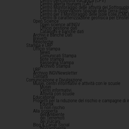
Centro pericolosità vulcanica (CPV)
Centro allerta tsunami (CAT)
Centro Monitoraggio delle attività del Sottosuol
Centro di Osservazioni Spaziali della Terra (COS 
Centro per il Monitoraggio delle Isole Eolie (CME
Centro di caratterizzazione geofisica per Einst
Open Science
Open science all'INGV
Ufficio gestione dati
Cataloghi e banche dati
Archivi e Banche Dati
Brevetti
Biblioteche
Stampa e URP
Ufficio stampa
News
Comunicati Stampa
Note stampa
Rassegna stampa
Archivio Stampa
URP
Archivio INGVNewsletter
Contatti
Comunicazione e Divulgazione
Musei, centri informativi e attività con le scuole
Musei
Centri informativi
Attività con scuole
Educational
Progetti per la riduzione del rischio e campagne di 
Edurisk
Io non rischio
Alla scoperta
dell'Ambiente
dei Terremoti
dei Vulcani
Blog & Canali Social
INGVambiente