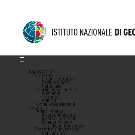
Organizzazione
Chi siamo
Organi e strutture
Sezioni e sedi
Personale
Dipartimenti di ricerca
Ambiente
Terremoti
Vulcani
Norme e regolamenti
Ricerca
Temi di ricerca
Ricerca Ambiente
Ricerca Terremoti
Ricerca Vulcani
Tematiche trasversali
Progetti e Convenzioni
Convenzioni