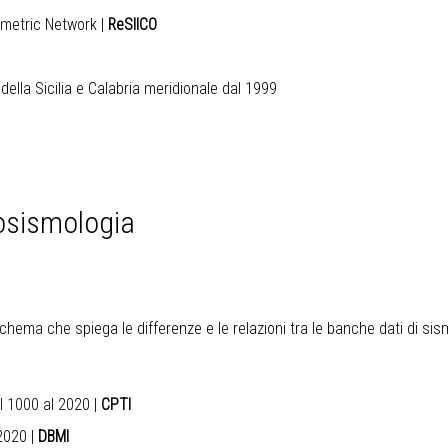
ometric Network
|
ReSIICO
della Sicilia e Calabria meridionale dal 1999
osismologia
hema che spiega le differenze e le relazioni tra le banche dati di sis
al 1000 al 2020
|
CPTI
 2020
|
DBMI