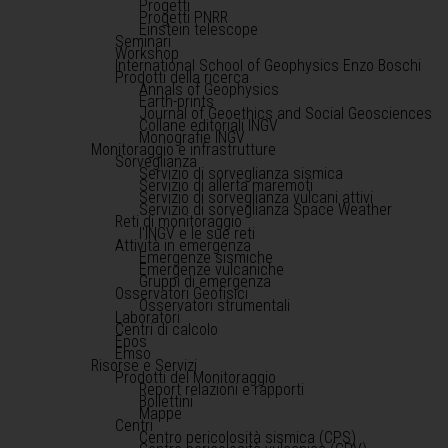
Progetti
Progetti PNRR
Einstein telescope
Seminari
Workshop
International School of Geophysics Enzo Boschi
Prodotti della ricerca
Annals of Geophysics
Earth-prints
Journal of Geoethics and Social Geosciences
Collane editoriali INGV
Monografie INGV
Monitoraggio e infrastrutture
Sorveglianza
Servizio di sorveglianza sismica
Servizio di allerta maremoti
Servizio di sorveglianza vulcani attivi
Servizio di sorveglianza Space Weather
Reti di monitoraggio
l'INGV e le sue reti
Attività in emergenza
Emergenze sismiche
Emergenze vulcaniche
Gruppi di emergenza
Osservatori Geofisici
Osservatori strumentali
Laboratori
Centri di calcolo
Epos
Emso
Risorse e Servizi
Prodotti del Monitoraggio
Report relazioni e rapporti
Bollettini
Mappe
Centri
Centro pericolosità sismica (CPS)