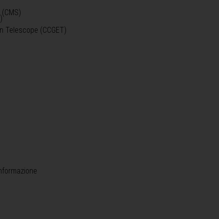
o (CMS)
)
)
ein Telescope (CCGET)
informazione