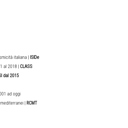
micità italiana
|
ISIDe
81 al 2018
|
CLASS
SI dal 2015
001 ad oggi
 mediterranei
|
RCMT