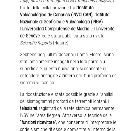
Italy) unveiled through receiver functions analysis, è
frutto della collaborazione tra l’
Instituto
Volcanológico de Canarias (INVOLCAN)
, l’
Istituto
Nazionale di Geofisica e Vulcanologia (INGV)
,
l’
Universidad Complutense de Madrid
e l’
Université
de Genève
, ed è stata pubblicata sulla rivista
Scientific Reports
(Nature).
Sebbene negli ultimi decenni i Campi Flegrei siano
stati ampiamente indagati nella loro parte più
superficiale, questa nuova analisi consente di
estendere l’indagine all’intera struttura profonda del
sistema vulcanico.
La ricostruzione è stata possibile grazie all’analisi
dei sismogrammi prodotti da terremoti lontani, i
telesismi
, registrati dalla rete sismica permanente
INGV nell’area flegrea. Attraverso la tecnica delle
“funzioni ricevitore”
, che consente di interpretare le
onde sismiche riflesse e convertite all’interno della