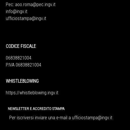
Pec:
aoo.roma@pec.ingv.it
info@ingv.it
ufficiostampa@ingv.it
CODICE FISCALE
06838821004
P.IVA 06838821004
WHISTLEBLOWING
https://whistleblowing.ingv.
it
NEWSLETTER E ACCREDITO STAMPA
Per iscriversi inviare una e-mail a
ufficiostampa@ingv.it