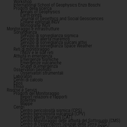
Workshop
International School of Geophysics Enzo Boschi
Prodotti della ricerca
Annals of Geophysics
Earth-prints
Journal of Geoethics and Social Geosciences
Collane editoriali INGV
Monografie INGV
Monitoraggio e infrastrutture
Sorveglianza
Servizio di sorveglianza sismica
Servizio di allerta maremoti
Servizio di sorveglianza vulcani attivi
Servizio di sorveglianza Space Weather
Reti di monitoraggio
l'INGV e le sue reti
Attività in emergenza
Emergenze sismiche
Emergenze vulcaniche
Gruppi di emergenza
Osservatori Geofisici
Osservatori strumentali
Laboratori
Centri di calcolo
Epos
Emso
Risorse e Servizi
Prodotti del Monitoraggio
Report relazioni e rapporti
Bollettini
Mappe
Centri
Centro pericolosità sismica (CPS)
Centro pericolosità vulcanica (CPV)
Centro allerta tsunami (CAT)
Centro Monitoraggio delle attività del Sottosuolo (CMS)
Centro di Osservazioni Spaziali della Terra (COS )