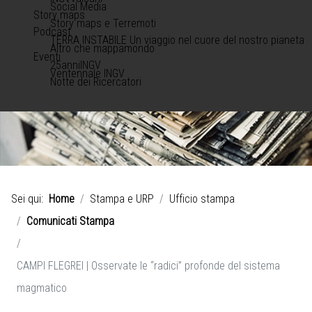
Social Media
Story maps
Story maps e Terremoti
Podcast
TERRA INSTABILE Un viaggio nel cuore del nostro pianeta
Altro che mappamondo
Eventi
25anniINGV
Ventennale INGV
Notte dei Ricercatori
Sei qui:
Home
Stampa e URP
Ufficio stampa
Comunicati Stampa
CAMPI FLEGREI | Osservate le “radici” profonde del sistema
magmatico