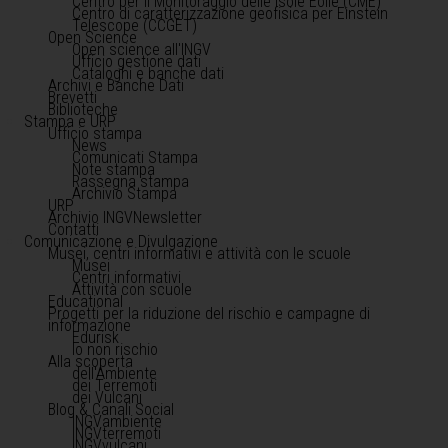
Centro per il Monitoraggio delle Isole Eolie (CME)
Centro di caratterizzazione geofisica per Einstein
Telescope (CCGET)
Open Science
Open science all'INGV
Ufficio gestione dati
Cataloghi e banche dati
Archivi e Banche Dati
Brevetti
Biblioteche
Stampa e URP
Ufficio stampa
News
Comunicati Stampa
Note stampa
Rassegna stampa
Archivio Stampa
URP
Archivio INGVNewsletter
Contatti
Comunicazione e Divulgazione
Musei, centri informativi e attività con le scuole
Musei
Centri informativi
Attività con scuole
Educational
Progetti per la riduzione del rischio e campagne di
informazione
Edurisk
Io non rischio
Alla scoperta
dell'Ambiente
dei Terremoti
dei Vulcani
Blog & Canali Social
INGVambiente
INGVterremoti
INGVvulcani