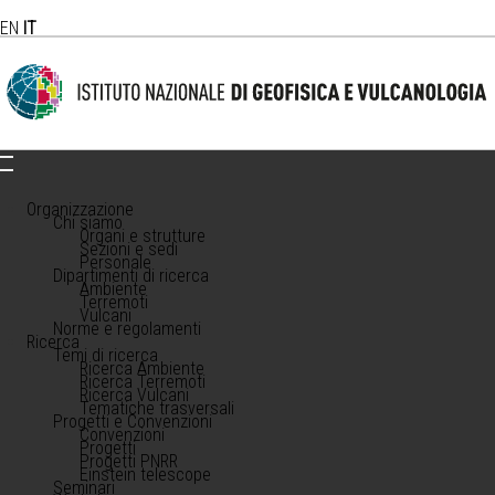
EN
IT
Organizzazione
Chi siamo
Organi e strutture
Sezioni e sedi
Personale
Dipartimenti di ricerca
Ambiente
Terremoti
Vulcani
Norme e regolamenti
Ricerca
Temi di ricerca
Ricerca Ambiente
Ricerca Terremoti
Ricerca Vulcani
Tematiche trasversali
Progetti e Convenzioni
Convenzioni
Progetti
Progetti PNRR
Einstein telescope
Seminari