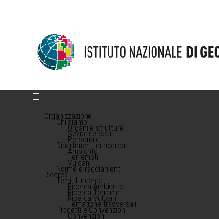
Organizzazione
Chi siamo
Organi e strutture
Sezioni e sedi
Personale
Dipartimenti di ricerca
Ambiente
Terremoti
Vulcani
Norme e regolamenti
Ricerca
Temi di ricerca
Ricerca Ambiente
Ricerca Terremoti
Ricerca Vulcani
Tematiche trasversali
Progetti e Convenzioni
Convenzioni