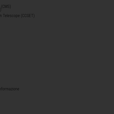
o (CMS)
)
)
ein Telescope (CCGET)
informazione