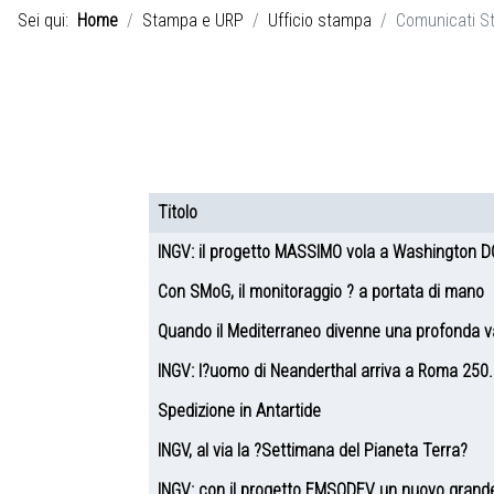
Sei qui:
Home
Stampa e URP
Ufficio stampa
Comunicati S
Voci Feed
Titolo
Articoli
INGV: il progetto MASSIMO vola a Washington D
Con SMoG, il monitoraggio ? a portata di mano
Quando il Mediterraneo divenne una profonda val
INGV: l?uomo di Neanderthal arriva a Roma 250.
Spedizione in Antartide
INGV, al via la ?Settimana del Pianeta Terra?
INGV: con il progetto EMSODEV un nuovo grande