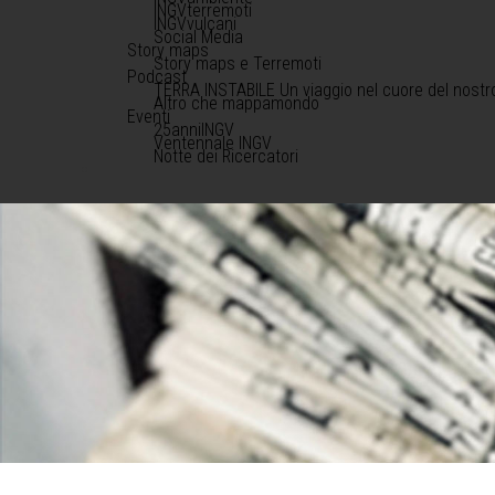
INGVterremoti
INGVvulcani
Social Media
Story maps
Story maps e Terremoti
Podcast
TERRA INSTABILE Un viaggio nel cuore del nostr
Altro che mappamondo
Eventi
25anniINGV
Ventennale INGV
Notte dei Ricercatori