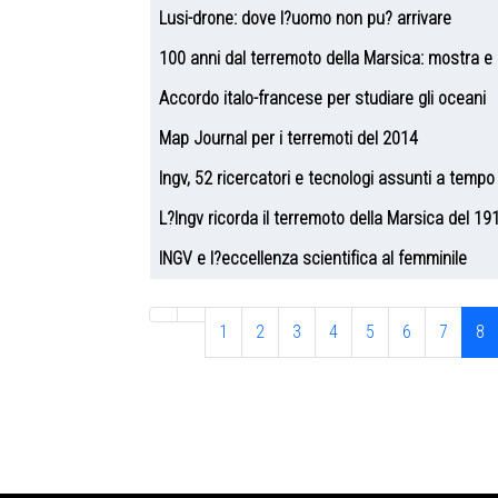
Lusi-drone: dove l?uomo non pu? arrivare
100 anni dal terremoto della Marsica: mostra e
Accordo italo-francese per studiare gli oceani
Map Journal per i terremoti del 2014
Ingv, 52 ricercatori e tecnologi assunti a temp
L?Ingv ricorda il terremoto della Marsica del 19
INGV e l?eccellenza scientifica al femminile
1
2
3
4
5
6
7
8