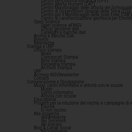
Centro pericolosità vulcanica (CPV)
Centro allerta tsunami (CAT)
Centro Monitoraggio delle attività del Sottosuol
Centro di Osservazioni Spaziali della Terra (COS 
Centro per il Monitoraggio delle Isole Eolie (CME
Centro di caratterizzazione geofisica per Einst
Open Science
Open science all'INGV
Ufficio gestione dati
Cataloghi e banche dati
Archivi e Banche Dati
Brevetti
Biblioteche
Stampa e URP
Ufficio stampa
News
Comunicati Stampa
Note stampa
Rassegna stampa
Archivio Stampa
URP
Archivio INGVNewsletter
Contatti
Comunicazione e Divulgazione
Musei, centri informativi e attività con le scuole
Musei
Centri informativi
Attività con scuole
Educational
Progetti per la riduzione del rischio e campagne di 
Edurisk
Io non rischio
Alla scoperta
dell'Ambiente
dei Terremoti
dei Vulcani
Blog & Canali Social
INGVambiente