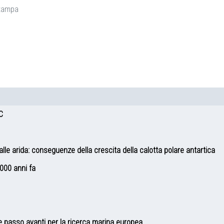
tampa
C
le arida: conseguenze della crescita della calotta polare antartica
000 anni fa
 passo avanti per la ricerca marina europea