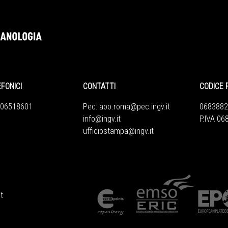
EFONICI
CONTATTI
CODICE 
 06518601
Pec:
aoo.roma@pec.ingv.it
0683882
info@ingv.it
P.IVA 0
ufficiostampa@ingv.it
t