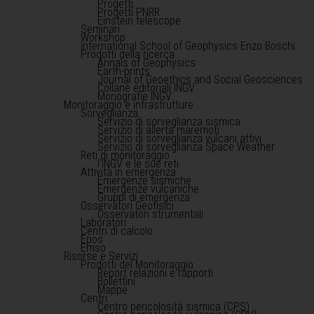
Progetti
Progetti PNRR
Einstein telescope
Seminari
Workshop
International School of Geophysics Enzo Boschi
Prodotti della ricerca
Annals of Geophysics
Earth-prints
Journal of Geoethics and Social Geosciences
Collane editoriali INGV
Monografie INGV
Monitoraggio e infrastrutture
Sorveglianza
Servizio di sorveglianza sismica
Servizio di allerta maremoti
Servizio di sorveglianza vulcani attivi
Servizio di sorveglianza Space Weather
Reti di monitoraggio
l'INGV e le sue reti
Attività in emergenza
Emergenze sismiche
Emergenze vulcaniche
Gruppi di emergenza
Osservatori Geofisici
Osservatori strumentali
Laboratori
Centri di calcolo
Epos
Emso
Risorse e Servizi
Prodotti del Monitoraggio
Report relazioni e rapporti
Bollettini
Mappe
Centri
Centro pericolosità sismica (CPS)