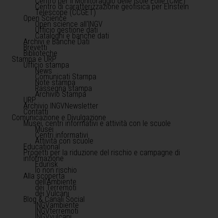
Centro per il Monitoraggio delle Isole Eolie (CME)
Centro di caratterizzazione geofisica per Einstein
Telescope (CCGET)
Open Science
Open science all'INGV
Ufficio gestione dati
Cataloghi e banche dati
Archivi e Banche Dati
Brevetti
Biblioteche
Stampa e URP
Ufficio stampa
News
Comunicati Stampa
Note stampa
Rassegna stampa
Archivio Stampa
URP
Archivio INGVNewsletter
Contatti
Comunicazione e Divulgazione
Musei, centri informativi e attività con le scuole
Musei
Centri informativi
Attività con scuole
Educational
Progetti per la riduzione del rischio e campagne di
informazione
Edurisk
Io non rischio
Alla scoperta
dell'Ambiente
dei Terremoti
dei Vulcani
Blog & Canali Social
INGVambiente
INGVterremoti
INGVvulcani