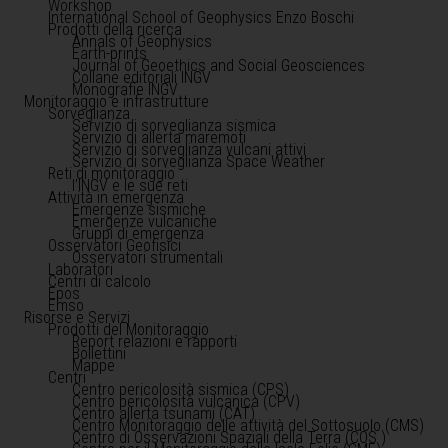
Workshop
International School of Geophysics Enzo Boschi
Prodotti della ricerca
Annals of Geophysics
Earth-prints
Journal of Geoethics and Social Geosciences
Collane editoriali INGV
Monografie INGV
Monitoraggio e infrastrutture
Sorveglianza
Servizio di sorveglianza sismica
Servizio di allerta maremoti
Servizio di sorveglianza vulcani attivi
Servizio di sorveglianza Space Weather
Reti di monitoraggio
l'INGV e le sue reti
Attività in emergenza
Emergenze sismiche
Emergenze vulcaniche
Gruppi di emergenza
Osservatori Geofisici
Osservatori strumentali
Laboratori
Centri di calcolo
Epos
Emso
Risorse e Servizi
Prodotti del Monitoraggio
Report relazioni e rapporti
Bollettini
Mappe
Centri
Centro pericolosità sismica (CPS)
Centro pericolosità vulcanica (CPV)
Centro allerta tsunami (CAT)
Centro Monitoraggio delle attività del Sottosuolo (CMS)
Centro di Osservazioni Spaziali della Terra (COS )