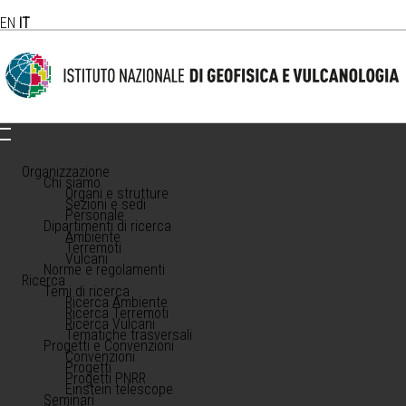
EN
IT
Organizzazione
Chi siamo
Organi e strutture
Sezioni e sedi
Personale
Dipartimenti di ricerca
Ambiente
Terremoti
Vulcani
Norme e regolamenti
Ricerca
Temi di ricerca
Ricerca Ambiente
Ricerca Terremoti
Ricerca Vulcani
Tematiche trasversali
Progetti e Convenzioni
Convenzioni
Progetti
Progetti PNRR
Einstein telescope
Seminari