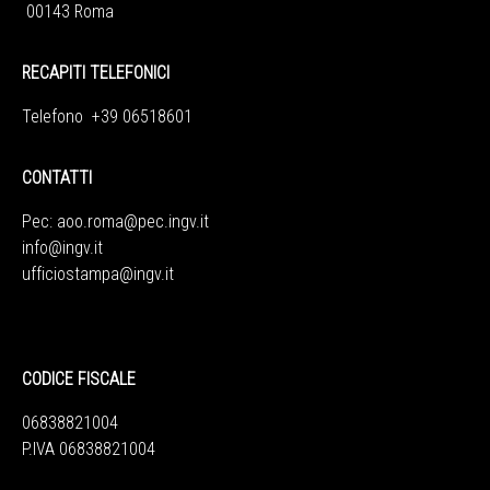
00143 Roma
RECAPITI TELEFONICI
Telefono +39 06518601
CONTATTI
Pec:
aoo.roma@pec.ingv.it
info@ingv.it
ufficiostampa@ingv.it
CODICE FISCALE
06838821004
P.IVA 06838821004