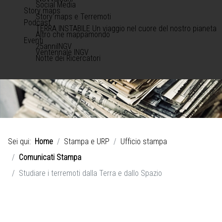
Social Media
Story maps
Story maps e Terremoti
Podcast
TERRA INSTABILE Un viaggio nel cuore del nostro pianeta
Altro che mappamondo
Eventi
25anniINGV
Ventennale INGV
Notte dei Ricercatori
Sei qui:
Home
Stampa e URP
Ufficio stampa
Comunicati Stampa
Studiare i terremoti dalla Terra e dallo Spazio