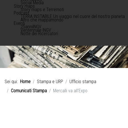
Social Media
Story maps
Story maps e Terremoti
Podcast
TERRA INSTABILE Un viaggio nel cuore del nostro pianeta
Altro che mappamondo
Eventi
25anniINGV
Ventennale INGV
Notte dei Ricercatori
Sei qui:
Home
Stampa e URP
Ufficio stampa
Comunicati Stampa
Mercalli va all'Expo