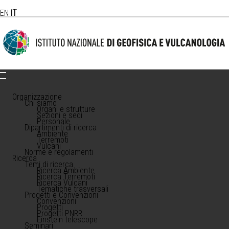
EN
IT
Organizzazione
Chi siamo
Organi e strutture
Sezioni e sedi
Personale
Dipartimenti di ricerca
Ambiente
Terremoti
Vulcani
Norme e regolamenti
Ricerca
Temi di ricerca
Ricerca Ambiente
Ricerca Terremoti
Ricerca Vulcani
Tematiche trasversali
Progetti e Convenzioni
Convenzioni
Progetti
Progetti PNRR
Einstein telescope
Seminari