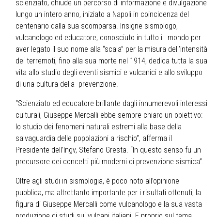
scienziato, chiude un percorso di informazione e divulgazione
lungo un intero anno, iniziato a Napoli in coincidenza del
centenario dalla sua scomparsa. Insigne sismologo,
vulcanologo ed educatore, conosciuto in tutto il mondo per
aver legato il suo nome alla “scala” per la misura dell’intensità
dei terremoti, fino alla sua morte nel 1914, dedica tutta la sua
vita allo studio degli eventi sismici e vulcanici e allo sviluppo
di una cultura della prevenzione.
“Scienziato ed educatore brillante dagli innumerevoli interessi
culturali, Giuseppe Mercalli ebbe sempre chiaro un obiettivo:
lo studio dei fenomeni naturali estremi alla base della
salvaguardia delle popolazioni a rischio”, afferma il
Presidente dell’Ingv, Stefano Gresta. “In questo senso fu un
precursore dei concetti più moderni di prevenzione sismica”.
Oltre agli studi in sismologia, è poco noto all’opinione
pubblica, ma altrettanto importante per i risultati ottenuti, la
figura di Giuseppe Mercalli come vulcanologo e la sua vasta
produzione di studi sui vulcani italiani. E proprio sul tema