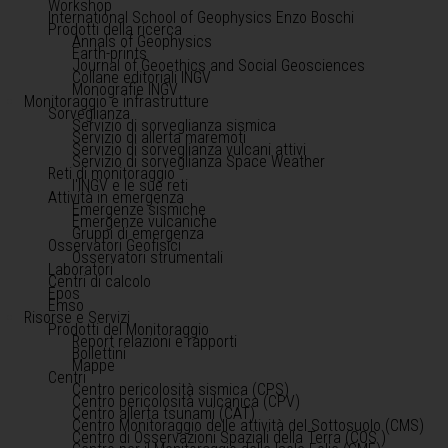
Workshop
International School of Geophysics Enzo Boschi
Prodotti della ricerca
Annals of Geophysics
Earth-prints
Journal of Geoethics and Social Geosciences
Collane editoriali INGV
Monografie INGV
Monitoraggio e infrastrutture
Sorveglianza
Servizio di sorveglianza sismica
Servizio di allerta maremoti
Servizio di sorveglianza vulcani attivi
Servizio di sorveglianza Space Weather
Reti di monitoraggio
l'INGV e le sue reti
Attività in emergenza
Emergenze sismiche
Emergenze vulcaniche
Gruppi di emergenza
Osservatori Geofisici
Osservatori strumentali
Laboratori
Centri di calcolo
Epos
Emso
Risorse e Servizi
Prodotti del Monitoraggio
Report relazioni e rapporti
Bollettini
Mappe
Centri
Centro pericolosità sismica (CPS)
Centro pericolosità vulcanica (CPV)
Centro allerta tsunami (CAT)
Centro Monitoraggio delle attività del Sottosuolo (CMS)
Centro di Osservazioni Spaziali della Terra (COS )