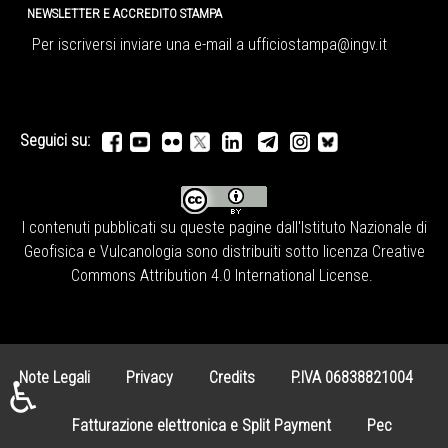
NEWSLETTER E ACCREDITO STAMPA
Per iscriversi inviare una e-mail a
ufficiostampa@ingv.it
Seguici su:
I contenuti pubblicati su queste pagine dall'
Istituto Nazionale di
Geofisica e Vulcanologia
sono distribuiti sotto licenza
Creative
Commons Attribution 4.0 International License
.
Note Legali
Privacy
Credits
P.IVA 06838821004
♿
Fatturazione elettronica e Split Payment
Pec