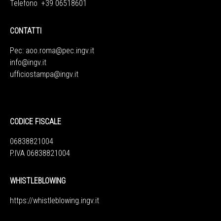
Telefono +39 06518601
CONTATTI
Pec:
aoo.roma@pec.ingv.it
info@ingv.it
ufficiostampa@ingv.it
CODICE FISCALE
06838821004
P.IVA 06838821004
WHISTLEBLOWING
https://whistleblowing.ingv.
it