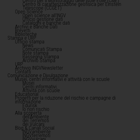
Centro per il Monitoraggio delle Isole Eolie (CME)
Centro di caratterizzazione geofisica per Einstein
Telescope (CCGET)
Open Science
Open science all'INGV
Ufficio gestione dati
Cataloghi e banche dati
Archivi e Banche Dati
Brevetti
Biblioteche
Stampa e URP
Ufficio stampa
News
Comunicati Stampa
Note stampa
Rassegna stampa
Archivio Stampa
URP
Archivio INGVNewsletter
Contatti
Comunicazione e Divulgazione
Musei, centri informativi e attività con le scuole
Musei
Centri informativi
Attività con scuole
Educational
Progetti per la riduzione del rischio e campagne di
informazione
Edurisk
Io non rischio
Alla scoperta
dell'Ambiente
dei Terremoti
dei Vulcani
Blog & Canali Social
INGVambiente
INGVterremoti
INGVvulcani