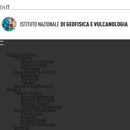
EN
IT
Organizzazione
Chi siamo
Organi e strutture
Sezioni e sedi
Personale
Dipartimenti di ricerca
Ambiente
Terremoti
Vulcani
Norme e regolamenti
Ricerca
Temi di ricerca
Ricerca Ambiente
Ricerca Terremoti
Ricerca Vulcani
Tematiche trasversali
Progetti e Convenzioni
Convenzioni
Progetti
Progetti PNRR
Einstein telescope
Seminari