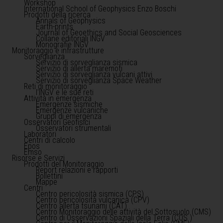
Workshop
International School of Geophysics Enzo Boschi
Prodotti della ricerca
Annals of Geophysics
Earth-prints
Journal of Geoethics and Social Geosciences
Collane editoriali INGV
Monografie INGV
Monitoraggio e infrastrutture
Sorveglianza
Servizio di sorveglianza sismica
Servizio di allerta maremoti
Servizio di sorveglianza vulcani attivi
Servizio di sorveglianza Space Weather
Reti di monitoraggio
l'INGV e le sue reti
Attività in emergenza
Emergenze sismiche
Emergenze vulcaniche
Gruppi di emergenza
Osservatori Geofisici
Osservatori strumentali
Laboratori
Centri di calcolo
Epos
Emso
Risorse e Servizi
Prodotti del Monitoraggio
Report relazioni e rapporti
Bollettini
Mappe
Centri
Centro pericolosità sismica (CPS)
Centro pericolosità vulcanica (CPV)
Centro allerta tsunami (CAT)
Centro Monitoraggio delle attività del Sottosuolo (CMS)
Centro di Osservazioni Spaziali della Terra (COS )