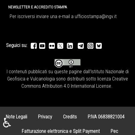
NEWSLETTER E ACCREDITO STAMPA
Per iscriversi inviare una e-mail a
ufficiostampa@ingv.it
Seguici su:
I contenuti pubblicati su queste pagine dall'
Istituto Nazionale di
Geofisica e Vulcanologia
sono distribuiti sotto licenza
Creative
Commons Attribution 4.0 International License
.
Note Legali
Privacy
Credits
P.IVA 06838821004
♿
Fatturazione elettronica e Split Payment
Pec