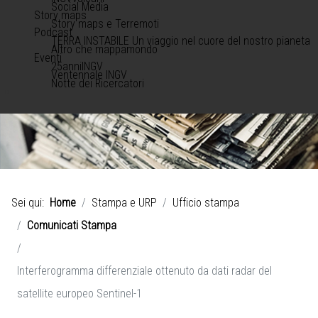
Social Media
Story maps
Story maps e Terremoti
Podcast
TERRA INSTABILE Un viaggio nel cuore del nostro pianeta
Altro che mappamondo
Eventi
25anniINGV
Ventennale INGV
Notte dei Ricercatori
Sei qui:
Home
Stampa e URP
Ufficio stampa
Comunicati Stampa
Interferogramma differenziale ottenuto da dati radar del
satellite europeo Sentinel-1