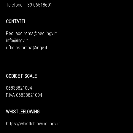
Telefono +39 06518601
CONTATTI
Pec:
aoo.roma@pec.ingv.it
info@ingv.it
ufficiostampa@ingv.it
CODICE FISCALE
06838821004
P.IVA 06838821004
WHISTLEBLOWING
https://whistleblowing.ingv.
it