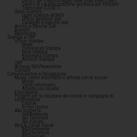
Centro per il Monitoraggio delle Isole Eolie (CME)
Centro di caratterizzazione geofisica per Einstein
Telescope (CCGET)
Open Science
Open science all'INGV
Ufficio gestione dati
Cataloghi e banche dati
Archivi e Banche Dati
Brevetti
Biblioteche
Stampa e URP
Ufficio stampa
News
Comunicati Stampa
Note stampa
Rassegna stampa
Archivio Stampa
URP
Archivio INGVNewsletter
Contatti
Comunicazione e Divulgazione
Musei, centri informativi e attività con le scuole
Musei
Centri informativi
Attività con scuole
Educational
Progetti per la riduzione del rischio e campagne di
informazione
Edurisk
Io non rischio
Alla scoperta
dell'Ambiente
dei Terremoti
dei Vulcani
Blog & Canali Social
INGVambiente
INGVterremoti
INGVvulcani