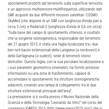
spostamenti prodotti dal terremoto sulla superficie terrestre,
e un approccio multisensore-multifrequenza, utilizzando dati
SAR acquisiti da due differenti missioni satellitari: COSMO-
SkyMed (che dispone di un SAR con lunghezza d’onda pari a
circa 3 cm), e Radarsat-2 (lunghezza d’onda di 5,6 cm circa).
“Sulla base del campo di spostamento ottenuto, è risultato
che la sorgente sismogenetica, responsabile del terremoto
del 21 giugno 2013, è stata una faglia localizzata tra i due
ben noti bacini estensionali della Lunigiana (a nordovest) e
della Garfagnana (a sudest), sede di terremoti storici
distruttivi. Questa faglia, con la sua peculiare localizzazione e
i suoi parametri geometrico-cinematici, ha fornito preziose
informazioni su una zona di trasferimento, capace di
accomodare lo spostamento tra strutture sismogenetiche
adiacenti, creando una rampa di collegamento tra le due
strutture estensionali principali dell’area”.
La premiazione si è svolta presso il Museo Nazionale della
Scienza e della Tecnologia “Leonardo da Vinci” nel corso del
congresso IGARSS 2015 (
http://www.igarss2015.org/
) che si