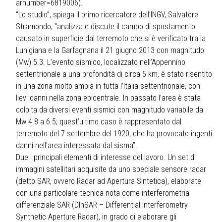
arnumber=6819006
).
“Lo studio”, spiega il primo ricercatore dell’INGV, Salvatore
Stramondo, “analizza e discute il campo di spostamento
causato in superficie dal terremoto che si è verificato tra la
Lunigiana e la Garfagnana il 21 giugno 2013 con magnitudo
(Mw) 5.3. L’evento sismico, localizzato nell’Appennino
settentrionale a una profondità di circa 5 km, è stato risentito
in una zona molto ampia in tutta l’Italia settentrionale, con
lievi danni nella zona epicentrale. In passato l’area è stata
colpita da diversi eventi sismici con magnitudo variabile da
Mw 4.8 a 6.5; quest’ultimo caso è rappresentato dal
terremoto del 7 settembre del 1920, che ha provocato ingenti
danni nell’area interessata dal sisma”.
Due i principali elementi di interesse del lavoro. Un set di
immagini satellitari acquisite da uno speciale sensore radar
(detto SAR, ovvero Radar ad Apertura Sintetica), elaborate
con una particolare tecnica nota come interferometria
differenziale SAR (DInSAR – Differential Interferometry
Synthetic Aperture Radar), in grado di elaborare gli