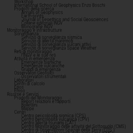
Workshop
International School of Geophysics Enzo Boschi
Prodotti della ricerca
Annals of Geophysics
Earth-prints
Journal of Geoethics and Social Geosciences
Collane editoriali INGV
Monografie INGV
Monitoraggio e infrastrutture
Sorveglianza
Servizio di sorveglianza sismica
Servizio di allerta maremoti
Servizio di sorveglianza vulcani attivi
Servizio di sorveglianza Space Weather
Reti di monitoraggio
l'INGV e le sue reti
Attività in emergenza
Emergenze sismiche
Emergenze vulcaniche
Gruppi di emergenza
Osservatori Geofisici
Osservatori strumentali
Laboratori
Centri di calcolo
Epos
Emso
Risorse e Servizi
Prodotti del Monitoraggio
Report relazioni e rapporti
Bollettini
Mappe
Centri
Centro pericolosità sismica (CPS)
Centro pericolosità vulcanica (CPV)
Centro allerta tsunami (CAT)
Centro Monitoraggio delle attività del Sottosuolo (CMS)
Centro di Osservazioni Spaziali della Terra (COS )