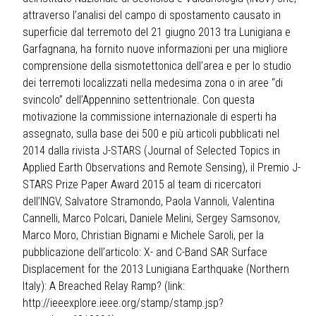
attraverso l’analisi del campo di spostamento causato in
superficie dal terremoto del 21 giugno 2013 tra Lunigiana e
Garfagnana, ha fornito nuove informazioni per una migliore
comprensione della sismotettonica dell’area e per lo studio
dei terremoti localizzati nella medesima zona o in aree “di
svincolo” dell’Appennino settentrionale. Con questa
motivazione la commissione internazionale di esperti ha
assegnato, sulla base dei 500 e più articoli pubblicati nel
2014 dalla rivista J-STARS (Journal of Selected Topics in
Applied Earth Observations and Remote Sensing), il Premio J-
STARS Prize Paper Award 2015 al team di ricercatori
dell’INGV, Salvatore Stramondo, Paola Vannoli, Valentina
Cannelli, Marco Polcari, Daniele Melini, Sergey Samsonov,
Marco Moro, Christian Bignami e Michele Saroli, per la
pubblicazione dell’articolo: X- and C-Band SAR Surface
Displacement for the 2013 Lunigiana Earthquake (Northern
Italy): A Breached Relay Ramp? (link:
http://ieeexplore.ieee.org/stamp/stamp.jsp?