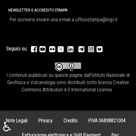
NEWSLETTER E ACCREDITO STAMPA
Per iscriversi inviare una e-mail a
ufficiostampa@ingv.it
Seguici su:
I contenuti pubblicati su queste pagine dall'
Istituto Nazionale di
Geofisica e Vulcanologia
sono distribuiti sotto licenza
Creative
Commons Attribution 4.0 International License
.
Note Legali
Privacy
Credits
P.IVA 06838821004
♿
Fatturazione elettronica e Split Payment
Pec