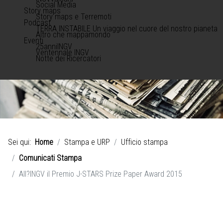
Social Media
Story maps
Story maps e Terremoti
Podcast
TERRA INSTABILE Un viaggio nel cuore del nostro pianeta
Altro che mappamondo
Eventi
25anniINGV
Ventennale INGV
Notte dei Ricercatori
Sei qui:
Home
Stampa e URP
Ufficio stampa
Comunicati Stampa
All?INGV il Premio J-STARS Prize Paper Award 2015