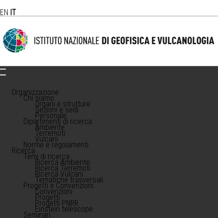
EN
IT
Organizzazione
Chi siamo
Organi e strutture
Sezioni e sedi
Personale
Dipartimenti di ricerca
Ambiente
Terremoti
Vulcani
Norme e regolamenti
Ricerca
Temi di ricerca
Ricerca Ambiente
Ricerca Terremoti
Ricerca Vulcani
Tematiche trasversali
Progetti e Convenzioni
Convenzioni
Progetti
Progetti PNRR
Einstein telescope
Seminari