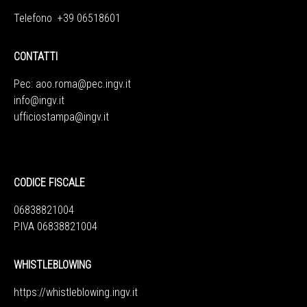
Telefono +39 06518601
CONTATTI
Pec:
aoo.roma@pec.ingv.it
info@ingv.it
ufficiostampa@ingv.it
CODICE FISCALE
06838821004
P.IVA 06838821004
WHISTLEBLOWING
https://whistleblowing.ingv.
it