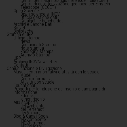
Centro per il Monitoraggio delle Isole Eolie (CME)
Centro di caratterizzazione geofisica per Einstein
Telescope (CCGET)
Open Science
Open science all'INGV
Ufficio gestione dati
Cataloghi e banche dati
Archivi e Banche Dati
Brevetti
Biblioteche
Stampa e URP
Ufficio stampa
News
Comunicati Stampa
Note stampa
Rassegna stampa
Archivio Stampa
URP
Archivio INGVNewsletter
Contatti
Comunicazione e Divulgazione
Musei, centri informativi e attività con le scuole
Musei
Centri informativi
Attività con scuole
Educational
Progetti per la riduzione del rischio e campagne di
informazione
Edurisk
Io non rischio
Alla scoperta
dell'Ambiente
dei Terremoti
dei Vulcani
Blog & Canali Social
INGVambiente
INGVterremoti
INGVvulcani