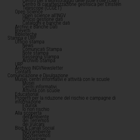
Centro per il Monitoraggio delle Isole Eolie (CME)
Centro di caratterizzazione geofisica per Einstein
Telescope (CCGET)
Open Science
Open science all'INGV
Ufficio gestione dati
Cataloghi e banche dati
Archivi e Banche Dati
Brevetti
Biblioteche
Stampa e URP
Ufficio stampa
News
Comunicati Stampa
Note stampa
Rassegna stampa
Archivio Stampa
URP
Archivio INGVNewsletter
Contatti
Comunicazione e Divulgazione
Musei, centri informativi e attività con le scuole
Musei
Centri informativi
Attività con scuole
Educational
Progetti per la riduzione del rischio e campagne di
informazione
Edurisk
Io non rischio
Alla scoperta
dell'Ambiente
dei Terremoti
dei Vulcani
Blog & Canali Social
INGVambiente
INGVterremoti
INGVvulcani