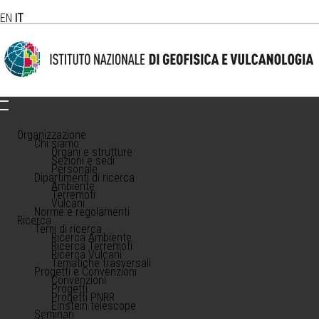
EN
IT
Organizzazione
Chi siamo
Organi e strutture
Sezioni e sedi
Personale
Dipartimenti di ricerca
Ambiente
Terremoti
Vulcani
Norme e regolamenti
Ricerca
Temi di ricerca
Ricerca Ambiente
Ricerca Terremoti
Ricerca Vulcani
Tematiche trasversali
Progetti e Convenzioni
Convenzioni
Progetti
Progetti PNRR
Einstein telescope
Seminari