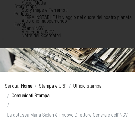
Social Media
Story maps
Story maps e Terremoti
Podcast
TERRA INSTABILE Un viaggio nel cuore del nostro pianeta
Altro che mappamondo
Eventi
25anniINGV
Ventennale INGV
Notte dei Ricercatori
Sei qui:
Home
Stampa e URP
Ufficio stampa
Comunicati Stampa
La dott.ssa Maria Siclari è il nuovo Direttore Generale dell'INGV