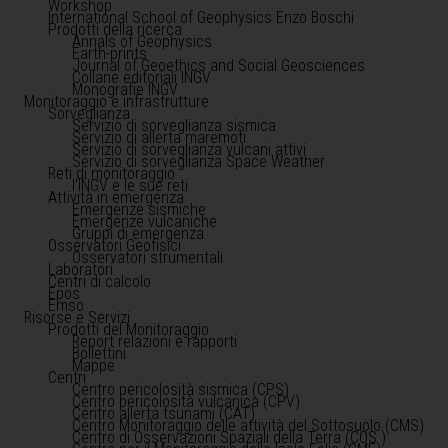
Workshop
International School of Geophysics Enzo Boschi
Prodotti della ricerca
Annals of Geophysics
Earth-prints
Journal of Geoethics and Social Geosciences
Collane editoriali INGV
Monografie INGV
Monitoraggio e infrastrutture
Sorveglianza
Servizio di sorveglianza sismica
Servizio di allerta maremoti
Servizio di sorveglianza vulcani attivi
Servizio di sorveglianza Space Weather
Reti di monitoraggio
l'INGV e le sue reti
Attività in emergenza
Emergenze sismiche
Emergenze vulcaniche
Gruppi di emergenza
Osservatori Geofisici
Osservatori strumentali
Laboratori
Centri di calcolo
Epos
Emso
Risorse e Servizi
Prodotti del Monitoraggio
Report relazioni e rapporti
Bollettini
Mappe
Centri
Centro pericolosità sismica (CPS)
Centro pericolosità vulcanica (CPV)
Centro allerta tsunami (CAT)
Centro Monitoraggio delle attività del Sottosuolo (CMS)
Centro di Osservazioni Spaziali della Terra (COS )