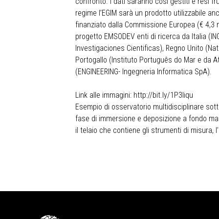
confronto. I dati saranno così gestiti e resi fru
regime l’EGIM sarà un prodotto utilizzabile anch
finanziato dalla Commissione Europea (€ 4,3 m
progetto EMSODEV enti di ricerca da Italia (I
Investigaciones Cientificas), Regno Unito (Na
Portogallo (Instituto Português do Mar e da A
(ENGINEERING- Ingegneria Informatica SpA).
Link alle immagini:
http://bit.ly/1P3liqu
Esempio di osservatorio multidisciplinare sot
fase di immersione e deposizione a fondo mare. 
il telaio che contiene gli strumenti di misura, 