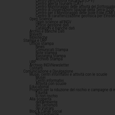
Centro pericolosità vulcanica (CPV)
Centro allerta tsunami (CAT)
Centro Monitoraggio delle attività del Sottosuol
Centro di Osservazioni Spaziali della Terra (COS 
Centro per il Monitoraggio delle Isole Eolie (CME
Centro di caratterizzazione geofisica per Einst
Open Science
Open science all'INGV
Ufficio gestione dati
Cataloghi e banche dati
Archivi e Banche Dati
Brevetti
Biblioteche
Stampa e URP
Ufficio stampa
News
Comunicati Stampa
Note stampa
Rassegna stampa
Archivio Stampa
URP
Archivio INGVNewsletter
Contatti
Comunicazione e Divulgazione
Musei, centri informativi e attività con le scuole
Musei
Centri informativi
Attività con scuole
Educational
Progetti per la riduzione del rischio e campagne di 
Edurisk
Io non rischio
Alla scoperta
dell'Ambiente
dei Terremoti
dei Vulcani
Blog & Canali Social
INGVambiente