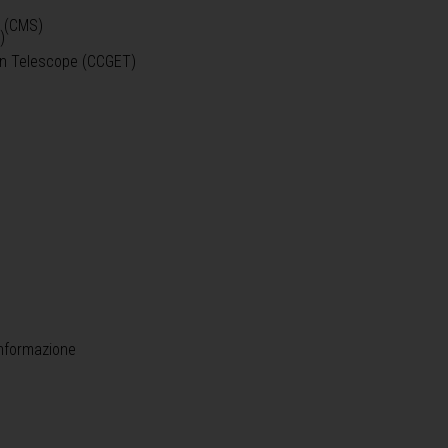
o (CMS)
)
)
ein Telescope (CCGET)
informazione