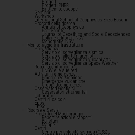
Progetti
Progetti PNRR
Einstein telescope
Seminari
Workshop
International School of Geophysics Enzo Boschi
Prodotti della ricerca
Annals of Geophysics
Earth-prints
Journal of Geoethics and Social Geosciences
Collane editoriali INGV
Monografie INGV
Monitoraggio e infrastrutture
Sorveglianza
Servizio di sorveglianza sismica
Servizio di allerta maremoti
Servizio di sorveglianza vulcani attivi
Servizio di sorveglianza Space Weather
Reti di monitoraggio
l'INGV e le sue reti
Attività in emergenza
Emergenze sismiche
Emergenze vulcaniche
Gruppi di emergenza
Osservatori Geofisici
Osservatori strumentali
Laboratori
Centri di calcolo
Epos
Emso
Risorse e Servizi
Prodotti del Monitoraggio
Report relazioni e rapporti
Bollettini
Mappe
Centri
Centro pericolosità sismica (CPS)