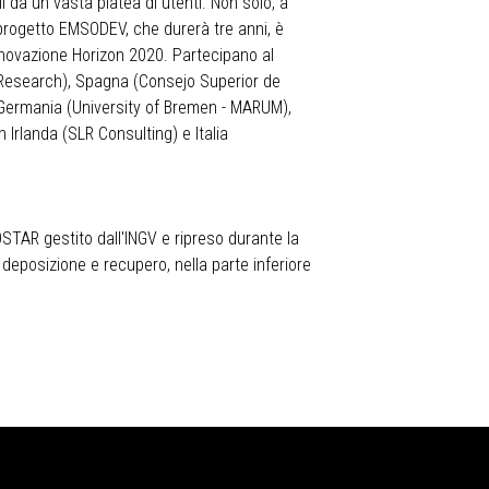
ili da un vasta platea di utenti. Non solo, a
Il progetto EMSODEV, che durerà tre anni, è
nnovazione Horizon 2020. Partecipano al
ne Research), Spagna (Consejo Superior de
, Germania (University of Bremen - MARUM),
Irlanda (SLR Consulting) e Italia
STAR gestito dall'INGV e ripreso durante la
 deposizione e recupero, nella parte inferiore