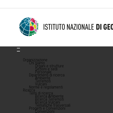
Organizzazione
Chi siamo
Organi e strutture
Sezioni e sedi
Personale
Dipartimenti di ricerca
Ambiente
Terremoti
Vulcani
Norme e regolamenti
Ricerca
Temi di ricerca
Ricerca Ambiente
Ricerca Terremoti
Ricerca Vulcani
Tematiche trasversali
Progetti e Convenzioni
Convenzioni