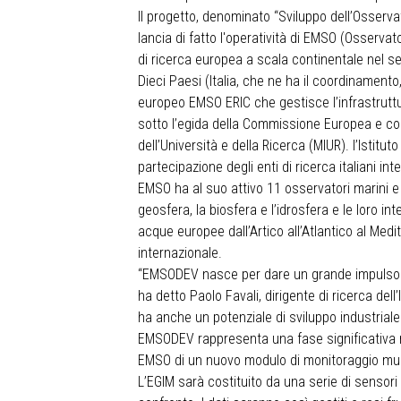
Il progetto, denominato “Sviluppo dell’Osserva
lancia di fatto l'operatività di EMSO (Osservat
di ricerca europea a scala continentale nel se
Dieci Paesi (Italia, che ne ha il coordinament
europeo EMSO ERIC che gestisce l’infrastruttu
sotto l’egida della Commissione Europea e con i
dell’Università e della Ricerca (MIUR). l’Istitu
partecipazione degli enti di ricerca italiani in
EMSO ha al suo attivo 11 osservatori marini e 
geosfera, la biosfera e l’idrosfera e le loro i
acque europee dall’Artico all’Atlantico al Med
internazionale.
“EMSODEV nasce per dare un grande impulso al
ha detto Paolo Favali, dirigente di ricerca del
ha anche un potenziale di sviluppo industriale 
EMSODEV rappresenta una fase significativa ne
EMSO di un nuovo modulo di monitoraggio mul
L’EGIM sarà costituito da una serie di sensori 