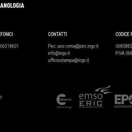
EFONICI
CONTATTI
CODICE 
 06518601
Pec:
aoo.roma@pec.ingv.it
0683882
info@ingv.it
P.IVA 0
ufficiostampa@ingv.it
t