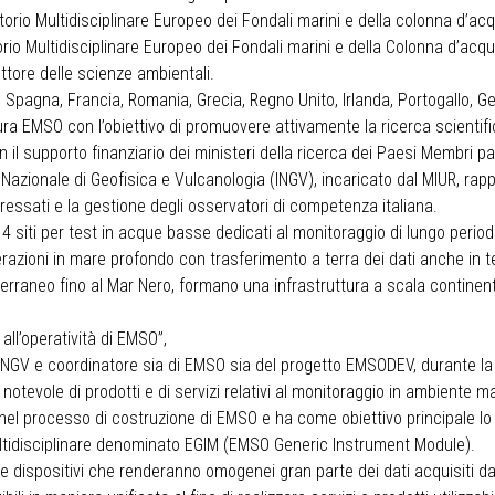
torio Multidisciplinare Europeo dei Fondali marini e della colonna d’a
orio Multidisciplinare Europeo dei Fondali marini e della Colonna d’acqu
ttore delle scienze ambientali.
o, Spagna, Francia, Romania, Grecia, Regno Unito, Irlanda, Portogallo, 
ra EMSO con l’obiettivo di promuovere attivamente la ricerca scientif
l supporto finanziario dei ministeri della ricerca dei Paesi Membri parte
to Nazionale di Geofisica e Vulcanologia (INGV), incaricato dal MIUR, rap
teressati e la gestione degli osservatori di competenza italiana.
4 siti per test in acque basse dedicati al monitoraggio di lungo perio
nterazioni in mare profondo con trasferimento a terra dei dati anche in t
iterraneo fino al Mar Nero, formano una infrastruttura a scala continent
l’operatività di EMSO”,
l’INGV e coordinatore sia di EMSO sia del progetto EMSODEV, durante la 
notevole di prodotti e di servizi relativi al monitoraggio in ambiente ma
l processo di costruzione di EMSO e ha come obiettivo principale lo sv
tidisciplinare denominato EGIM (EMSO Generic Instrument Module).
e dispositivi che renderanno omogenei gran parte dei dati acquisiti dai 