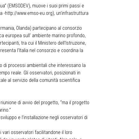
cqua” (EMSODEV), muove i suoi primi passi e
a -
http://www.emso-eu.org
), un’infrastruttura
Germania, Olanda) partecipano al consorzio
ica europea sull’ ambiente marino profondo,
cipanti, tra cui il Ministero dell’Istruzione,
presenta l’Italia nel consorzio e coordina la
do di processi ambientali che interessano la
empo reale. Gli osservatori, posizionati in
ale al servizio della comunità scientifica
riunione di avvio del progetto, “ma il progetto
rino.”
iluppo e l’installazione negli osservatori di
vari osservatori facilitandone il loro