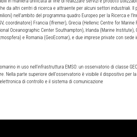
ibili in maniera unificata al fine di realizzare servizi e prodotti utilizzab
e da altri centri di ricerca e attraente per alcuni settori industriali. 
ilioni) nell’ambito del programma quadro Europeo per la Ricerca e l’I
NGV, coordinatore) Francia (Ifremer), Grecia (Hellenic Centre for Mari
tional Oceanographic Center Southampton), Irlanda (Marine Institute)
tmospfera) e Romania (GeoEcomar), e due imprese private con sede in 
tomarino in uso nell'infrastruttura EMSO: un osservatorio di classe GEO
Nella parte superiore dell'osservatorio è visibile il dispositivo per la
l'elettronica di controllo e il sistema di comunicazione