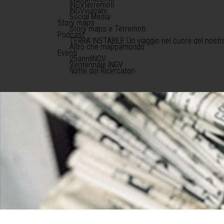
INGVterremoti
INGVvulcani
Social Media
Story maps
Story maps e Terremoti
Podcast
TERRA INSTABILE Un viaggio nel cuore del nostr
Altro che mappamondo
Eventi
25anniINGV
Ventennale INGV
Notte dei Ricercatori