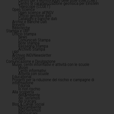
Centro per il Monitoraggio delle Isole Eolie (CME)
Centro di caratterizzazione geofisica per Einstein
Telescope (CCGET)
Open Science
Open science all'INGV
Ufficio gestione dati
Cataloghi e banche dati
Archivi e Banche Dati
Brevetti
Biblioteche
Stampa e URP
Ufficio stampa
News
Comunicati Stampa
Note stampa
Rassegna stampa
Archivio Stampa
URP
Archivio INGVNewsletter
Contatti
Comunicazione e Divulgazione
Musei, centri informativi e attività con le scuole
Musei
Centri informativi
Attività con scuole
Educational
Progetti per la riduzione del rischio e campagne di
informazione
Edurisk
Io non rischio
Alla scoperta
dell'Ambiente
dei Terremoti
dei Vulcani
Blog & Canali Social
INGVambiente
INGVterremoti
INGVvulcani