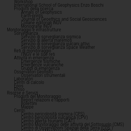
Workshop
International School of Geophysics Enzo Boschi
Prodotti della ricerca
Annals of Geophysics
Earth-prints
Journal of Geoethics and Social Geosciences
Collane editoriali INGV
Monografie INGV
Monitoraggio e infrastrutture
Sorveglianza
Servizio di sorveglianza sismica
Servizio di allerta maremoti
Servizio di sorveglianza vulcani attivi
Servizio di sorveglianza Space Weather
Reti di monitoraggio
l'INGV e le sue reti
Attività in emergenza
Emergenze sismiche
Emergenze vulcaniche
Gruppi di emergenza
Osservatori Geofisici
Osservatori strumentali
Laboratori
Centri di calcolo
Epos
Emso
Risorse e Servizi
Prodotti del Monitoraggio
Report relazioni e rapporti
Bollettini
Mappe
Centri
Centro pericolosità sismica (CPS)
Centro pericolosità vulcanica (CPV)
Centro allerta tsunami (CAT)
Centro Monitoraggio delle attività del Sottosuolo (CMS)
Centro di Osservazioni Spaziali della Terra (COS )