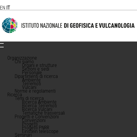
EN
IT
Organizzazione
Chi siamo
Organi e strutture
Sezioni e sedi
Personale
Dipartimenti di ricerca
Ambiente
Terremoti
Vulcani
Norme e regolamenti
Ricerca
Temi di ricerca
Ricerca Ambiente
Ricerca Terremoti
Ricerca Vulcani
Tematiche trasversali
Progetti e Convenzioni
Convenzioni
Progetti
Progetti PNRR
Einstein telescope
Seminari