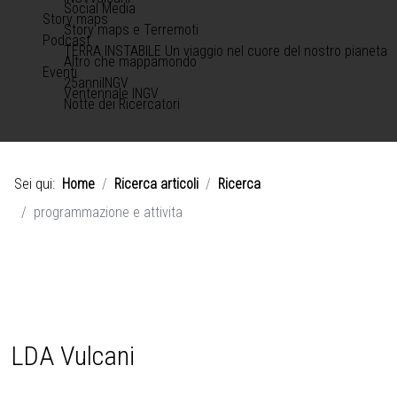
Social Media
Story maps
Story maps e Terremoti
Podcast
TERRA INSTABILE Un viaggio nel cuore del nostro pianeta
Altro che mappamondo
Eventi
25anniINGV
Ventennale INGV
Notte dei Ricercatori
Sei qui:
Home
Ricerca articoli
Ricerca
programmazione e attivita
LDA Vulcani