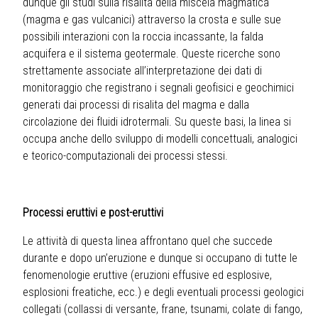
dunque gli studi sulla risalita della miscela magmatica
(magma e gas vulcanici) attraverso la crosta e sulle sue
possibili interazioni con la roccia incassante, la falda
acquifera e il sistema geotermale. Queste ricerche sono
strettamente associate all’interpretazione dei dati di
monitoraggio che registrano i segnali geofisici e geochimici
generati dai processi di risalita del magma e dalla
circolazione dei fluidi idrotermali. Su queste basi, la linea si
occupa anche dello sviluppo di modelli concettuali, analogici
e teorico-computazionali dei processi stessi.
Processi eruttivi e post-eruttivi
Le attività di questa linea affrontano quel che succede
durante e dopo un’eruzione e dunque si occupano di tutte le
fenomenologie eruttive (eruzioni effusive ed esplosive,
esplosioni freatiche, ecc.) e degli eventuali processi geologici
collegati (collassi di versante, frane, tsunami, colate di fango,