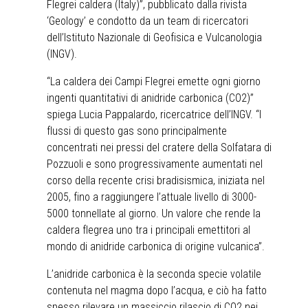
Flegrei caldera (Italy)”, pubblicato dalla rivista
‘Geology’ e condotto da un team di ricercatori
dell’Istituto Nazionale di Geofisica e Vulcanologia
(INGV).
“La caldera dei Campi Flegrei emette ogni giorno
ingenti quantitativi di anidride carbonica (CO2)”
spiega Lucia Pappalardo, ricercatrice dell’INGV. “I
flussi di questo gas sono principalmente
concentrati nei pressi del cratere della Solfatara di
Pozzuoli e sono progressivamente aumentati nel
corso della recente crisi bradisismica, iniziata nel
2005, fino a raggiungere l’attuale livello di 3000-
5000 tonnellate al giorno. Un valore che rende la
caldera flegrea uno tra i principali emettitori al
mondo di anidride carbonica di origine vulcanica”.
L’anidride carbonica è la seconda specie volatile
contenuta nel magma dopo l’acqua, e ciò ha fatto
spesso rilevare un massiccio rilascio di CO2 nei