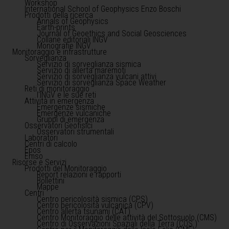
Workshop
International School of Geophysics Enzo Boschi
Prodotti della ricerca
Annals of Geophysics
Earth-prints
Journal of Geoethics and Social Geosciences
Collane editoriali INGV
Monografie INGV
Monitoraggio e infrastrutture
Sorveglianza
Servizio di sorveglianza sismica
Servizio di allerta maremoti
Servizio di sorveglianza vulcani attivi
Servizio di sorveglianza Space Weather
Reti di monitoraggio
l'INGV e le sue reti
Attività in emergenza
Emergenze sismiche
Emergenze vulcaniche
Gruppi di emergenza
Osservatori Geofisici
Osservatori strumentali
Laboratori
Centri di calcolo
Epos
Emso
Risorse e Servizi
Prodotti del Monitoraggio
Report relazioni e rapporti
Bollettini
Mappe
Centri
Centro pericolosità sismica (CPS)
Centro pericolosità vulcanica (CPV)
Centro allerta tsunami (CAT)
Centro Monitoraggio delle attività del Sottosuolo (CMS)
Centro di Osservazioni Spaziali della Terra (COS )