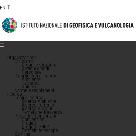
EN
IT
Organizzazione
Chi siamo
Organi e strutture
Sezioni e sedi
Personale
Dipartimenti di ricerca
Ambiente
Terremoti
Vulcani
Norme e regolamenti
Ricerca
Temi di ricerca
Ricerca Ambiente
Ricerca Terremoti
Ricerca Vulcani
Tematiche trasversali
Progetti e Convenzioni
Convenzioni
Progetti
Progetti PNRR
Einstein telescope
Seminari