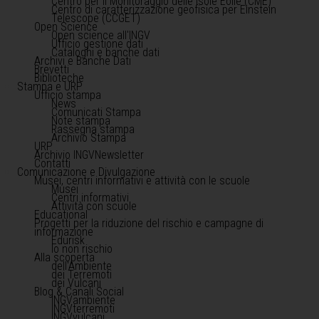
Centro per il Monitoraggio delle Isole Eolie (CME)
Centro di caratterizzazione geofisica per Einstein
Telescope (CCGET)
Open Science
Open science all'INGV
Ufficio gestione dati
Cataloghi e banche dati
Archivi e Banche Dati
Brevetti
Biblioteche
Stampa e URP
Ufficio stampa
News
Comunicati Stampa
Note stampa
Rassegna stampa
Archivio Stampa
URP
Archivio INGVNewsletter
Contatti
Comunicazione e Divulgazione
Musei, centri informativi e attività con le scuole
Musei
Centri informativi
Attività con scuole
Educational
Progetti per la riduzione del rischio e campagne di
informazione
Edurisk
Io non rischio
Alla scoperta
dell'Ambiente
dei Terremoti
dei Vulcani
Blog & Canali Social
INGVambiente
INGVterremoti
INGVvulcani