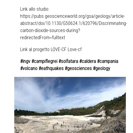
Link allo studio:
https://pubs.geoscienceworld.org/gsa/geology/article-
abstract/doi/10.1130/G50624.1/620796/Discriminating-
carbon-dioxide-sources-during?
redirectedFrom=fulltext
Link al progetto LOVE-CF
Love-cf
#ingv #campiflegrei #solfatara #caldera #campania
#volcano #eathquakes #geosciences #geology