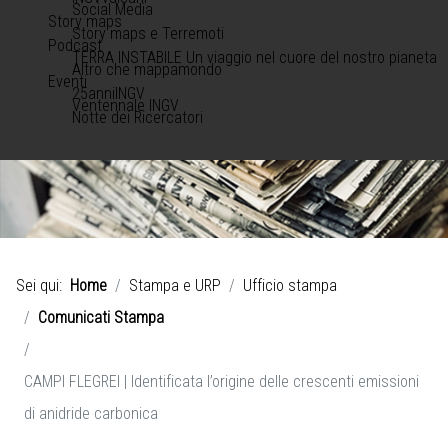
Social Media
Story maps
Story maps e Terremoti
Podcast
TERRA INSTABILE Un viaggio nel cuore del nostro pianeta
Altro che mappamondo
Eventi
25anniINGV
Ventennale INGV
Notte dei Ricercatori
Sei qui:
Home
Stampa e URP
Ufficio stampa
Comunicati Stampa
CAMPI FLEGREI | Identificata l’origine delle crescenti emissioni
di anidride carbonica