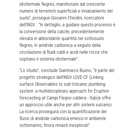
idrotermale flegreo, manifestate dal crescente
numero di terremoti superficiali e innalzamento del
suolo”, prosegue Giovanni Chiodini, ricercatore
dell’INGV . “In dettaglio, a guidare questo processo è
la conversione della calcite, precedentemente
rilevata in abbondante quantità nel sottosuolo
flegreo, in anidride carbonica a seguito della
circolazione di fluidi caldi e acidi nelle rocce che
ospitano il sistema idrotermale”.
“Lo studio”, conclude Gianmarco Buono, “è parte del
progetto strategico dell’INGV LOVE-CF (Linking
surface Observables to sub-Volcanic plumbing-
system: a multidisciplinary approach for Eruption
forecasting at Campi Flegrei caldera - Italy)e offre
un approccio utile anche per altri sistemi vulcanici.
La ricerca proseguirà con la quantificazione dei
flussi di anidride carbonica emessi in ambiente
sottomarino, finora rimasti inesplorati”.