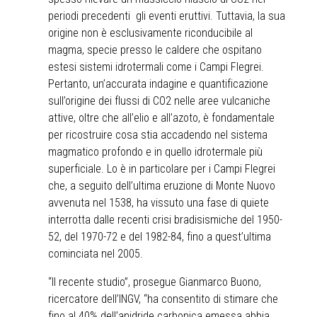
periodi precedenti gli eventi eruttivi. Tuttavia, la sua
origine non è esclusivamente riconducibile al
magma, specie presso le caldere che ospitano
estesi sistemi idrotermali come i Campi Flegrei.
Pertanto, un’accurata indagine e quantificazione
sull’origine dei flussi di CO2 nelle aree vulcaniche
attive, oltre che all’elio e all’azoto, è fondamentale
per ricostruire cosa stia accadendo nel sistema
magmatico profondo e in quello idrotermale più
superficiale. Lo è in particolare per i Campi Flegrei
che, a seguito dell’ultima eruzione di Monte Nuovo
avvenuta nel 1538, ha vissuto una fase di quiete
interrotta dalle recenti crisi bradisismiche del 1950-
52, del 1970-72 e del 1982-84, fino a quest’ultima
cominciata nel 2005.
“Il recente studio”, prosegue Gianmarco Buono,
ricercatore dell’INGV, “ha consentito di stimare che
fino al 40% dell’anidride carbonica emessa abbia