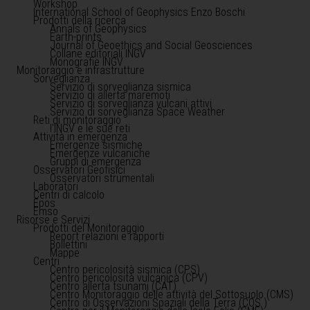
Workshop
International School of Geophysics Enzo Boschi
Prodotti della ricerca
Annals of Geophysics
Earth-prints
Journal of Geoethics and Social Geosciences
Collane editoriali INGV
Monografie INGV
Monitoraggio e infrastrutture
Sorveglianza
Servizio di sorveglianza sismica
Servizio di allerta maremoti
Servizio di sorveglianza vulcani attivi
Servizio di sorveglianza Space Weather
Reti di monitoraggio
l'INGV e le sue reti
Attività in emergenza
Emergenze sismiche
Emergenze vulcaniche
Gruppi di emergenza
Osservatori Geofisici
Osservatori strumentali
Laboratori
Centri di calcolo
Epos
Emso
Risorse e Servizi
Prodotti del Monitoraggio
Report relazioni e rapporti
Bollettini
Mappe
Centri
Centro pericolosità sismica (CPS)
Centro pericolosità vulcanica (CPV)
Centro allerta tsunami (CAT)
Centro Monitoraggio delle attività del Sottosuolo (CMS)
Centro di Osservazioni Spaziali della Terra (COS )