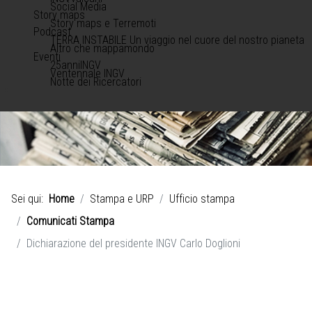
Social Media
Story maps
Story maps e Terremoti
Podcast
TERRA INSTABILE Un viaggio nel cuore del nostro pianeta
Altro che mappamondo
Eventi
25anniINGV
Ventennale INGV
Notte dei Ricercatori
Sei qui:
Home
Stampa e URP
Ufficio stampa
Comunicati Stampa
Dichiarazione del presidente INGV Carlo Doglioni