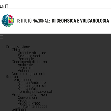
EN
IT
Organizzazione
Chi siamo
Organi e strutture
Sezioni e sedi
Personale
Dipartimenti di ricerca
Ambiente
Terremoti
Vulcani
Norme e regolamenti
Ricerca
Temi di ricerca
Ricerca Ambiente
Ricerca Terremoti
Ricerca Vulcani
Tematiche trasversali
Progetti e Convenzioni
Convenzioni
Progetti
Progetti PNRR
Einstein telescope
Seminari