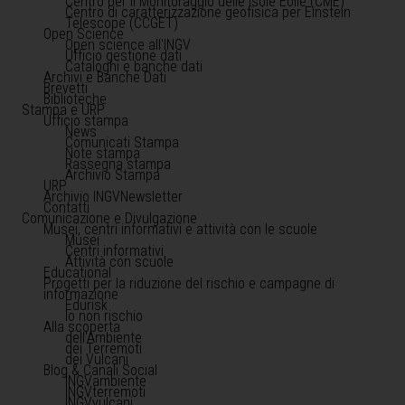
Centro per il Monitoraggio delle Isole Eolie (CME)
Centro di caratterizzazione geofisica per Einstein
Telescope (CCGET)
Open Science
Open science all'INGV
Ufficio gestione dati
Cataloghi e banche dati
Archivi e Banche Dati
Brevetti
Biblioteche
Stampa e URP
Ufficio stampa
News
Comunicati Stampa
Note stampa
Rassegna stampa
Archivio Stampa
URP
Archivio INGVNewsletter
Contatti
Comunicazione e Divulgazione
Musei, centri informativi e attività con le scuole
Musei
Centri informativi
Attività con scuole
Educational
Progetti per la riduzione del rischio e campagne di
informazione
Edurisk
Io non rischio
Alla scoperta
dell'Ambiente
dei Terremoti
dei Vulcani
Blog & Canali Social
INGVambiente
INGVterremoti
INGVvulcani