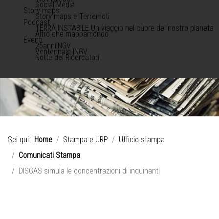
Social Media
Story maps
Story maps e Terremoti
Podcast
TERRA INSTABILE Un viaggio nel cuore del nostro pianeta
Altro che mappamondo
Eventi
25anniINGV
Ventennale INGV
Notte dei Ricercatori
Sei qui:
Home
Stampa e URP
Ufficio stampa
Comunicati Stampa
DISGAS simula le concentrazioni di inquinanti