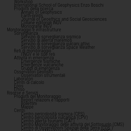
Workshop
International School of Geophysics Enzo Boschi
Prodotti della ricerca
Annals of Geophysics
Earth-prints
Journal of Geoethics and Social Geosciences
Collane editoriali INGV
Monografie INGV
Monitoraggio e infrastrutture
Sorveglianza
Servizio di sorveglianza sismica
Servizio di allerta maremoti
Servizio di sorveglianza vulcani attivi
Servizio di sorveglianza Space Weather
Reti di monitoraggio
l'INGV e le sue reti
Attività in emergenza
Emergenze sismiche
Emergenze vulcaniche
Gruppi di emergenza
Osservatori Geofisici
Osservatori strumentali
Laboratori
Centri di calcolo
Epos
Emso
Risorse e Servizi
Prodotti del Monitoraggio
Report relazioni e rapporti
Bollettini
Mappe
Centri
Centro pericolosità sismica (CPS)
Centro pericolosità vulcanica (CPV)
Centro allerta tsunami (CAT)
Centro Monitoraggio delle attività del Sottosuolo (CMS)
Centro di Osservazioni Spaziali della Terra (COS )