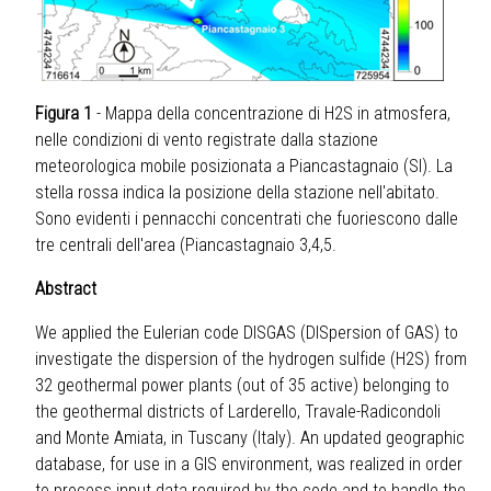
Figura 1
- Mappa della concentrazione di H2S in atmosfera,
nelle condizioni di vento registrate dalla stazione
meteorologica mobile posizionata a Piancastagnaio (SI). La
stella rossa indica la posizione della stazione nell'abitato.
Sono evidenti i pennacchi concentrati che fuoriescono dalle
tre centrali dell'area (Piancastagnaio 3,4,5.
Abstract
We applied the Eulerian code DISGAS (DISpersion of GAS) to
investigate the dispersion of the hydrogen sulfide (H2S) from
32 geothermal power plants (out of 35 active) belonging to
the geothermal districts of Larderello, Travale-Radicondoli
and Monte Amiata, in Tuscany (Italy). An updated geographic
database, for use in a GIS environment, was realized in order
to process input data required by the code and to handle the