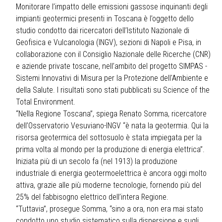
Monitorare l’impatto delle emissioni gassose inquinanti degli
impianti geotermici presenti in Toscana è l’oggetto dello
studio condotto dai ricercatori dell’Istituto Nazionale di
Geofisica e Vulcanologia (INGV), sezioni di Napoli e Pisa, in
collaborazione con il Consiglio Nazionale delle Ricerche (CNR)
e aziende private toscane, nell’ambito del progetto SIMPAS -
Sistemi Innovativi di Misura per la Protezione dell'Ambiente e
della Salute. I risultati sono stati pubblicati su Science of the
Total Environment.
“Nella Regione Toscana”, spiega Renato Somma, ricercatore
dell’Osservatorio Vesuviano-INGV “è nata la geotermia. Qui la
risorsa geotermica del sottosuolo è stata impiegata per la
prima volta al mondo per la produzione di energia elettrica”.
Iniziata più di un secolo fa (nel 1913) la produzione
industriale di energia geotermoelettrica è ancora oggi molto
attiva, grazie alle più moderne tecnologie, fornendo più del
25% del fabbisogno elettrico dell’intera Regione.
“Tuttavia”, prosegue Somma, “sino a ora, non era mai stato
condotto uno studio sistematico sulla dispersione e sugli