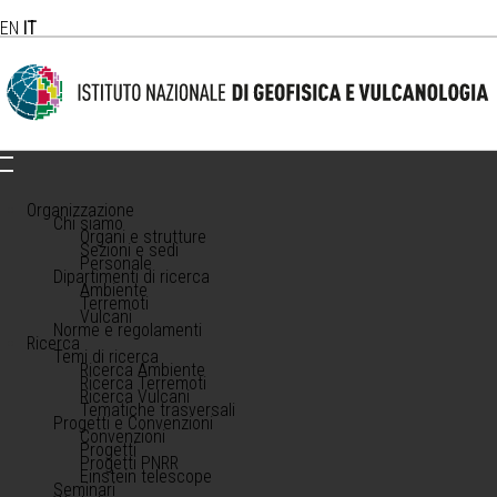
EN
IT
Organizzazione
Chi siamo
Organi e strutture
Sezioni e sedi
Personale
Dipartimenti di ricerca
Ambiente
Terremoti
Vulcani
Norme e regolamenti
Ricerca
Temi di ricerca
Ricerca Ambiente
Ricerca Terremoti
Ricerca Vulcani
Tematiche trasversali
Progetti e Convenzioni
Convenzioni
Progetti
Progetti PNRR
Einstein telescope
Seminari