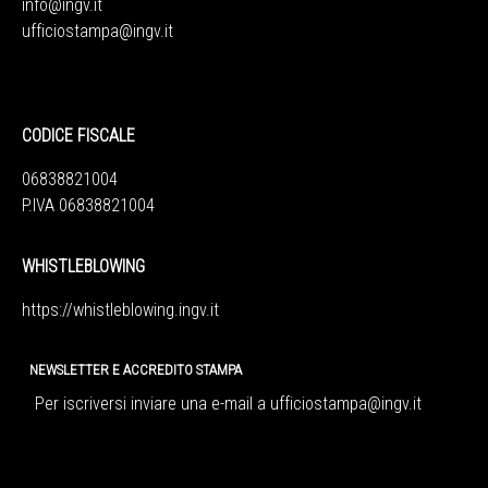
info@ingv.it
ufficiostampa@ingv.it
CODICE FISCALE
06838821004
P.IVA 06838821004
WHISTLEBLOWING
https://whistleblowing.ingv.
it
NEWSLETTER E ACCREDITO STAMPA
Per iscriversi inviare una e-mail a
ufficiostampa@ingv.it