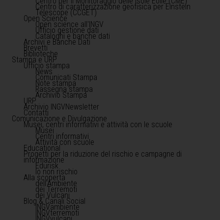
Centro per il Monitoraggio delle Isole Eolie (CME)
Centro di caratterizzazione geofisica per Einstein
Telescope (CCGET)
Open Science
Open science all'INGV
Ufficio gestione dati
Cataloghi e banche dati
Archivi e Banche Dati
Brevetti
Biblioteche
Stampa e URP
Ufficio stampa
News
Comunicati Stampa
Note stampa
Rassegna stampa
Archivio Stampa
URP
Archivio INGVNewsletter
Contatti
Comunicazione e Divulgazione
Musei, centri informativi e attività con le scuole
Musei
Centri informativi
Attività con scuole
Educational
Progetti per la riduzione del rischio e campagne di
informazione
Edurisk
Io non rischio
Alla scoperta
dell'Ambiente
dei Terremoti
dei Vulcani
Blog & Canali Social
INGVambiente
INGVterremoti
INGVvulcani