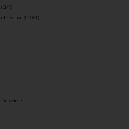
o (CMS)
)
)
ein Telescope (CCGET)
informazione