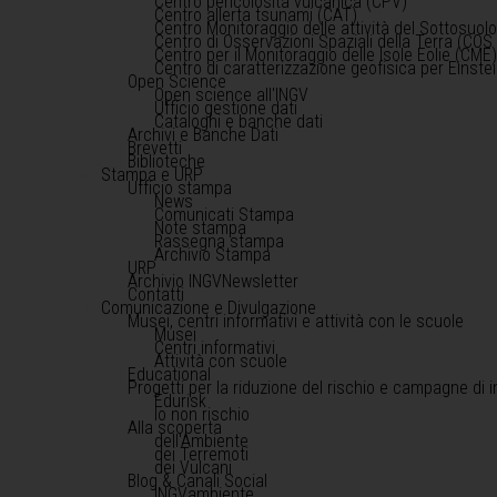
Centro pericolosità vulcanica (CPV)
Centro allerta tsunami (CAT)
Centro Monitoraggio delle attività del Sottosuol
Centro di Osservazioni Spaziali della Terra (COS 
Centro per il Monitoraggio delle Isole Eolie (CME
Centro di caratterizzazione geofisica per Einst
Open Science
Open science all'INGV
Ufficio gestione dati
Cataloghi e banche dati
Archivi e Banche Dati
Brevetti
Biblioteche
Stampa e URP
Ufficio stampa
News
Comunicati Stampa
Note stampa
Rassegna stampa
Archivio Stampa
URP
Archivio INGVNewsletter
Contatti
Comunicazione e Divulgazione
Musei, centri informativi e attività con le scuole
Musei
Centri informativi
Attività con scuole
Educational
Progetti per la riduzione del rischio e campagne di 
Edurisk
Io non rischio
Alla scoperta
dell'Ambiente
dei Terremoti
dei Vulcani
Blog & Canali Social
INGVambiente