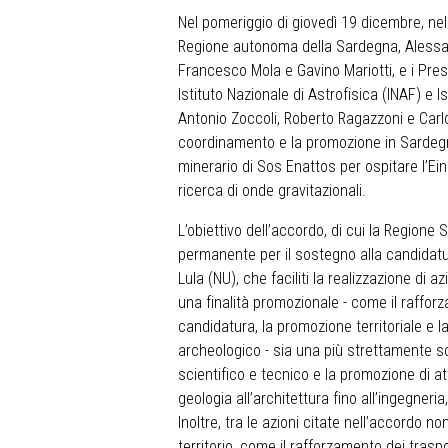
Nel pomeriggio di giovedì 19 dicembre, nel
Regione autonoma della Sardegna, Alessandr
Francesco Mola e Gavino Mariotti, e i Presi
Istituto Nazionale di Astrofisica (INAF) e I
Antonio Zoccoli, Roberto Ragazzoni e Carlo
coordinamento e la promozione in Sardegna
minerario di Sos Enattos per ospitare l’Ei
ricerca di onde gravitazionali.
L’obiettivo dell’accordo, di cui la Region
permanente per il sostegno alla candidatu
Lula (NU), che faciliti la realizzazione di az
una finalità promozionale - come il rafforz
candidatura, la promozione territoriale e la
archeologico - sia una più strettamente sc
scientifico e tecnico e la promozione di att
geologia all’architettura fino all’ingegne
Inoltre, tra le azioni citate nell’accordo n
territorio, come il rafforzamento dei traspor