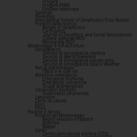
Progetti
Progetti PNRR
Einstein telescope
Seminari
Workshop
International School of Geophysics Enzo Boschi
Prodotti della ricerca
Annals of Geophysics
Earth-prints
Journal of Geoethics and Social Geosciences
Collane editoriali INGV
Monografie INGV
Monitoraggio e infrastrutture
Sorveglianza
Servizio di sorveglianza sismica
Servizio di allerta maremoti
Servizio di sorveglianza vulcani attivi
Servizio di sorveglianza Space Weather
Reti di monitoraggio
l'INGV e le sue reti
Attività in emergenza
Emergenze sismiche
Emergenze vulcaniche
Gruppi di emergenza
Osservatori Geofisici
Osservatori strumentali
Laboratori
Centri di calcolo
Epos
Emso
Risorse e Servizi
Prodotti del Monitoraggio
Report relazioni e rapporti
Bollettini
Mappe
Centri
Centro pericolosità sismica (CPS)