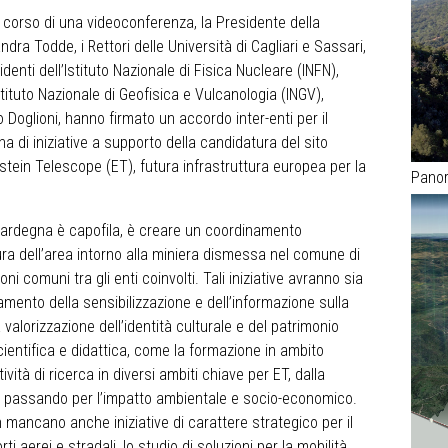
 corso di una videoconferenza, la Presidente della
a Todde, i Rettori delle Università di Cagliari e Sassari,
denti dell’Istituto Nazionale di Fisica Nucleare (INFN),
stituto Nazionale di Geofisica e Vulcanologia (INGV),
 Doglioni, hanno firmato un accordo inter-enti per il
 di iniziative a supporto della candidatura del sito
nstein Telescope (ET), futura infrastruttura europea per la
Pano
e Sardegna è capofila, è creare un coordinamento
ra dell’area intorno alla miniera dismessa nel comune di
ioni comuni tra gli enti coinvolti. Tali iniziative avranno sia
amento della sensibilizzazione e dell’informazione sulla
 valorizzazione dell’identità culturale e del patrimonio
ientifica e didattica, come la formazione in ambito
ività di ricerca in diversi ambiti chiave per ET, dalla
ria, passando per l’impatto ambientale e socio-economico.
on mancano anche iniziative di carattere strategico per il
ti aerei e stradali, lo studio di soluzioni per la mobilità