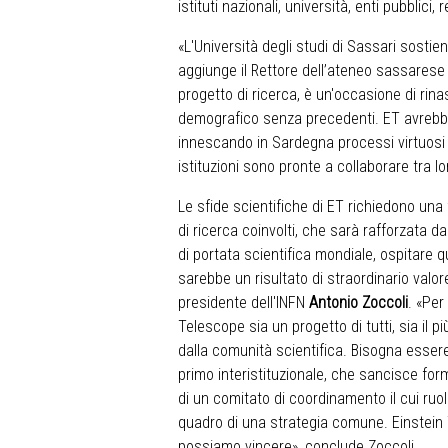
istituti nazionali, università, enti pubblici,
«L'Università degli studi di Sassari sostien
aggiunge il Rettore dell’ateneo sassares
progetto di ricerca, è un'occasione di rinas
demografico senza precedenti. ET avrebbe 
innescando in Sardegna processi virtuosi
istituzioni sono pronte a collaborare tra lo
Le sfide scientifiche di ET richiedono una fo
di ricerca coinvolti, che sarà rafforzata d
di portata scientifica mondiale, ospitare 
sarebbe un risultato di straordinario valore, 
presidente dell'INFN
Antonio Zoccoli
. «Per
Telescope sia un progetto di tutti, sia il più
dalla comunità scientifica. Bisogna essere 
primo interistituzionale, che sancisce for
di un comitato di coordinamento il cui ru
quadro di una strategia comune. Einstein
possiamo vincere», conclude Zoccoli.