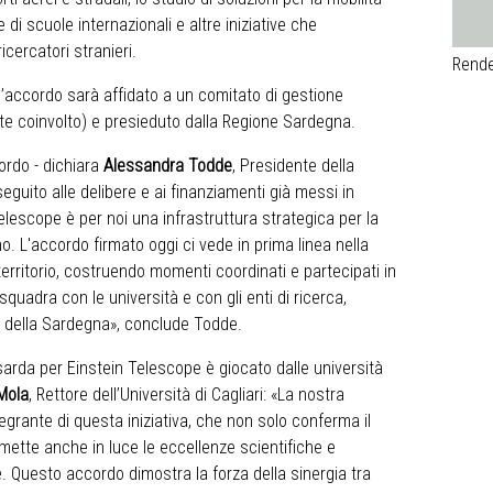
 di scuole internazionali e altre iniziative che
icercatori stranieri.
Rende
ll’accordo sarà affidato a un comitato di gestione
e coinvolto) e presieduto dalla Regione Sardegna.
ordo - dichiara
Alessandra Todde
, Presidente della
eguito alle delibere e ai finanziamenti già messi in
lescope è per noi una infrastruttura strategica per la
o. L'accordo firmato oggi ci vede in prima linea nella
territorio, costruendo momenti coordinati e partecipati in
squadra con le università e con gli enti di ricerca,
ini della Sardegna», conclude Todde.
arda per Einstein Telescope è giocato dalle università
Mola
, Rettore dell’Università di Cagliari: «La nostra
egrante di questa iniziativa, che non solo conferma il
 mette anche in luce le eccellenze scientifiche e
. Questo accordo dimostra la forza della sinergia tra