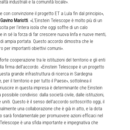
 realtà industriali e la comunità locale».
e con convinzione il progetto ET a Lula fin dal principio»,
e
Gavino Mariotti
. «L'Einstein Telescope è molto più di un
cita per l'intera isola che oggi soffre di un calo
in sé la forza di far crescere nuova linfa e nuove menti,
 di ampia portata. Questo accordo dimostra che le
ro per importanti obiettivi comuni».
rte cooperazione tra le istituzioni del territorio e gli enti
alla firma dell’accordo. «Einstein Telescope è un progetto
questa grande infrastruttura di ricerca in Sardegna
per il territorio e per tutto il Paese», sottolinea il
 riuscire in questa impresa è determinante che Einstein
 possibile condiviso: dalla società civile, dalle istituzioni,
uniti. Questo è il senso dell'accordo sottoscritto oggi, il
malmente una collaborazione che è già in atto, e la dota
olo sarà fondamentale per promuovere azioni efficaci nel
 Telescope è una sfida importante e impegnativa che