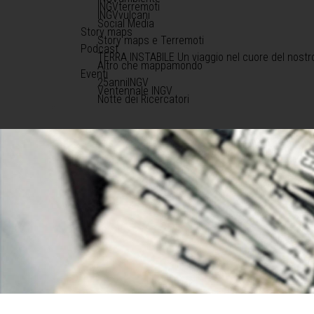
INGVterremoti
INGVvulcani
Social Media
Story maps
Story maps e Terremoti
Podcast
TERRA INSTABILE Un viaggio nel cuore del nostr
Altro che mappamondo
Eventi
25anniINGV
Ventennale INGV
Notte dei Ricercatori