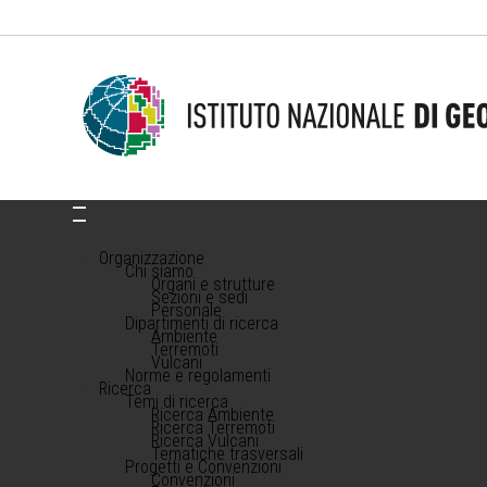
Organizzazione
Chi siamo
Organi e strutture
Sezioni e sedi
Personale
Dipartimenti di ricerca
Ambiente
Terremoti
Vulcani
Norme e regolamenti
Ricerca
Temi di ricerca
Ricerca Ambiente
Ricerca Terremoti
Ricerca Vulcani
Tematiche trasversali
Progetti e Convenzioni
Convenzioni