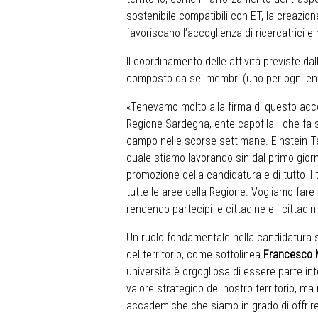
sostenibile compatibili con ET, la creazione
favoriscano l’accoglienza di ricercatrici e r
Il coordinamento delle attività previste da
composto da sei membri (uno per ogni ent
«Tenevamo molto alla firma di questo acc
Regione Sardegna, ente capofila - che fa s
campo nelle scorse settimane. Einstein Te
quale stiamo lavorando sin dal primo giorn
promozione della candidatura e di tutto il 
tutte le aree della Regione. Vogliamo fare 
rendendo partecipi le cittadine e i cittad
Un ruolo fondamentale nella candidatura s
del territorio, come sottolinea
Francesco 
università è orgogliosa di essere parte int
valore strategico del nostro territorio, ma
accademiche che siamo in grado di offrire