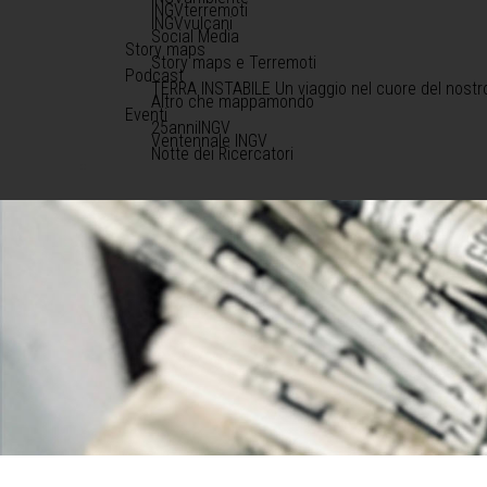
INGVterremoti
INGVvulcani
Social Media
Story maps
Story maps e Terremoti
Podcast
TERRA INSTABILE Un viaggio nel cuore del nostr
Altro che mappamondo
Eventi
25anniINGV
Ventennale INGV
Notte dei Ricercatori