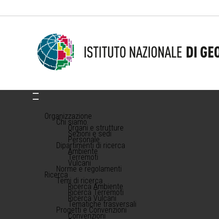
Organizzazione
Chi siamo
Organi e strutture
Sezioni e sedi
Personale
Dipartimenti di ricerca
Ambiente
Terremoti
Vulcani
Norme e regolamenti
Ricerca
Temi di ricerca
Ricerca Ambiente
Ricerca Terremoti
Ricerca Vulcani
Tematiche trasversali
Progetti e Convenzioni
Convenzioni