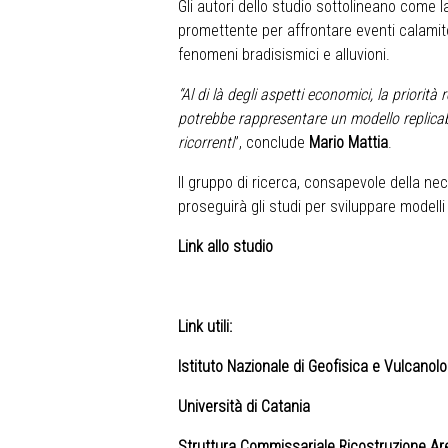
Gli autori dello studio sottolineano come l
promettente per affrontare eventi calamito
fenomeni bradisismici e alluvioni.
“Al di là degli aspetti economici, la priorit
potrebbe rappresentare un modello replicabi
ricorrenti
”, conclude
Mario Mattia
.
Il gruppo di ricerca, consapevole della ne
proseguirà gli studi per sviluppare modelli
Link allo studio
Link utili:
Istituto Nazionale di Geofisica e Vulcanol
Università di Catania
Struttura Commissariale Ricostruzione A