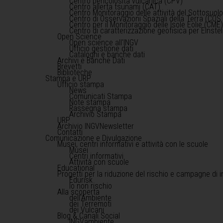
Centro pericolosità vulcanica (CPV)
Centro allerta tsunami (CAT)
Centro Monitoraggio delle attività del Sottosuol
Centro di Osservazioni Spaziali della Terra (COS 
Centro per il Monitoraggio delle Isole Eolie (CME
Centro di caratterizzazione geofisica per Einst
Open Science
Open science all'INGV
Ufficio gestione dati
Cataloghi e banche dati
Archivi e Banche Dati
Brevetti
Biblioteche
Stampa e URP
Ufficio stampa
News
Comunicati Stampa
Note stampa
Rassegna stampa
Archivio Stampa
URP
Archivio INGVNewsletter
Contatti
Comunicazione e Divulgazione
Musei, centri informativi e attività con le scuole
Musei
Centri informativi
Attività con scuole
Educational
Progetti per la riduzione del rischio e campagne di 
Edurisk
Io non rischio
Alla scoperta
dell'Ambiente
dei Terremoti
dei Vulcani
Blog & Canali Social
INGVambiente