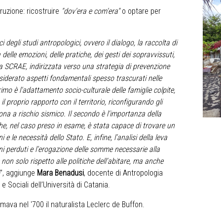
truzione: ricostruire
"dov'era e com'era"
o optare per
i degli studi antropologici, ovvero il dialogo, la raccolta di
delle emozioni, delle pratiche, dei gesti dei sopravvissuti,
la SCRAE, indirizzata verso una strategia di prevenzione
nsiderato aspetti fondamentali spesso trascurati nelle
primo è l'adattamento socio-culturale delle famiglie colpite,
proprio rapporto con il territorio, riconfigurando gli
zona a rischio sismico. Il secondo è l'importanza della
he, nel caso preso in esame, è stata capace di trovare un
 e le necessità dello Stato. E, infine, l’analisi della leva
i perduti e l’erogazione delle somme necessarie alla
non solo rispetto alle politiche dell'abitare, ma anche
o
”, aggiunge
Mara Benadusi
, docente di Antropologia
e Sociali dell’Università di Catania.
rmava nel '700 il naturalista Leclerc de Buffon.