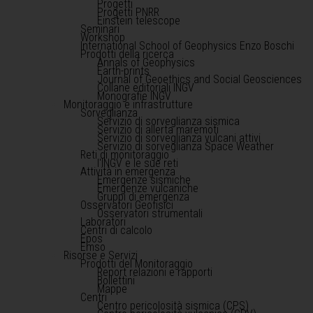
Progetti
Progetti PNRR
Einstein telescope
Seminari
Workshop
International School of Geophysics Enzo Boschi
Prodotti della ricerca
Annals of Geophysics
Earth-prints
Journal of Geoethics and Social Geosciences
Collane editoriali INGV
Monografie INGV
Monitoraggio e infrastrutture
Sorveglianza
Servizio di sorveglianza sismica
Servizio di allerta maremoti
Servizio di sorveglianza vulcani attivi
Servizio di sorveglianza Space Weather
Reti di monitoraggio
l'INGV e le sue reti
Attività in emergenza
Emergenze sismiche
Emergenze vulcaniche
Gruppi di emergenza
Osservatori Geofisici
Osservatori strumentali
Laboratori
Centri di calcolo
Epos
Emso
Risorse e Servizi
Prodotti del Monitoraggio
Report relazioni e rapporti
Bollettini
Mappe
Centri
Centro pericolosità sismica (CPS)