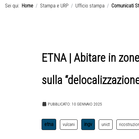
Sei qui:
Home
Stampa e URP
Ufficio stampa
Comunicati S
ETNA | Abitare in zone 
sulla “delocalizzazione
PUBBLICATO: 10 GENNAIO 2025
etna
ingv
vulcani
unict
ricostruzio