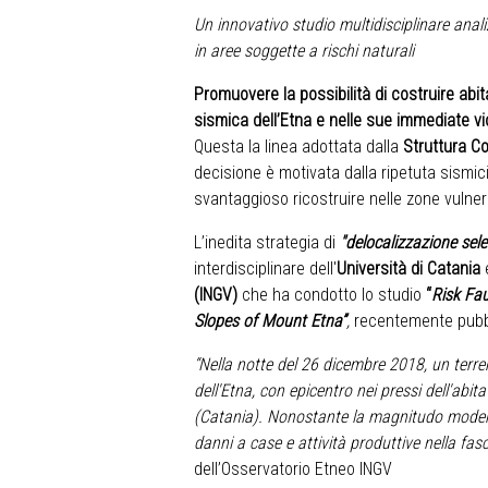
Un innovativo studio multidisciplinare anal
in aree soggette a rischi naturali
Promuovere la possibilità di costruire abit
sismica dell’Etna e nelle sue immediate v
Questa la linea adottata dalla
Struttura C
decisione è motivata dalla ripetuta sismi
svantaggioso ricostruire nelle zone vulnera
L’inedita strategia di
"delocalizzazione sele
interdisciplinare dell'
Università di Catania
e
(INGV)
che ha condotto lo studio
“
Risk Fa
Slopes of Mount Etna”
,
recentemente pubbli
“Nella notte del 26 dicembre 2018, un terre
dell'Etna, con epicentro nei pressi dell'abit
(Catania). Nonostante la magnitudo modera
danni a case e attività produttive nella fas
dell’Osservatorio Etneo INGV