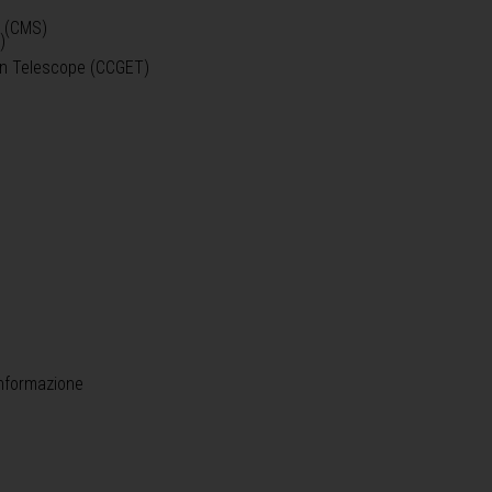
o (CMS)
)
)
ein Telescope (CCGET)
informazione