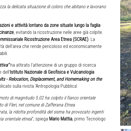
izza la delicata situazione di coloro che abitano e lavorano
azioni e attività lontano da zone situate lungo la faglia
icinanze
, evitando la ricostruzione nelle aree già colpite.
ommissariale Ricostruzione Area Etnea (SCRAE)
. La
cità dell'area che rende pericoloso ed economicamente
bili.
ttiva"
ha attirato l'attenzione di un gruppo di ricerca
 dell’
Istituto Nazionale di Geofisica e Vulcanologia
ults - Relocation, Displacement, and Homemaking on the
cato sulla rivista ‘Antropologia Pubblica’.
moto di magnitudo 5.02 ha colpito il fianco orientale
ato di Fleri, nel comune di Zafferana Etnea
ta, la ridotta profondità del sisma ha provocato ingenti
cia orientale etnea
”, spiega
Mario Mattia
, primo Tecnologo