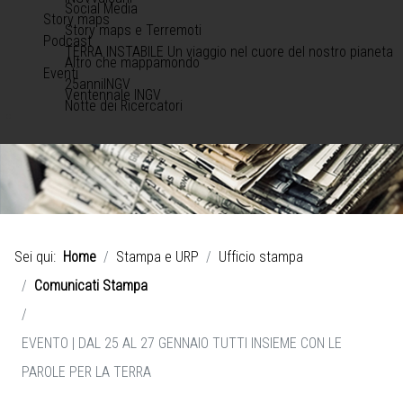
Social Media
Story maps
Story maps e Terremoti
Podcast
TERRA INSTABILE Un viaggio nel cuore del nostro pianeta
Altro che mappamondo
Eventi
25anniINGV
Ventennale INGV
Notte dei Ricercatori
Sei qui:
Home
Stampa e URP
Ufficio stampa
Comunicati Stampa
EVENTO | DAL 25 AL 27 GENNAIO TUTTI INSIEME CON LE
PAROLE PER LA TERRA