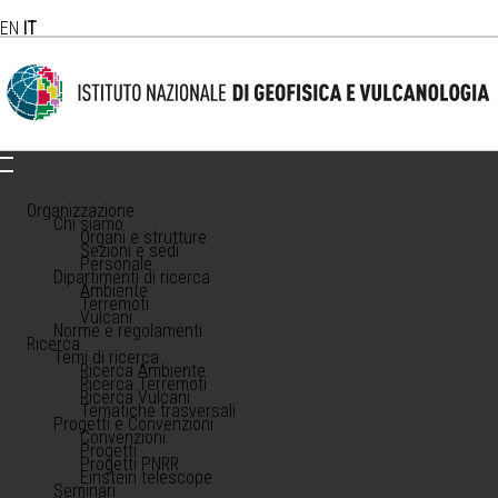
EN
IT
Organizzazione
Chi siamo
Organi e strutture
Sezioni e sedi
Personale
Dipartimenti di ricerca
Ambiente
Terremoti
Vulcani
Norme e regolamenti
Ricerca
Temi di ricerca
Ricerca Ambiente
Ricerca Terremoti
Ricerca Vulcani
Tematiche trasversali
Progetti e Convenzioni
Convenzioni
Progetti
Progetti PNRR
Einstein telescope
Seminari