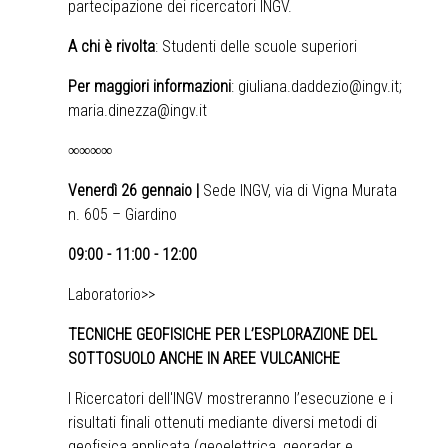
partecipazione dei ricercatori INGV.
A chi è rivolta
: Studenti delle scuole superiori
Per maggiori informazioni
:
giuliana.daddezio@ingv.it
;
maria.dinezza@ingv.it
∞∞∞∞
Venerdì 26 gennaio |
Sede INGV, via di Vigna Murata
n. 605 – Giardino
09:00 - 11:00 - 12:00
Laboratorio>>
TECNICHE GEOFISICHE PER L’ESPLORAZIONE DEL
SOTTOSUOLO ANCHE IN AREE VULCANICHE
I Ricercatori dell'INGV mostreranno l’esecuzione e i
risultati finali ottenuti mediante diversi metodi di
geofisica applicata (geoelettrica, georadar e