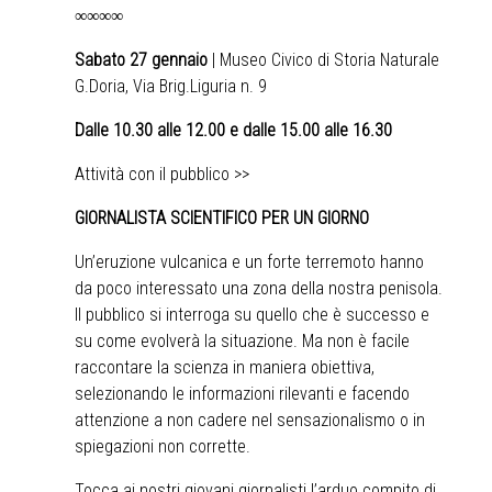
∞∞∞∞
Sabato 27 gennaio
| Museo Civico di Storia Naturale
G.Doria, Via Brig.Liguria n. 9
Dalle 10.30 alle 12.00 e dalle 15.00 alle 16.30
Attività con il pubblico >>
GIORNALISTA SCIENTIFICO PER UN GIORNO
Un’eruzione vulcanica e un forte terremoto hanno
da poco interessato una zona della nostra penisola.
Il pubblico si interroga su quello che è successo e
su come evolverà la situazione. Ma non è facile
raccontare la scienza in maniera obiettiva,
♿
selezionando le informazioni rilevanti e facendo
attenzione a non cadere nel sensazionalismo o in
spiegazioni non corrette.
Tocca ai nostri giovani giornalisti l’arduo compito di