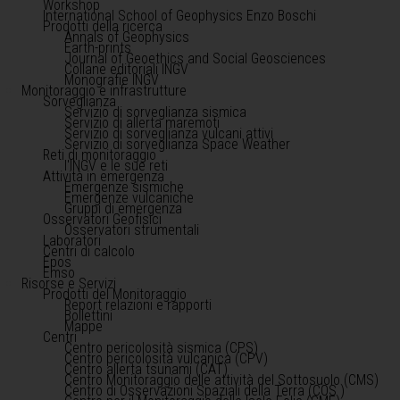
Workshop
International School of Geophysics Enzo Boschi
Prodotti della ricerca
Annals of Geophysics
Earth-prints
Journal of Geoethics and Social Geosciences
Collane editoriali INGV
Monografie INGV
Monitoraggio e infrastrutture
Sorveglianza
Servizio di sorveglianza sismica
Servizio di allerta maremoti
Servizio di sorveglianza vulcani attivi
Servizio di sorveglianza Space Weather
Reti di monitoraggio
l'INGV e le sue reti
Attività in emergenza
Emergenze sismiche
Emergenze vulcaniche
Gruppi di emergenza
Osservatori Geofisici
Osservatori strumentali
Laboratori
Centri di calcolo
Epos
Emso
Risorse e Servizi
Prodotti del Monitoraggio
Report relazioni e rapporti
Bollettini
Mappe
Centri
Centro pericolosità sismica (CPS)
Centro pericolosità vulcanica (CPV)
Centro allerta tsunami (CAT)
Centro Monitoraggio delle attività del Sottosuolo (CMS)
Centro di Osservazioni Spaziali della Terra (COS )