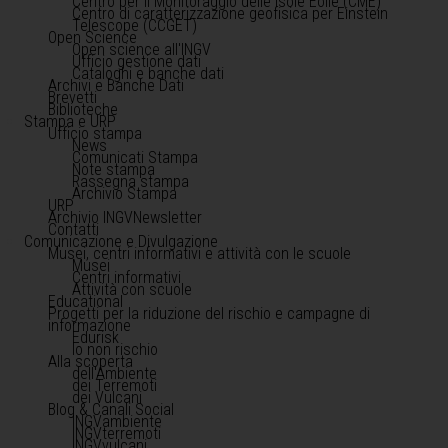
Centro per il Monitoraggio delle Isole Eolie (CME)
Centro di caratterizzazione geofisica per Einstein
Telescope (CCGET)
Open Science
Open science all'INGV
Ufficio gestione dati
Cataloghi e banche dati
Archivi e Banche Dati
Brevetti
Biblioteche
Stampa e URP
Ufficio stampa
News
Comunicati Stampa
Note stampa
Rassegna stampa
Archivio Stampa
URP
Archivio INGVNewsletter
Contatti
Comunicazione e Divulgazione
Musei, centri informativi e attività con le scuole
Musei
Centri informativi
Attività con scuole
Educational
Progetti per la riduzione del rischio e campagne di
informazione
Edurisk
Io non rischio
Alla scoperta
dell'Ambiente
dei Terremoti
dei Vulcani
Blog & Canali Social
INGVambiente
INGVterremoti
INGVvulcani