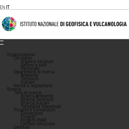
EN
IT
Organizzazione
Chi siamo
Organi e strutture
Sezioni e sedi
Personale
Dipartimenti di ricerca
Ambiente
Terremoti
Vulcani
Norme e regolamenti
Ricerca
Temi di ricerca
Ricerca Ambiente
Ricerca Terremoti
Ricerca Vulcani
Tematiche trasversali
Progetti e Convenzioni
Convenzioni
Progetti
Progetti PNRR
Einstein telescope
Seminari