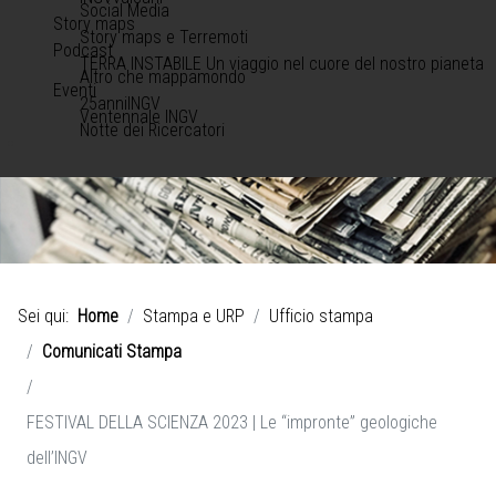
Social Media
Story maps
Story maps e Terremoti
Podcast
TERRA INSTABILE Un viaggio nel cuore del nostro pianeta
Altro che mappamondo
Eventi
25anniINGV
Ventennale INGV
Notte dei Ricercatori
Sei qui:
Home
Stampa e URP
Ufficio stampa
Comunicati Stampa
FESTIVAL DELLA SCIENZA 2023 | Le “impronte” geologiche
dell’INGV