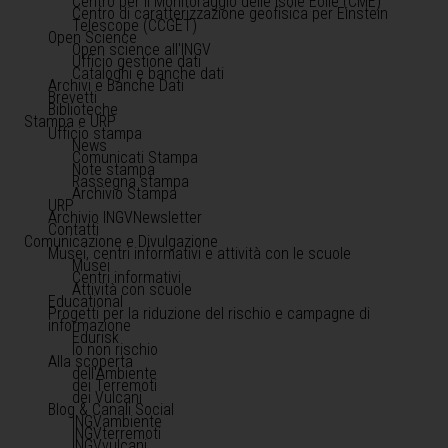
Centro per il Monitoraggio delle Isole Eolie (CME)
Centro di caratterizzazione geofisica per Einstein
Telescope (CCGET)
Open Science
Open science all'INGV
Ufficio gestione dati
Cataloghi e banche dati
Archivi e Banche Dati
Brevetti
Biblioteche
Stampa e URP
Ufficio stampa
News
Comunicati Stampa
Note stampa
Rassegna stampa
Archivio Stampa
URP
Archivio INGVNewsletter
Contatti
Comunicazione e Divulgazione
Musei, centri informativi e attività con le scuole
Musei
Centri informativi
Attività con scuole
Educational
Progetti per la riduzione del rischio e campagne di
informazione
Edurisk
Io non rischio
Alla scoperta
dell'Ambiente
dei Terremoti
dei Vulcani
Blog & Canali Social
INGVambiente
INGVterremoti
INGVvulcani