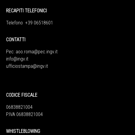
RECAPITI TELEFONICI
Telefono +39 06518601
CONTATTI
Pec:
aoo.roma@pec.ingv.it
info@ingv.it
ufficiostampa@ingv.it
CODICE FISCALE
06838821004
P.IVA 06838821004
WHISTLEBLOWING