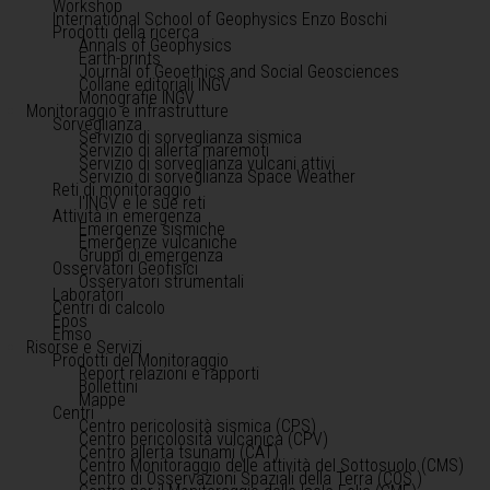
Workshop
International School of Geophysics Enzo Boschi
Prodotti della ricerca
Annals of Geophysics
Earth-prints
Journal of Geoethics and Social Geosciences
Collane editoriali INGV
Monografie INGV
Monitoraggio e infrastrutture
Sorveglianza
Servizio di sorveglianza sismica
Servizio di allerta maremoti
Servizio di sorveglianza vulcani attivi
Servizio di sorveglianza Space Weather
Reti di monitoraggio
l'INGV e le sue reti
Attività in emergenza
Emergenze sismiche
Emergenze vulcaniche
Gruppi di emergenza
Osservatori Geofisici
Osservatori strumentali
Laboratori
Centri di calcolo
Epos
Emso
Risorse e Servizi
Prodotti del Monitoraggio
Report relazioni e rapporti
Bollettini
Mappe
Centri
Centro pericolosità sismica (CPS)
Centro pericolosità vulcanica (CPV)
Centro allerta tsunami (CAT)
Centro Monitoraggio delle attività del Sottosuolo (CMS)
Centro di Osservazioni Spaziali della Terra (COS )