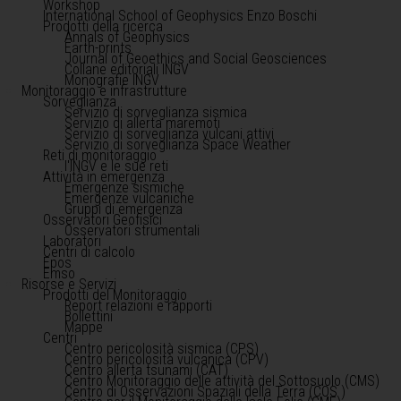
Workshop
International School of Geophysics Enzo Boschi
Prodotti della ricerca
Annals of Geophysics
Earth-prints
Journal of Geoethics and Social Geosciences
Collane editoriali INGV
Monografie INGV
Monitoraggio e infrastrutture
Sorveglianza
Servizio di sorveglianza sismica
Servizio di allerta maremoti
Servizio di sorveglianza vulcani attivi
Servizio di sorveglianza Space Weather
Reti di monitoraggio
l'INGV e le sue reti
Attività in emergenza
Emergenze sismiche
Emergenze vulcaniche
Gruppi di emergenza
Osservatori Geofisici
Osservatori strumentali
Laboratori
Centri di calcolo
Epos
Emso
Risorse e Servizi
Prodotti del Monitoraggio
Report relazioni e rapporti
Bollettini
Mappe
Centri
Centro pericolosità sismica (CPS)
Centro pericolosità vulcanica (CPV)
Centro allerta tsunami (CAT)
Centro Monitoraggio delle attività del Sottosuolo (CMS)
Centro di Osservazioni Spaziali della Terra (COS )