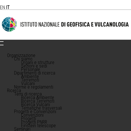
EN
IT
Organizzazione
Chi siamo
Organi e strutture
Sezioni e sedi
Personale
Dipartimenti di ricerca
Ambiente
Terremoti
Vulcani
Norme e regolamenti
Ricerca
Temi di ricerca
Ricerca Ambiente
Ricerca Terremoti
Ricerca Vulcani
Tematiche trasversali
Progetti e Convenzioni
Convenzioni
Progetti
Progetti PNRR
Einstein telescope
Seminari