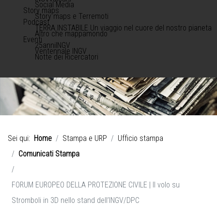
Social Media
Story maps
Story maps e Terremoti
Podcast
TERRA INSTABILE Un viaggio nel cuore del nostro pianeta
Altro che mappamondo
Eventi
25anniINGV
Ventennale INGV
Notte dei Ricercatori
Sei qui:
Home
Stampa e URP
Ufficio stampa
Comunicati Stampa
FORUM EUROPEO DELLA PROTEZIONE CIVILE | Il volo su
Stromboli in 3D nello stand dell’INGV/DPC