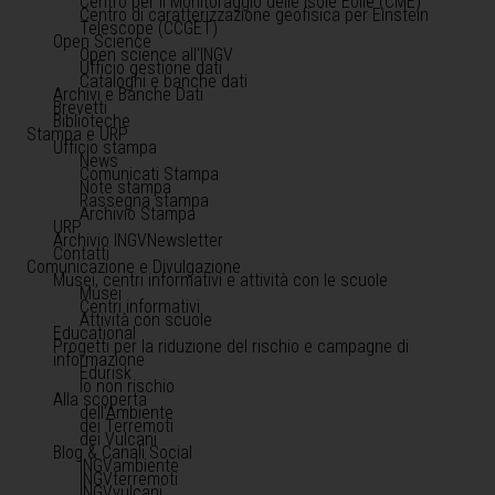
Centro per il Monitoraggio delle Isole Eolie (CME)
Centro di caratterizzazione geofisica per Einstein
Telescope (CCGET)
Open Science
Open science all'INGV
Ufficio gestione dati
Cataloghi e banche dati
Archivi e Banche Dati
Brevetti
Biblioteche
Stampa e URP
Ufficio stampa
News
Comunicati Stampa
Note stampa
Rassegna stampa
Archivio Stampa
URP
Archivio INGVNewsletter
Contatti
Comunicazione e Divulgazione
Musei, centri informativi e attività con le scuole
Musei
Centri informativi
Attività con scuole
Educational
Progetti per la riduzione del rischio e campagne di
informazione
Edurisk
Io non rischio
Alla scoperta
dell'Ambiente
dei Terremoti
dei Vulcani
Blog & Canali Social
INGVambiente
INGVterremoti
INGVvulcani