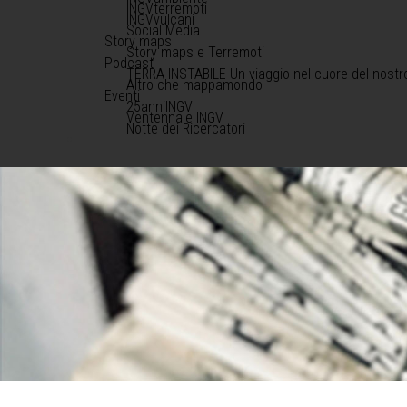
INGVterremoti
INGVvulcani
Social Media
Story maps
Story maps e Terremoti
Podcast
TERRA INSTABILE Un viaggio nel cuore del nostr
Altro che mappamondo
Eventi
25anniINGV
Ventennale INGV
Notte dei Ricercatori