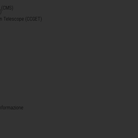
o (CMS)
)
)
ein Telescope (CCGET)
informazione