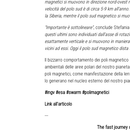
magnetici si muovono in direzione nord-ovest ma
velocità del polo sud è di circa 5-9 km all’anno.
la Siberia, mentre il polo sud magnetico si muo
“Importante è sottolineare”
, conclude Stefania 
questi ultimi sono individuati dall'asse di rota
esattamente verticale e si muovono in maniera 
vicini ad essi. Oggi il polo sud magnetico dis
Il bizzarro comportamento dei poli magnetico ha 
ambientali delle aree polari del nostro pianet
poli magnetici, come manifestazione della l
lo generano nel nucleo esterno del nostro pia
#ingv #esa #swarm #polimagnetici
Link all'articolo
---
The fast journey 