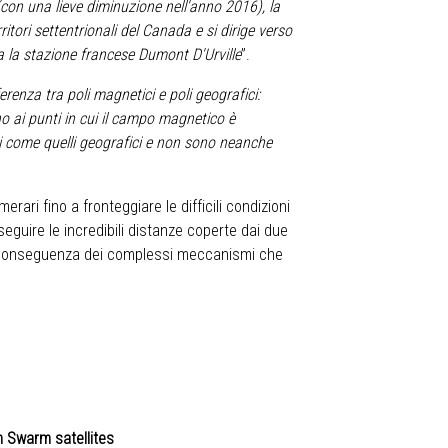
con una lieve diminuzione nell'anno 2016), la
itori settentrionali del Canada e si dirige verso
a la stazione francese Dumont D'Urville
”.
erenza tra poli magnetici e poli geografici:
ono ai punti in cui il campo magnetico è
i come quelli geografici e non sono neanche
rari fino a fronteggiare le difficili condizioni
eguire le incredibili distanze coperte dai due
n conseguenza dei complessi meccanismi che
 Swarm satellites