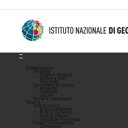
Organizzazione
Chi siamo
Organi e strutture
Sezioni e sedi
Personale
Dipartimenti di ricerca
Ambiente
Terremoti
Vulcani
Norme e regolamenti
Ricerca
Temi di ricerca
Ricerca Ambiente
Ricerca Terremoti
Ricerca Vulcani
Tematiche trasversali
Progetti e Convenzioni
Convenzioni