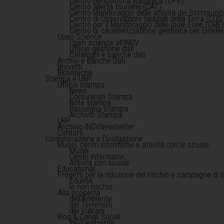
Centro pericolosità vulcanica (CPV)
Centro allerta tsunami (CAT)
Centro Monitoraggio delle attività del Sottosuol
Centro di Osservazioni Spaziali della Terra (COS 
Centro per il Monitoraggio delle Isole Eolie (CME
Centro di caratterizzazione geofisica per Einst
Open Science
Open science all'INGV
Ufficio gestione dati
Cataloghi e banche dati
Archivi e Banche Dati
Brevetti
Biblioteche
Stampa e URP
Ufficio stampa
News
Comunicati Stampa
Note stampa
Rassegna stampa
Archivio Stampa
URP
Archivio INGVNewsletter
Contatti
Comunicazione e Divulgazione
Musei, centri informativi e attività con le scuole
Musei
Centri informativi
Attività con scuole
Educational
Progetti per la riduzione del rischio e campagne di 
Edurisk
Io non rischio
Alla scoperta
dell'Ambiente
dei Terremoti
dei Vulcani
Blog & Canali Social
INGVambiente