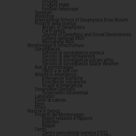
Progetti
Progetti PNRR
Einstein telescope
Seminari
Workshop
International School of Geophysics Enzo Boschi
Prodotti della ricerca
Annals of Geophysics
Earth-prints
Journal of Geoethics and Social Geosciences
Collane editoriali INGV
Monografie INGV
Monitoraggio e infrastrutture
Sorveglianza
Servizio di sorveglianza sismica
Servizio di allerta maremoti
Servizio di sorveglianza vulcani attivi
Servizio di sorveglianza Space Weather
Reti di monitoraggio
l'INGV e le sue reti
Attività in emergenza
Emergenze sismiche
Emergenze vulcaniche
Gruppi di emergenza
Osservatori Geofisici
Osservatori strumentali
Laboratori
Centri di calcolo
Epos
Emso
Risorse e Servizi
Prodotti del Monitoraggio
Report relazioni e rapporti
Bollettini
Mappe
Centri
Centro pericolosità sismica (CPS)