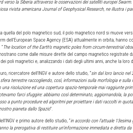
verso la Siberia attraverso le osservazioni dei satelliti europei Swarm.
iosa rivista americana Journal of Geophysical Research, ne illustra i par
a quella del polo magnetico sud, il polo magnetico nord si muove verso
 Swarm dell'European Space Agency (ESA) attualmente in orbita, hanno con
 "
The location of the Earth's magnetic poles from circum-terrestrial obs
mostrano come dalle misure dirette del campo magnetico registrate dagl
ei poli magnetici e, analizzando i dati degli ultimi anni, anche la loro
ro, ricercatore dell’INGV e autore dello studio, “
sin dal loro lancio nel
la sfera terrestre raccogliendo, così, informazioni sulla morfologia e sul
on una risoluzione ed una copertura spazio-temporale mai raggiunte prima
tevamo farci sfuggire: abbiamo così determinato, aggiornandola, la pos
so a punto procedure ed algoritmi per proiettare i dati raccolti in quota s
l nostro pianeta dallo Spazio
”.
ell’INGV e primo autore dello studio, “
in accordo con l'attuale 13esima 
no la prerogativa di restituire un'informazione immediata e diretta da o