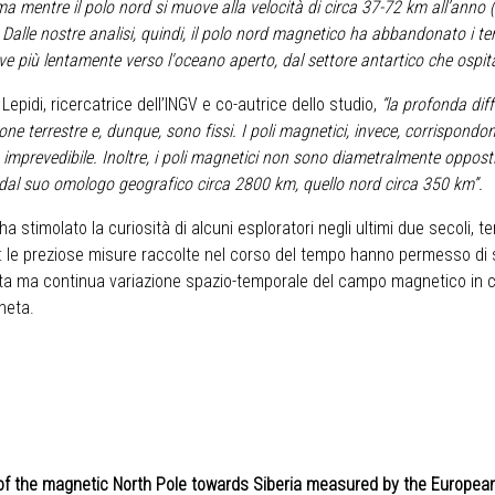
 mentre il polo nord si muove alla velocità di circa 37-72 km all’anno (
 Dalle nostre analisi, quindi, il polo nord magnetico ha abbandonato i terr
ve più lentamente verso l'oceano aperto, dal settore antartico che ospit
Lepidi, ricercatrice dell’INGV e co-autrice dello studio,
“la profonda diff
zione terrestre e, dunque, sono fissi. I poli magnetici, invece, corrispond
imprevedibile. Inoltre, i poli magnetici non sono diametralmente oppost
ta dal suo omologo geografico circa 2800 km, quello nord circa 350 km”.
stimolato la curiosità di alcuni esploratori negli ultimi due secoli, teme
a: le preziose misure raccolte nel corso del tempo hanno permesso di s
enta ma continua variazione spazio-temporale del campo magnetico i
neta.
of the magnetic North Pole towards Siberia
measured by the European