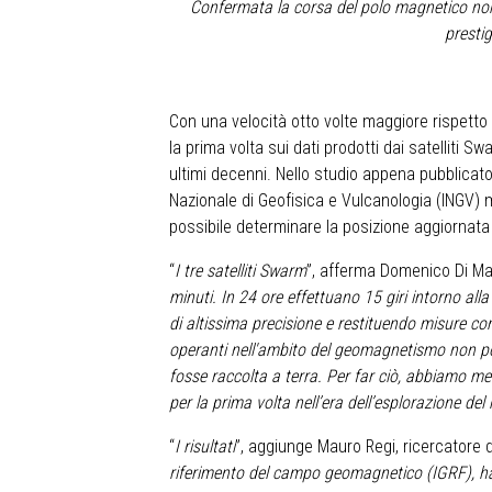
Confermata la corsa del polo magnetico nord 
prestig
Con una velocità otto volte maggiore rispetto 
la prima volta sui dati prodotti dai satelliti
ultimi decenni. Nello studio appena pubblicato
Nazionale di Geofisica e Vulcanologia (INGV) 
possibile determinare la posizione aggiornata d
“
I tre satelliti Swarm
”, afferma Domenico Di Mau
minuti. In 24 ore effettuano 15 giri intorno al
di altissima precisione e restituendo misure c
operanti nell'ambito del geomagnetismo non po
fosse raccolta a terra. Per far ciò, abbiamo mes
per la prima volta nell’era dell’esplorazione de
“
I risultati
”, aggiunge Mauro Regi, ricercatore d
riferimento del campo geomagnetico (IGRF), han