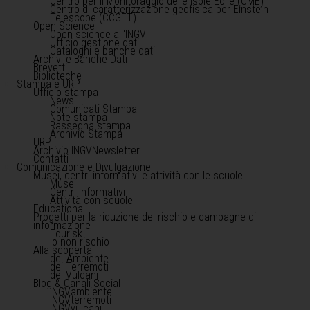
Centro per il Monitoraggio delle Isole Eolie (CME)
Centro di caratterizzazione geofisica per Einstein
Telescope (CCGET)
Open Science
Open science all'INGV
Ufficio gestione dati
Cataloghi e banche dati
Archivi e Banche Dati
Brevetti
Biblioteche
Stampa e URP
Ufficio stampa
News
Comunicati Stampa
Note stampa
Rassegna stampa
Archivio Stampa
URP
Archivio INGVNewsletter
Contatti
Comunicazione e Divulgazione
Musei, centri informativi e attività con le scuole
Musei
Centri informativi
Attività con scuole
Educational
Progetti per la riduzione del rischio e campagne di
informazione
Edurisk
Io non rischio
Alla scoperta
dell'Ambiente
dei Terremoti
dei Vulcani
Blog & Canali Social
INGVambiente
INGVterremoti
INGVvulcani