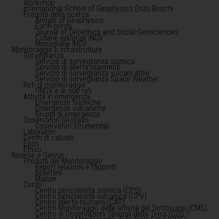
Workshop
International School of Geophysics Enzo Boschi
Prodotti della ricerca
Annals of Geophysics
Earth-prints
Journal of Geoethics and Social Geosciences
Collane editoriali INGV
Monografie INGV
Monitoraggio e infrastrutture
Sorveglianza
Servizio di sorveglianza sismica
Servizio di allerta maremoti
Servizio di sorveglianza vulcani attivi
Servizio di sorveglianza Space Weather
Reti di monitoraggio
l'INGV e le sue reti
Attività in emergenza
Emergenze sismiche
Emergenze vulcaniche
Gruppi di emergenza
Osservatori Geofisici
Osservatori strumentali
Laboratori
Centri di calcolo
Epos
Emso
Risorse e Servizi
Prodotti del Monitoraggio
Report relazioni e rapporti
Bollettini
Mappe
Centri
Centro pericolosità sismica (CPS)
Centro pericolosità vulcanica (CPV)
Centro allerta tsunami (CAT)
Centro Monitoraggio delle attività del Sottosuolo (CMS)
Centro di Osservazioni Spaziali della Terra (COS )