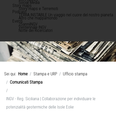
Social Media
Story maps
Story maps e Terremoti
Podcast
TERRA INSTABILE Un viaggio nel cuore del nostro pianeta
Altro che mappamondo
Eventi
25anniINGV
Ventennale INGV
Notte dei Ricercatori
Sei qui:
Home
Stampa e URP
Ufficio stampa
Comunicati Stampa
INGV - Reg. Siciliana | Collaborazione per individuare le
potenzialità geotermiche delle Isole Eolie