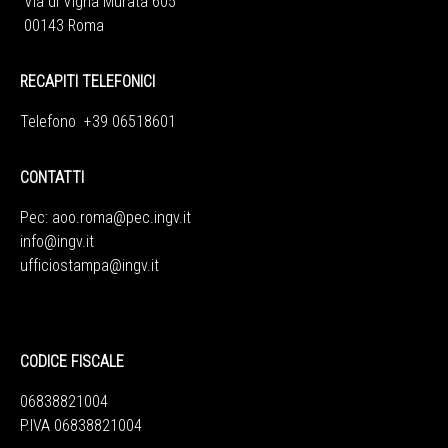
Via di Vigna Murata 605
00143 Roma
RECAPITI TELEFONICI
Telefono +39 06518601
CONTATTI
Pec:
aoo.roma@pec.ingv.it
info@ingv.it
ufficiostampa@ingv.it
CODICE FISCALE
06838821004
P.IVA 06838821004