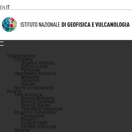
EN
IT
Organizzazione
Chi siamo
Organi e strutture
Sezioni e sedi
Personale
Dipartimenti di ricerca
Ambiente
Terremoti
Vulcani
Norme e regolamenti
Ricerca
Temi di ricerca
Ricerca Ambiente
Ricerca Terremoti
Ricerca Vulcani
Tematiche trasversali
Progetti e Convenzioni
Convenzioni
Progetti
Progetti PNRR
Einstein telescope
Seminari