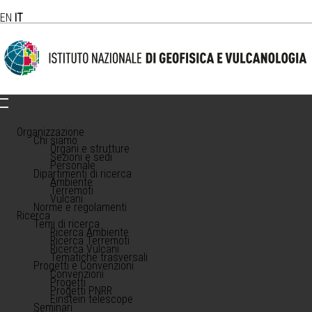
EN
IT
Organizzazione
Chi siamo
Organi e strutture
Sezioni e sedi
Personale
Dipartimenti di ricerca
Ambiente
Terremoti
Vulcani
Norme e regolamenti
Ricerca
Temi di ricerca
Ricerca Ambiente
Ricerca Terremoti
Ricerca Vulcani
Tematiche trasversali
Progetti e Convenzioni
Convenzioni
Progetti
Progetti PNRR
Einstein telescope
Seminari