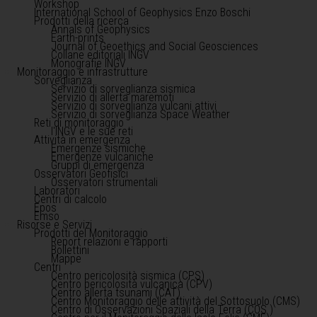
Workshop
International School of Geophysics Enzo Boschi
Prodotti della ricerca
Annals of Geophysics
Earth-prints
Journal of Geoethics and Social Geosciences
Collane editoriali INGV
Monografie INGV
Monitoraggio e infrastrutture
Sorveglianza
Servizio di sorveglianza sismica
Servizio di allerta maremoti
Servizio di sorveglianza vulcani attivi
Servizio di sorveglianza Space Weather
Reti di monitoraggio
l'INGV e le sue reti
Attività in emergenza
Emergenze sismiche
Emergenze vulcaniche
Gruppi di emergenza
Osservatori Geofisici
Osservatori strumentali
Laboratori
Centri di calcolo
Epos
Emso
Risorse e Servizi
Prodotti del Monitoraggio
Report relazioni e rapporti
Bollettini
Mappe
Centri
Centro pericolosità sismica (CPS)
Centro pericolosità vulcanica (CPV)
Centro allerta tsunami (CAT)
Centro Monitoraggio delle attività del Sottosuolo (CMS)
Centro di Osservazioni Spaziali della Terra (COS )