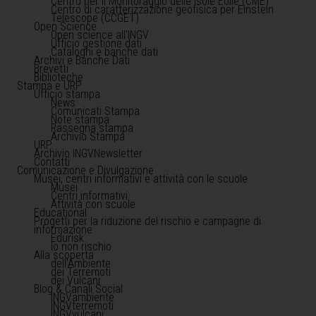
Centro per il Monitoraggio delle Isole Eolie (CME)
Centro di caratterizzazione geofisica per Einstein
Telescope (CCGET)
Open Science
Open science all'INGV
Ufficio gestione dati
Cataloghi e banche dati
Archivi e Banche Dati
Brevetti
Biblioteche
Stampa e URP
Ufficio stampa
News
Comunicati Stampa
Note stampa
Rassegna stampa
Archivio Stampa
URP
Archivio INGVNewsletter
Contatti
Comunicazione e Divulgazione
Musei, centri informativi e attività con le scuole
Musei
Centri informativi
Attività con scuole
Educational
Progetti per la riduzione del rischio e campagne di
informazione
Edurisk
Io non rischio
Alla scoperta
dell'Ambiente
dei Terremoti
dei Vulcani
Blog & Canali Social
INGVambiente
INGVterremoti
INGVvulcani