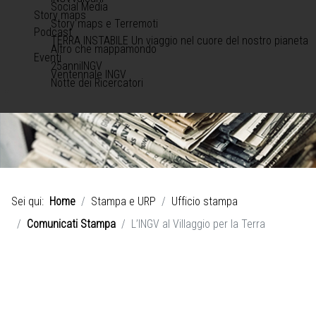
Social Media
Story maps
Story maps e Terremoti
Podcast
TERRA INSTABILE Un viaggio nel cuore del nostro pianeta
Altro che mappamondo
Eventi
25anniINGV
Ventennale INGV
Notte dei Ricercatori
Sei qui:
Home
Stampa e URP
Ufficio stampa
Comunicati Stampa
L’INGV al Villaggio per la Terra