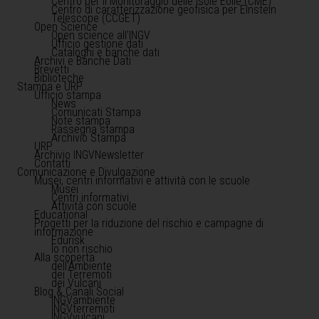
Centro per il Monitoraggio delle Isole Eolie (CME)
Centro di caratterizzazione geofisica per Einstein
Telescope (CCGET)
Open Science
Open science all'INGV
Ufficio gestione dati
Cataloghi e banche dati
Archivi e Banche Dati
Brevetti
Biblioteche
Stampa e URP
Ufficio stampa
News
Comunicati Stampa
Note stampa
Rassegna stampa
Archivio Stampa
URP
Archivio INGVNewsletter
Contatti
Comunicazione e Divulgazione
Musei, centri informativi e attività con le scuole
Musei
Centri informativi
Attività con scuole
Educational
Progetti per la riduzione del rischio e campagne di
informazione
Edurisk
Io non rischio
Alla scoperta
dell'Ambiente
dei Terremoti
dei Vulcani
Blog & Canali Social
INGVambiente
INGVterremoti
INGVvulcani