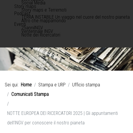
Social Media
Story maps
Story maps e Terremoti
Podcast
TERRA INSTABILE Un viaggio nel cuore del nostro pianeta
Altro che mappamondo
Eventi
25anniINGV
Ventennale INGV
Notte dei Ricercatori
Sei qui:
Home
Stampa e URP
Ufficio stampa
Comunicati Stampa
NOTTE EUROPEA DEI RICERCATORI 2025 | Gli appuntamenti
dell’INGV per conoscere il nostro pianeta