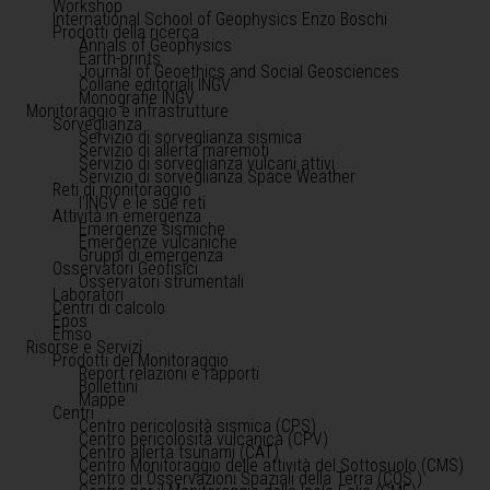
Workshop
International School of Geophysics Enzo Boschi
Prodotti della ricerca
Annals of Geophysics
Earth-prints
Journal of Geoethics and Social Geosciences
Collane editoriali INGV
Monografie INGV
Monitoraggio e infrastrutture
Sorveglianza
Servizio di sorveglianza sismica
Servizio di allerta maremoti
Servizio di sorveglianza vulcani attivi
Servizio di sorveglianza Space Weather
Reti di monitoraggio
l'INGV e le sue reti
Attività in emergenza
Emergenze sismiche
Emergenze vulcaniche
Gruppi di emergenza
Osservatori Geofisici
Osservatori strumentali
Laboratori
Centri di calcolo
Epos
Emso
Risorse e Servizi
Prodotti del Monitoraggio
Report relazioni e rapporti
Bollettini
Mappe
Centri
Centro pericolosità sismica (CPS)
Centro pericolosità vulcanica (CPV)
Centro allerta tsunami (CAT)
Centro Monitoraggio delle attività del Sottosuolo (CMS)
Centro di Osservazioni Spaziali della Terra (COS )