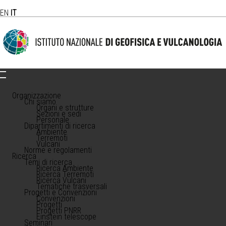
EN
IT
Organizzazione
Chi siamo
Organi e strutture
Sezioni e sedi
Personale
Dipartimenti di ricerca
Ambiente
Terremoti
Vulcani
Norme e regolamenti
Ricerca
Temi di ricerca
Ricerca Ambiente
Ricerca Terremoti
Ricerca Vulcani
Tematiche trasversali
Progetti e Convenzioni
Convenzioni
Progetti
Progetti PNRR
Einstein telescope
Seminari