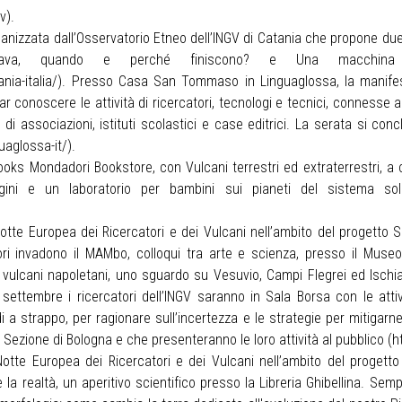
gv
).
anizzata dall’Osservatorio Etneo dell’INGV di Catania che propone due
di lava, quando e perché finiscono? e Una macchi
ia-italia/
). Presso Casa San Tommaso in Linguaglossa, la manifes
far conoscere le attività di ricercatori, tecnologi e tecnici, connesse 
di associazioni, istituti scolastici e case editrici. La serata si con
uaglossa-it/
).
oks Mondadori Bookstore, con Vulcani terrestri ed extraterrestri, a c
ini e un laboratorio per bambini sui pianeti del sistema solare
Notte Europea dei Ricercatori e dei Vulcani nell’ambito del progetto 
ri invadono il MAMbo, colloqui tra arte e scienza, presso il Museo
vulcani napoletani, uno sguardo su Vesuvio, Campi Flegrei ed Ischia, 
settembre i ricercatori dell’INGV saranno in Sala Borsa con le attiv
 a strappo, per ragionare sull’incertezza e le strategie per mitigarne 
Sezione di Bologna e che presenteranno le loro attività al pubblico (
h
otte Europea dei Ricercatori e dei Vulcani nell’ambito del progetto 
 la realtà, un aperitivo scientifico presso la Libreria Ghibellina. Sem