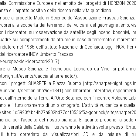
lla Commissione Europea nell'ambito dei progetti di HORIZON 2020, h
anza e l’impatto positivo della ricerca nella vita quotidiana.
erisce al progetto Made in Science dell’Associazione Frascati Scienza
ercorsi alla scoperta dei terremoti, dei vulcani, del geomagnetismo; vis
on i ricercatori sull’osservazione da satellite degli incendi boschivi, in
quadre sui comportamenti da attuare in caso di terremoto e maremoto. 
fondatore nel 1936 dell’Istituto Nazionale di Geofisica, oggi INGV. P
 dal ricercatore INGV Umberto Fracassi.
e-europea-dei-ricercatori-2017
)
re al Museo Scienza e Tecnologia Leonardo da Vinci si potranno re
onight.it/events/caccia-al-terremoto/
).
ri con i progetti SHARPER a Piazza Duomo (
http://sharper-night.lngs.in
w.univaq.it/section.php?id=1841
) con laboratori interattivi, esperiment
all’interno della Terra! All’Orto Botanico con l’incontro Volcano Lab.
no e il funzionamento di un sismografo. L’attività vulcanica e quell
://sites.1d5920f4b44b27a802bd77c4f0536f5a-gdprlock/site/sharper20
inergia per l'ascolto del nostro pianeta. E’ quanto propone la sede 
l’Università della Calabria, illustreranno le attività svolte presso l’Ent
e, il tutto corredato da visualizzazioni 3D e da misure di 