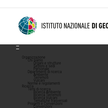
Organizzazione
Chi siamo
Organi e strutture
Sezioni e sedi
Personale
Dipartimenti di ricerca
Ambiente
Terremoti
Vulcani
Norme e regolamenti
Ricerca
Temi di ricerca
Ricerca Ambiente
Ricerca Terremoti
Ricerca Vulcani
Tematiche trasversali
Progetti e Convenzioni
Convenzioni