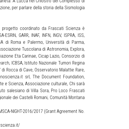
Pianeta. A Lucca nel Chiostro del Complesso di
zione, per parlare della storia della Sismologia
 progetto coordinato da Frascati Scienza è
A-ESRIN, GARR, INAF, INFN, INGV, ISPRA, ISS,
MSA di Roma e Palermo, Università di Parma,
 Associazione Tuscolana di Astronomia, Explora,
iazione Eta Carinae, Cicap Lazio, Consorzio di
earch, ICBSA, Istituto Nazionale Tumori Regina
 di Rocca di Cave, Osservatorio Malattie Rare,
noscienza.it srl, The Document Foundation,
rte e Scienza, Associazione culturale, Chi sarà
uto salesiano di Villa Sora, Pro Loco Frascati
Regionale dei Castelli Romani, Comunità Montana
all MSCA-NIGHT-2016/2017 (Grant Agreement No.
iscienza.it/