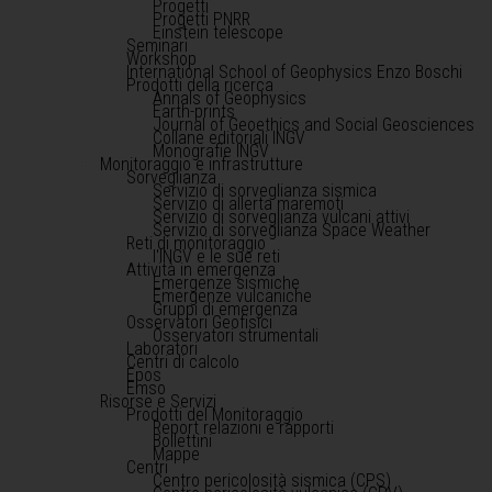
Progetti
Progetti PNRR
Einstein telescope
Seminari
Workshop
International School of Geophysics Enzo Boschi
Prodotti della ricerca
Annals of Geophysics
Earth-prints
Journal of Geoethics and Social Geosciences
Collane editoriali INGV
Monografie INGV
Monitoraggio e infrastrutture
Sorveglianza
Servizio di sorveglianza sismica
Servizio di allerta maremoti
Servizio di sorveglianza vulcani attivi
Servizio di sorveglianza Space Weather
Reti di monitoraggio
l'INGV e le sue reti
Attività in emergenza
Emergenze sismiche
Emergenze vulcaniche
Gruppi di emergenza
Osservatori Geofisici
Osservatori strumentali
Laboratori
Centri di calcolo
Epos
Emso
Risorse e Servizi
Prodotti del Monitoraggio
Report relazioni e rapporti
Bollettini
Mappe
Centri
Centro pericolosità sismica (CPS)