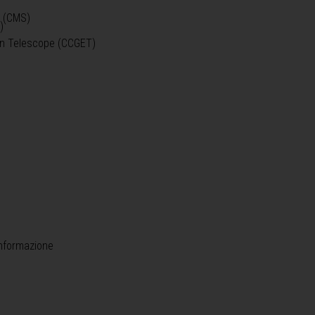
o (CMS)
)
)
ein Telescope (CCGET)
informazione