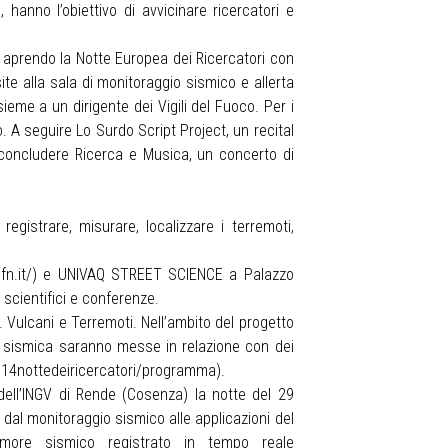
anno l’obiettivo di avvicinare ricercatori e
 aprendo la Notte Europea dei Ricercatori con
ite alla sala di monitoraggio sismico e allerta
sieme a un dirigente dei Vigili del Fuoco. Per i
A seguire Lo Surdo Script Project, un recital
er concludere Ricerca e Musica, un concerto di
gistrare, misurare, localizzare i terremoti,
fn.it/
) e UNIVAQ STREET SCIENCE a Palazzo
i scientifici e conferenze.
 Vulcani e Terremoti. Nell’ambito del progetto
a sismica saranno messe in relazione con dei
14nottedeiricercatori/programma
).
dell’INGV di Rende (Cosenza) la notte del 29
e: dal monitoraggio sismico alle applicazioni del
rumore sismico registrato in tempo reale