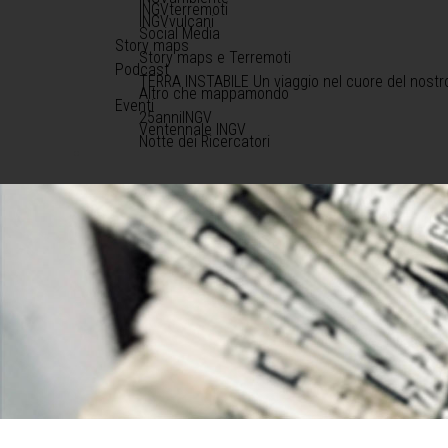
INGVterremoti
INGVvulcani
Social Media
Story maps
Story maps e Terremoti
Podcast
TERRA INSTABILE Un viaggio nel cuore del nostr
Altro che mappamondo
Eventi
25anniINGV
Ventennale INGV
Notte dei Ricercatori