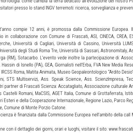
morfologia: come cambia la terra dedicato all'evoluzione del nostro 
sitatori presso lo stand INGV terremoti: ricerca, sorveglianza e preven
st’anno compie 12 anni, è promossa dalla Commissione Europea. Il
zio in collaborazione con Comune di Frascati, ASI, CINECA, CREA, ES
rche, Università di Cagliari, Università di Cassino, Università LU
Università degli Studi Roma Tre, Università di Sassari, Astronomitaly,
ga (RM), Sotacarbo. L’evento vede inoltre la partecipazione di: Assoc
Hassin di Isnello (PA), GEA, Giornalisti nell’Erba, FVA New Media Res
- IRCSS Roma, Matita Animata, Museo Geopaleontologico “Ardito Desio”
ni, STS Multiservizi, Ass. Speak Science, Ass. ScienzImpresa, Tec
tri partner di Frascati Scienza: Accatagliato, Associazione culturale A
 Castelli Romani, MaCSIS, AGET Italia, Comune di Grottaferrata, Istit
fari Esteri e della Cooperazione Internazionale, Regione Lazio, Parco 
ale, Comune di Monte Porzio Catone.
 Scienza è finanziata dalla Commissione Europea nell’ambito della c
on il dettaglio dei giorni, orari e luoghi, visitare il sito: www.frascat