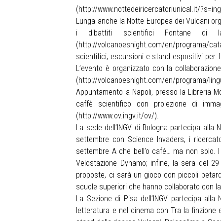
(
http://www.nottedeiricercatoriunical.it/?s=in
Lunga anche la Notte Europea dei Vulcani org
i dibattiti scientifici Fontane 
(
http://volcanoesnight.com/en/programa/catan
scientifici, escursioni e stand espositivi per 
L’evento è organizzato con la collaborazione 
(
http://volcanoesnight.com/en/programa/ling
Appuntamento a Napoli, presso la Libreria Mo
caffè scientifico con proiezione di immag
(
http://www.ov.ingv.it/ov/
).
La sede dell’INGV di Bologna partecipa alla 
settembre con Science Invaders, i ricercato
settembre A che bell’o café… ma non solo. I 
Velostazione Dynamo; infine, la sera del 29 
proposte, ci sarà un gioco con piccoli petardi
scuole superiori che hanno collaborato con la 
La Sezione di Pisa dell’INGV partecipa alla N
letteratura e nel cinema con Tra la finzione e