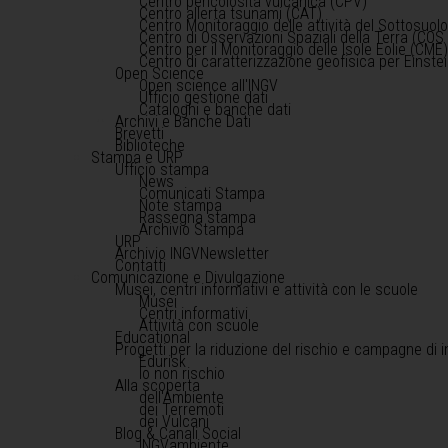
Centro pericolosità vulcanica (CPV)
Centro allerta tsunami (CAT)
Centro Monitoraggio delle attività del Sottosuol
Centro di Osservazioni Spaziali della Terra (COS 
Centro per il Monitoraggio delle Isole Eolie (CME
Centro di caratterizzazione geofisica per Einst
Open Science
Open science all'INGV
Ufficio gestione dati
Cataloghi e banche dati
Archivi e Banche Dati
Brevetti
Biblioteche
Stampa e URP
Ufficio stampa
News
Comunicati Stampa
Note stampa
Rassegna stampa
Archivio Stampa
URP
Archivio INGVNewsletter
Contatti
Comunicazione e Divulgazione
Musei, centri informativi e attività con le scuole
Musei
Centri informativi
Attività con scuole
Educational
Progetti per la riduzione del rischio e campagne di 
Edurisk
Io non rischio
Alla scoperta
dell'Ambiente
dei Terremoti
dei Vulcani
Blog & Canali Social
INGVambiente