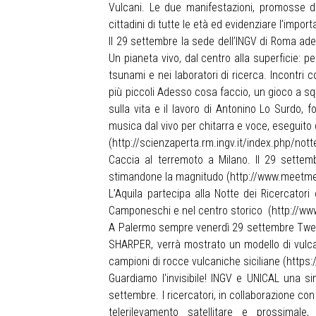
Vulcani. Le due manifestazioni, promosse da
cittadini di tutte le età ed evidenziare l’import
Il 29 settembre la sede dell’INGV di Roma ad
Un pianeta vivo, dal centro alla superficie: p
tsunami e nei laboratori di ricerca. Incontri c
più piccoli Adesso cosa faccio, un gioco a s
sulla vita e il lavoro di Antonino Lo Surdo, 
musica dal vivo per chitarra e voce, eseguito
(
http://scienzaperta.rm.ingv.it/index.php/nott
Caccia al terremoto a Milano. Il 29 settemb
stimandone la magnitudo (
http://www.meetmet
L’Aquila partecipa alla Notte dei Ricercato
Camponeschi e nel centro storico (
http://ww
A Palermo sempre venerdì 29 settembre Tweet d
SHARPER, verrà mostrato un modello di vulca
campioni di rocce vulcaniche siciliane (
https
Guardiamo l'invisibile! INGV e UNICAL una s
settembre. I ricercatori, in collaborazione con 
telerilevamento satellitare e prossimal