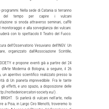
 programmi. Nella sede di Catania si terranno
na del tempo per capire i vulcani
tazione si snoda attraverso seminari, caffè
al monitoraggio e alla sorveglianza dei vulcani.
cluderà con lo spettacolo Il Teatro del Fuoco.
ura dell’Osservatorio Vesuviano dell’INGV. Un
, organizzato dall’Associazione Scintille,
SOCIETY e propone eventi già a partire del 24
 d’Arte Moderna di Bologna; a seguire, il 26
un aperitivo scientifico realizzato presso la
ità di Un pianeta imprevedibile. Fra le tante
gli effetti, e uno spazio, a disposizione delle
ttp://nottedeiricercatori-society.eu/
) .
BRIGHT. Si parlerà di vulcani nell’arte, nella
pre a Pisa, in Largo Ciro Menotti, troveremo lo