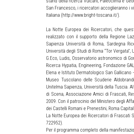
stand della ricerca Vulcani, Paleoclima e Geo
San Francesco, i ricercatori accoglieranno i vi
Italiana (
http://www.bright-toscana.it/
).
La Notte Europea dei Ricercatori, che que
realizzato con il supporto della Regione La
Sapienza Università di Roma, Sardegna Rice
Università degli Studi di Roma “Tor Vergata”, 
G.Eco, Ludis, Osservatorio astronomico di Gor
Ricerca Hypatia, Engineering, Fondazione GAL 
Elena e Istituto Dermatologico San Gallicano 
Museo Tuscolano delle Scuderie Aldobrandi
Unitelma Sapienza, Università della Tuscia. Al
di Scena, Associazione Amici di Frascati, Res
2009. Con il patrocinio del Ministero degli Af
dei Castelli Romani e Prenestini, Roma Capit
La Notte Europea dei Ricercatori di Frascati
722952).
Per il programma completo della manifestazione c