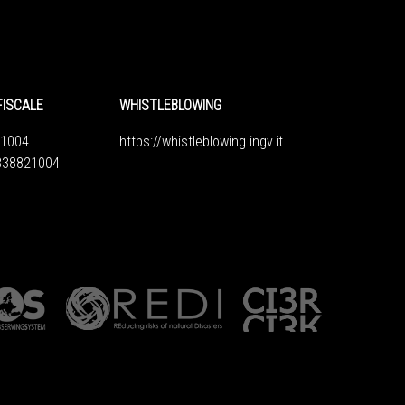
FISCALE
WHISTLEBLOWING
1004
https://whistleblowing.ingv.
it
6838821004