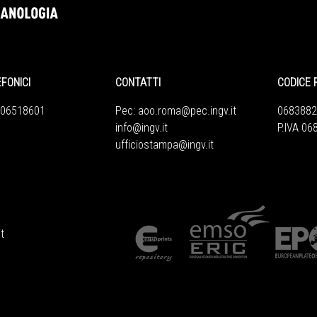
EFONICI
CONTATTI
CODICE 
 06518601
Pec:
aoo.roma@pec.ingv.it
0683882
info@ingv.it
P.IVA 0
ufficiostampa@ingv.it
t