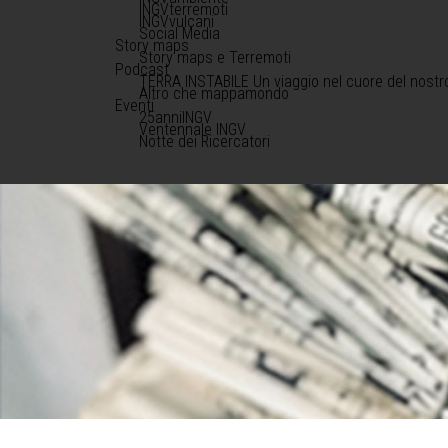
INGVterremoti
INGVvulcani
Social Media
Story maps
Story maps e Terremoti
Podcast
TERRA INSTABILE Un viaggio nel cuore del nostr
Altro che mappamondo
Eventi
25anniINGV
Ventennale INGV
Notte dei Ricercatori