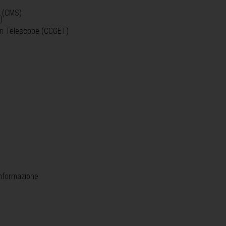
o (CMS)
)
)
ein Telescope (CCGET)
informazione