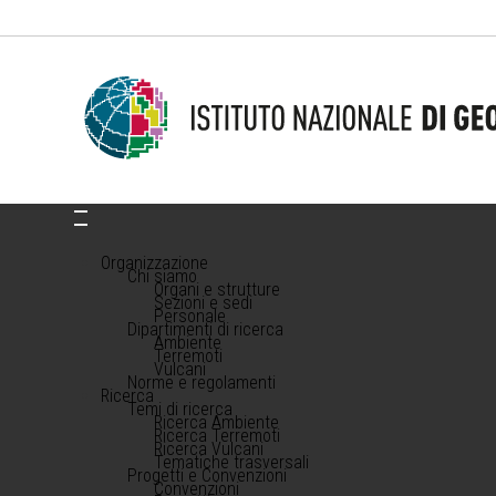
Organizzazione
Chi siamo
Organi e strutture
Sezioni e sedi
Personale
Dipartimenti di ricerca
Ambiente
Terremoti
Vulcani
Norme e regolamenti
Ricerca
Temi di ricerca
Ricerca Ambiente
Ricerca Terremoti
Ricerca Vulcani
Tematiche trasversali
Progetti e Convenzioni
Convenzioni