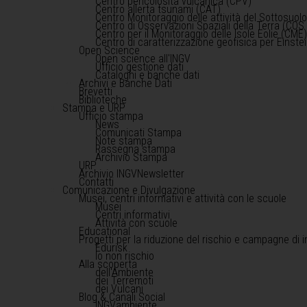
Centro pericolosità vulcanica (CPV)
Centro allerta tsunami (CAT)
Centro Monitoraggio delle attività del Sottosuol
Centro di Osservazioni Spaziali della Terra (COS 
Centro per il Monitoraggio delle Isole Eolie (CME
Centro di caratterizzazione geofisica per Einst
Open Science
Open science all'INGV
Ufficio gestione dati
Cataloghi e banche dati
Archivi e Banche Dati
Brevetti
Biblioteche
Stampa e URP
Ufficio stampa
News
Comunicati Stampa
Note stampa
Rassegna stampa
Archivio Stampa
URP
Archivio INGVNewsletter
Contatti
Comunicazione e Divulgazione
Musei, centri informativi e attività con le scuole
Musei
Centri informativi
Attività con scuole
Educational
Progetti per la riduzione del rischio e campagne di 
Edurisk
Io non rischio
Alla scoperta
dell'Ambiente
dei Terremoti
dei Vulcani
Blog & Canali Social
INGVambiente