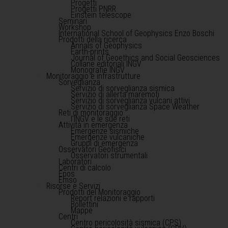
Progetti
Progetti PNRR
Einstein telescope
Seminari
Workshop
International School of Geophysics Enzo Boschi
Prodotti della ricerca
Annals of Geophysics
Earth-prints
Journal of Geoethics and Social Geosciences
Collane editoriali INGV
Monografie INGV
Monitoraggio e infrastrutture
Sorveglianza
Servizio di sorveglianza sismica
Servizio di allerta maremoti
Servizio di sorveglianza vulcani attivi
Servizio di sorveglianza Space Weather
Reti di monitoraggio
l'INGV e le sue reti
Attività in emergenza
Emergenze sismiche
Emergenze vulcaniche
Gruppi di emergenza
Osservatori Geofisici
Osservatori strumentali
Laboratori
Centri di calcolo
Epos
Emso
Risorse e Servizi
Prodotti del Monitoraggio
Report relazioni e rapporti
Bollettini
Mappe
Centri
Centro pericolosità sismica (CPS)