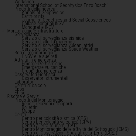
Workshop
International School of Geophysics Enzo Boschi
Prodotti della ricerca
Annals of Geophysics
Earth-prints
Journal of Geoethics and Social Geosciences
Collane editoriali INGV
Monografie INGV
Monitoraggio e infrastrutture
Sorveglianza
Servizio di sorveglianza sismica
Servizio di allerta maremoti
Servizio di sorveglianza vulcani attivi
Servizio di sorveglianza Space Weather
Reti di monitoraggio
l'INGV e le sue reti
Attività in emergenza
Emergenze sismiche
Emergenze vulcaniche
Gruppi di emergenza
Osservatori Geofisici
Osservatori strumentali
Laboratori
Centri di calcolo
Epos
Emso
Risorse e Servizi
Prodotti del Monitoraggio
Report relazioni e rapporti
Bollettini
Mappe
Centri
Centro pericolosità sismica (CPS)
Centro pericolosità vulcanica (CPV)
Centro allerta tsunami (CAT)
Centro Monitoraggio delle attività del Sottosuolo (CMS)
Centro di Osservazioni Spaziali della Terra (COS )