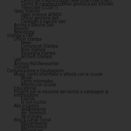
Centro per il Monitoraggio delle Isole Eolie (CME)
Centro di caratterizzazione geofisica per Einstein
Telescope (CCGET)
Open Science
Open science all'INGV
Ufficio gestione dati
Cataloghi e banche dati
Archivi e Banche Dati
Brevetti
Biblioteche
Stampa e URP
Ufficio stampa
News
Comunicati Stampa
Note stampa
Rassegna stampa
Archivio Stampa
URP
Archivio INGVNewsletter
Contatti
Comunicazione e Divulgazione
Musei, centri informativi e attività con le scuole
Musei
Centri informativi
Attività con scuole
Educational
Progetti per la riduzione del rischio e campagne di
informazione
Edurisk
Io non rischio
Alla scoperta
dell'Ambiente
dei Terremoti
dei Vulcani
Blog & Canali Social
INGVambiente
INGVterremoti
INGVvulcani