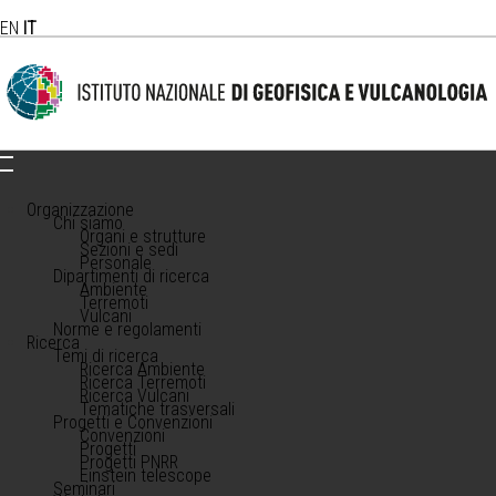
EN
IT
Organizzazione
Chi siamo
Organi e strutture
Sezioni e sedi
Personale
Dipartimenti di ricerca
Ambiente
Terremoti
Vulcani
Norme e regolamenti
Ricerca
Temi di ricerca
Ricerca Ambiente
Ricerca Terremoti
Ricerca Vulcani
Tematiche trasversali
Progetti e Convenzioni
Convenzioni
Progetti
Progetti PNRR
Einstein telescope
Seminari