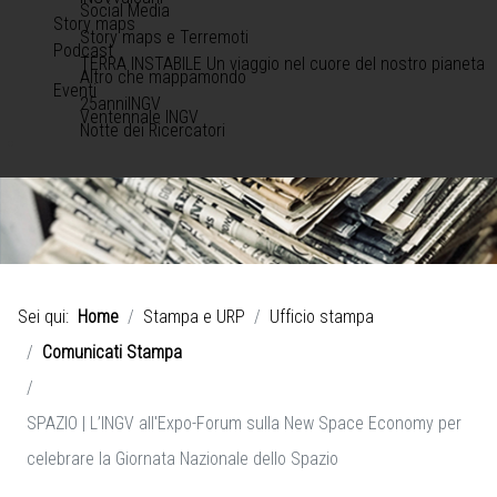
Social Media
Story maps
Story maps e Terremoti
Podcast
TERRA INSTABILE Un viaggio nel cuore del nostro pianeta
Altro che mappamondo
Eventi
25anniINGV
Ventennale INGV
Notte dei Ricercatori
Sei qui:
Home
Stampa e URP
Ufficio stampa
Comunicati Stampa
SPAZIO | L’INGV all'Expo-Forum sulla New Space Economy per
celebrare la Giornata Nazionale dello Spazio