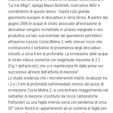
“La Val d’Agri”, spiega Mauro Buttinelli, ricercatore INGV e
coordinatore di questo lavoro, “ospita il più grande
giacimento europeo di idrocarburi in terra ferma. A partire dal
giugno 2006 le acque di strato associate all’estrazione di
idrocarburi vengono re-iniettate in un’area marginale e non
produttiva sul lato sud-orientale del giacimento petrolifero
attraverso il pozzo Costa Molina 2, nello stesse rocce che
costituiscono il serbatoio di provenienza degli idrocarburi
estratti, a circa 4 km di profondità. La re-iniezione delle acque
di strato induce sismicità con magnitudo massima di 2.2
(Fig.1 dell’articolo), che si è manifestata fin dalle prime ore
successive all'inizio dell'attività di iniezione”.
Lo studio evidenzia che i microterremoti indotti, localizzati tra
i 2 e i 5 km di profondità nell’immediato intorno del pozzo di
re-iniezione Costa Molina 2, si concentrano maggiormente nel
serbatoio di iniezione (costituito da rocce carbonatiche
fratturate) su una faglia inversa cieca con pendenza di circa
50° verso Nord-Est, appartenente ad un sistema di faglie pre-