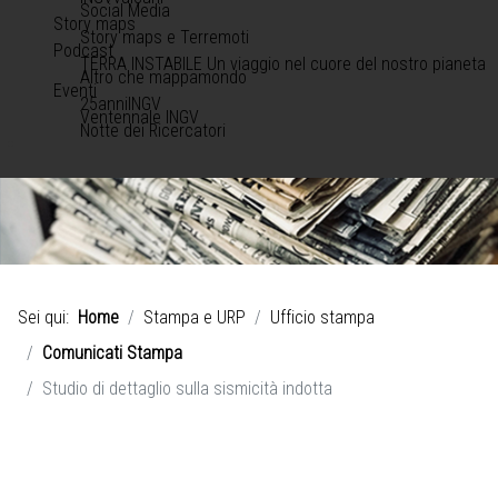
Social Media
Story maps
Story maps e Terremoti
Podcast
TERRA INSTABILE Un viaggio nel cuore del nostro pianeta
Altro che mappamondo
Eventi
25anniINGV
Ventennale INGV
Notte dei Ricercatori
Sei qui:
Home
Stampa e URP
Ufficio stampa
Comunicati Stampa
Studio di dettaglio sulla sismicità indotta