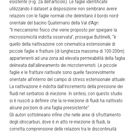
esistente (Fig. 2a dell’articolo). Le faglie identificate
utilizzando il dataset a disposizione non sembrano avere
relazioni con le faglie normali che delimitano il bordo nord-
orientale del bacino Quaternario della Val d’Agri.
“Il meccanismo fisico che viene proposto per spiegare la
microsismicità indotta osservata”, prosegue Buttinelli, “è
quello della riattivazione con cinematica estensionale di
piccole faglie e fratture (di lunghezza massima di 100-200m)
appartenenti ad una zona ad elevata permeabilità della faglia
delineata dall’allineamento dei microterremoti. Le piccole
faglie e le fratture riattivate sono quelle favorevolmente
orientate all'interno del campo di stress estensionale attuale.
La riattivazione è indotta dall'incremento della pressione dei
fluidi nel serbatoio di iniezione. In sintesi, con questo studio
si è riusciti a definire che la re-iniezione di fluidi ha riattivato
alcune porzioni di una faglia preesistente”.
Gli autori sottolineano infine che nelle aree di sfruttamento
degli idrocarburi, dove è in atto re-iniezione di fluidi, la
corretta comprensione delle relazioni tra le discontinuità