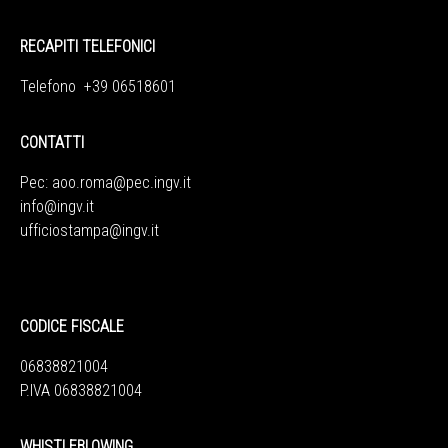
RECAPITI TELEFONICI
Telefono +39 06518601
CONTATTI
Pec:
aoo.roma@pec.ingv.it
info@ingv.it
ufficiostampa@ingv.it
CODICE FISCALE
06838821004
P.IVA 06838821004
WHISTLEBLOWING