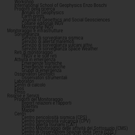
Workshop
International School of Geophysics Enzo Boschi
Prodotti della ricerca
Annals of Geophysics
Earth-prints
Journal of Geoethics and Social Geosciences
Collane editoriali INGV
Monografie INGV
Monitoraggio e infrastrutture
Sorveglianza
Servizio di sorveglianza sismica
Servizio di allerta maremoti
Servizio di sorveglianza vulcani attivi
Servizio di sorveglianza Space Weather
Reti di monitoraggio
l'INGV e le sue reti
Attività in emergenza
Emergenze sismiche
Emergenze vulcaniche
Gruppi di emergenza
Osservatori Geofisici
Osservatori strumentali
Laboratori
Centri di calcolo
Epos
Emso
Risorse e Servizi
Prodotti del Monitoraggio
Report relazioni e rapporti
Bollettini
Mappe
Centri
Centro pericolosità sismica (CPS)
Centro pericolosità vulcanica (CPV)
Centro allerta tsunami (CAT)
Centro Monitoraggio delle attività del Sottosuolo (CMS)
Centro di Osservazioni Spaziali della Terra (COS )