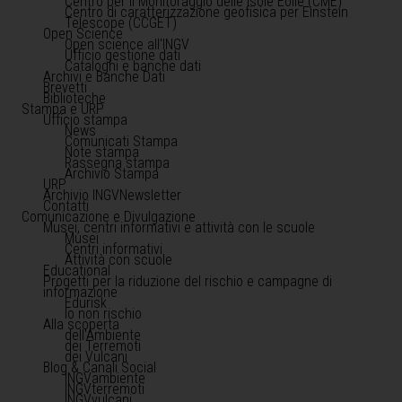
Centro per il Monitoraggio delle Isole Eolie (CME)
Centro di caratterizzazione geofisica per Einstein
Telescope (CCGET)
Open Science
Open science all'INGV
Ufficio gestione dati
Cataloghi e banche dati
Archivi e Banche Dati
Brevetti
Biblioteche
Stampa e URP
Ufficio stampa
News
Comunicati Stampa
Note stampa
Rassegna stampa
Archivio Stampa
URP
Archivio INGVNewsletter
Contatti
Comunicazione e Divulgazione
Musei, centri informativi e attività con le scuole
Musei
Centri informativi
Attività con scuole
Educational
Progetti per la riduzione del rischio e campagne di
informazione
Edurisk
Io non rischio
Alla scoperta
dell'Ambiente
dei Terremoti
dei Vulcani
Blog & Canali Social
INGVambiente
INGVterremoti
INGVvulcani