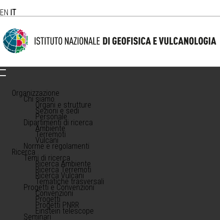
EN
IT
Organizzazione
Chi siamo
Organi e strutture
Sezioni e sedi
Personale
Dipartimenti di ricerca
Ambiente
Terremoti
Vulcani
Norme e regolamenti
Ricerca
Temi di ricerca
Ricerca Ambiente
Ricerca Terremoti
Ricerca Vulcani
Tematiche trasversali
Progetti e Convenzioni
Convenzioni
Progetti
Progetti PNRR
Einstein telescope
Seminari