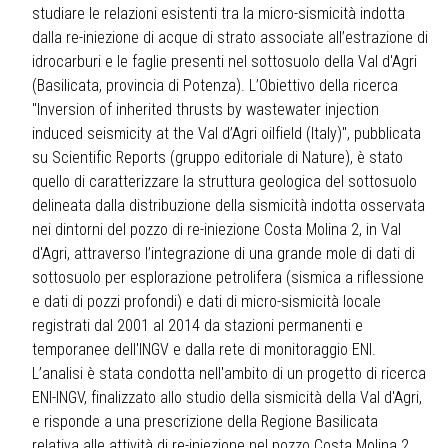
studiare le relazioni esistenti tra la micro-sismicità indotta
dalla re-iniezione di acque di strato associate all’estrazione di
idrocarburi e le faglie presenti nel sottosuolo della Val d'Agri
(Basilicata, provincia di Potenza). L’Obiettivo della ricerca
"Inversion of inherited thrusts by wastewater injection
induced seismicity at the Val d’Agri oilfield (Italy)", pubblicata
su Scientific Reports (gruppo editoriale di Nature), è stato
quello di caratterizzare la struttura geologica del sottosuolo
delineata dalla distribuzione della sismicità indotta osservata
nei dintorni del pozzo di re-iniezione Costa Molina 2, in Val
d'Agri, attraverso l’integrazione di una grande mole di dati di
sottosuolo per esplorazione petrolifera (sismica a riflessione
e dati di pozzi profondi) e dati di micro-sismicità locale
registrati dal 2001 al 2014 da stazioni permanenti e
temporanee dell'INGV e dalla rete di monitoraggio ENI.
L’analisi è stata condotta nell'ambito di un progetto di ricerca
ENI-INGV, finalizzato allo studio della sismicità della Val d'Agri,
e risponde a una prescrizione della Regione Basilicata
relativa alle attività di re-iniezione nel pozzo Costa Molina 2.