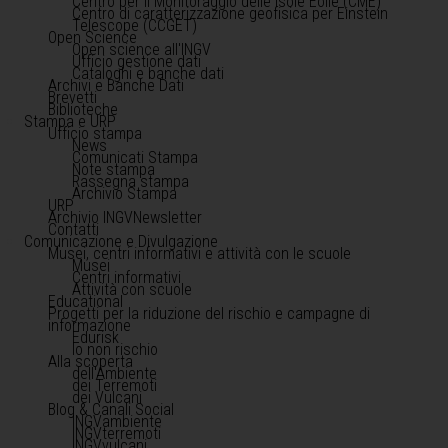
Centro per il Monitoraggio delle Isole Eolie (CME)
Centro di caratterizzazione geofisica per Einstein
Telescope (CCGET)
Open Science
Open science all'INGV
Ufficio gestione dati
Cataloghi e banche dati
Archivi e Banche Dati
Brevetti
Biblioteche
Stampa e URP
Ufficio stampa
News
Comunicati Stampa
Note stampa
Rassegna stampa
Archivio Stampa
URP
Archivio INGVNewsletter
Contatti
Comunicazione e Divulgazione
Musei, centri informativi e attività con le scuole
Musei
Centri informativi
Attività con scuole
Educational
Progetti per la riduzione del rischio e campagne di
informazione
Edurisk
Io non rischio
Alla scoperta
dell'Ambiente
dei Terremoti
dei Vulcani
Blog & Canali Social
INGVambiente
INGVterremoti
INGVvulcani