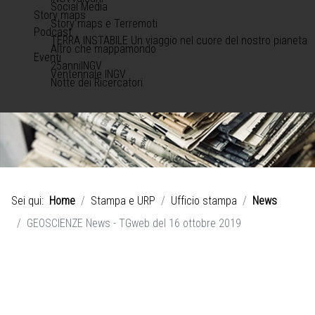
Social Media
Story maps
Story maps e Terremoti
Podcast
TERRA INSTABILE Un viaggio nel cuore del nostro pianeta
Altro che mappamondo
Eventi
25anniINGV
Ventennale INGV
Notte dei Ricercatori
Sei qui:
Home
Stampa e URP
Ufficio stampa
News
GEOSCIENZE News - TGweb del 16 ottobre 2019