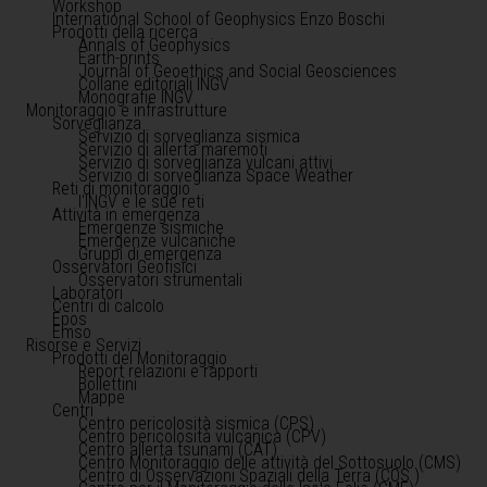
Workshop
International School of Geophysics Enzo Boschi
Prodotti della ricerca
Annals of Geophysics
Earth-prints
Journal of Geoethics and Social Geosciences
Collane editoriali INGV
Monografie INGV
Monitoraggio e infrastrutture
Sorveglianza
Servizio di sorveglianza sismica
Servizio di allerta maremoti
Servizio di sorveglianza vulcani attivi
Servizio di sorveglianza Space Weather
Reti di monitoraggio
l'INGV e le sue reti
Attività in emergenza
Emergenze sismiche
Emergenze vulcaniche
Gruppi di emergenza
Osservatori Geofisici
Osservatori strumentali
Laboratori
Centri di calcolo
Epos
Emso
Risorse e Servizi
Prodotti del Monitoraggio
Report relazioni e rapporti
Bollettini
Mappe
Centri
Centro pericolosità sismica (CPS)
Centro pericolosità vulcanica (CPV)
Centro allerta tsunami (CAT)
Centro Monitoraggio delle attività del Sottosuolo (CMS)
Centro di Osservazioni Spaziali della Terra (COS )