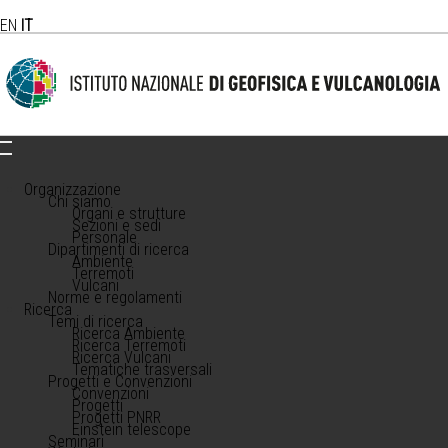
EN
IT
Organizzazione
Chi siamo
Organi e strutture
Sezioni e sedi
Personale
Dipartimenti di ricerca
Ambiente
Terremoti
Vulcani
Norme e regolamenti
Ricerca
Temi di ricerca
Ricerca Ambiente
Ricerca Terremoti
Ricerca Vulcani
Tematiche trasversali
Progetti e Convenzioni
Convenzioni
Progetti
Progetti PNRR
Einstein telescope
Seminari