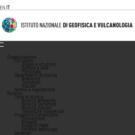
EN
IT
Organizzazione
Chi siamo
Organi e strutture
Sezioni e sedi
Personale
Dipartimenti di ricerca
Ambiente
Terremoti
Vulcani
Norme e regolamenti
Ricerca
Temi di ricerca
Ricerca Ambiente
Ricerca Terremoti
Ricerca Vulcani
Tematiche trasversali
Progetti e Convenzioni
Convenzioni
Progetti
Progetti PNRR
Einstein telescope
Seminari