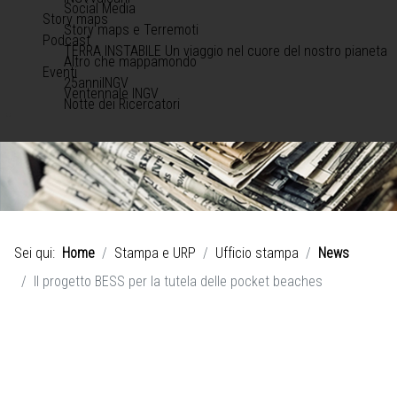
Social Media
Story maps
Story maps e Terremoti
Podcast
TERRA INSTABILE Un viaggio nel cuore del nostro pianeta
Altro che mappamondo
Eventi
25anniINGV
Ventennale INGV
Notte dei Ricercatori
Sei qui:
Home
Stampa e URP
Ufficio stampa
News
Il progetto BESS per la tutela delle pocket beaches