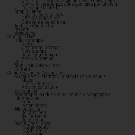
Centro per il Monitoraggio delle Isole Eolie (CME)
Centro di caratterizzazione geofisica per Einstein
Telescope (CCGET)
Open Science
Open science all'INGV
Ufficio gestione dati
Cataloghi e banche dati
Archivi e Banche Dati
Brevetti
Biblioteche
Stampa e URP
Ufficio stampa
News
Comunicati Stampa
Note stampa
Rassegna stampa
Archivio Stampa
URP
Archivio INGVNewsletter
Contatti
Comunicazione e Divulgazione
Musei, centri informativi e attività con le scuole
Musei
Centri informativi
Attività con scuole
Educational
Progetti per la riduzione del rischio e campagne di
informazione
Edurisk
Io non rischio
Alla scoperta
dell'Ambiente
dei Terremoti
dei Vulcani
Blog & Canali Social
INGVambiente
INGVterremoti
INGVvulcani