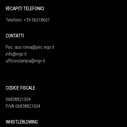
RECAPITI TELEFONICI
Telefono +39 06518601
CONTATTI
Pec:
aoo.roma@pec.ingv.it
info@ingv.it
ufficiostampa@ingv.it
CODICE FISCALE
06838821004
P.IVA 06838821004
WHISTLEBLOWING