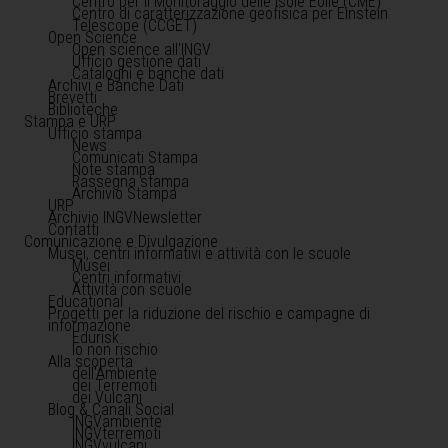
Centro per il Monitoraggio delle Isole Eolie (CME)
Centro di caratterizzazione geofisica per Einstein
Telescope (CCGET)
Open Science
Open science all'INGV
Ufficio gestione dati
Cataloghi e banche dati
Archivi e Banche Dati
Brevetti
Biblioteche
Stampa e URP
Ufficio stampa
News
Comunicati Stampa
Note stampa
Rassegna stampa
Archivio Stampa
URP
Archivio INGVNewsletter
Contatti
Comunicazione e Divulgazione
Musei, centri informativi e attività con le scuole
Musei
Centri informativi
Attività con scuole
Educational
Progetti per la riduzione del rischio e campagne di
informazione
Edurisk
Io non rischio
Alla scoperta
dell'Ambiente
dei Terremoti
dei Vulcani
Blog & Canali Social
INGVambiente
INGVterremoti
INGVvulcani