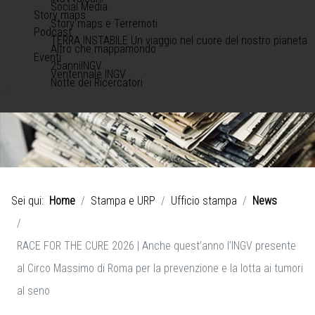
Social Media
Story maps
Story maps e Terremoti
Podcast
TERRA INSTABILE Un viaggio nel cuore del nostro pianeta
Altro che mappamondo
Eventi
25anniINGV
Ventennale INGV
Notte dei Ricercatori
Sei qui:
Home
Stampa e URP
Ufficio stampa
News
RACE FOR THE CURE 2026 | Anche quest’anno l’INGV presente
al Circo Massimo di Roma per la prevenzione e la lotta ai tumori
al seno