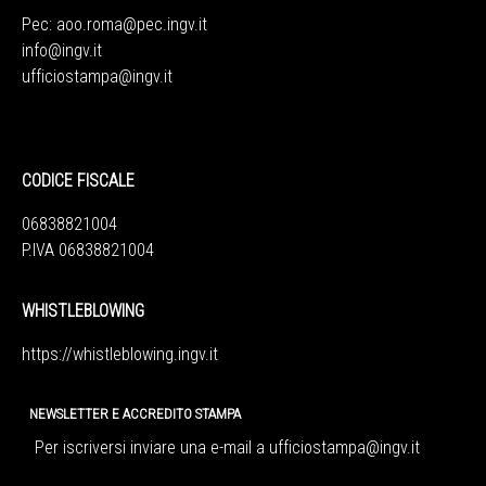
Pec:
aoo.roma@pec.ingv.it
info@ingv.it
ufficiostampa@ingv.it
CODICE FISCALE
06838821004
P.IVA 06838821004
WHISTLEBLOWING
https://whistleblowing.ingv.
it
NEWSLETTER E ACCREDITO STAMPA
Per iscriversi inviare una e-mail a
ufficiostampa@ingv.it