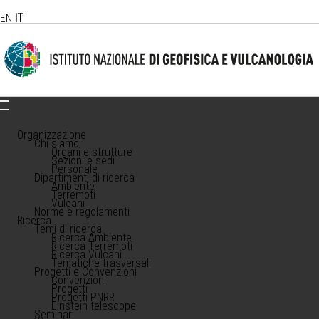
EN
IT
Organizzazione
Chi siamo
Organi e strutture
Sezioni e sedi
Personale
Dipartimenti di ricerca
Ambiente
Terremoti
Vulcani
Norme e regolamenti
Ricerca
Temi di ricerca
Ricerca Ambiente
Ricerca Terremoti
Ricerca Vulcani
Tematiche trasversali
Progetti e Convenzioni
Convenzioni
Progetti
Progetti PNRR
Einstein telescope
Seminari