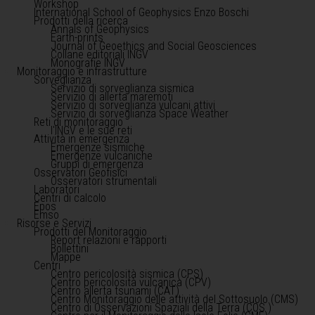
Workshop
International School of Geophysics Enzo Boschi
Prodotti della ricerca
Annals of Geophysics
Earth-prints
Journal of Geoethics and Social Geosciences
Collane editoriali INGV
Monografie INGV
Monitoraggio e infrastrutture
Sorveglianza
Servizio di sorveglianza sismica
Servizio di allerta maremoti
Servizio di sorveglianza vulcani attivi
Servizio di sorveglianza Space Weather
Reti di monitoraggio
l'INGV e le sue reti
Attività in emergenza
Emergenze sismiche
Emergenze vulcaniche
Gruppi di emergenza
Osservatori Geofisici
Osservatori strumentali
Laboratori
Centri di calcolo
Epos
Emso
Risorse e Servizi
Prodotti del Monitoraggio
Report relazioni e rapporti
Bollettini
Mappe
Centri
Centro pericolosità sismica (CPS)
Centro pericolosità vulcanica (CPV)
Centro allerta tsunami (CAT)
Centro Monitoraggio delle attività del Sottosuolo (CMS)
Centro di Osservazioni Spaziali della Terra (COS )