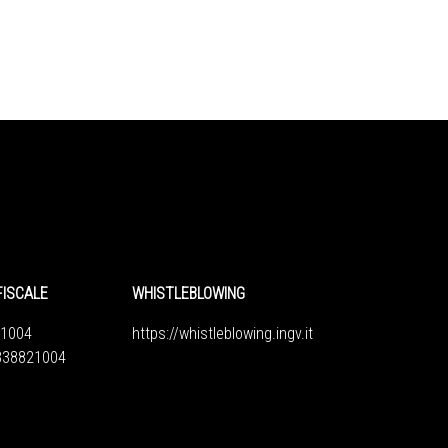
FISCALE
WHISTLEBLOWING
1004
https://whistleblowing.ingv.
it
6838821004