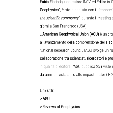
Fabio Florindo
, ricercatore INGV ed Editor in 
Geophysics"
, è stato onorato con il riconos
the scientific community”
, durante il meeting 
giorni a San Francisco (USA).
L'
American Geophysical Union (AGU)
è un'org
all'avanzamento della comprensione delle sci
National Research Council, l'AGU svolge un 
collaborazione tra scienziati, ricercatori e pr
In qualità di editore, l'AGU pubblica 25 rivist
da anni la rivista a più alto impact factor (
Link utili:
>
AGU
>
Reviews of Geophysics