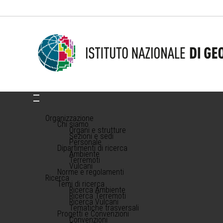
Organizzazione
Chi siamo
Organi e strutture
Sezioni e sedi
Personale
Dipartimenti di ricerca
Ambiente
Terremoti
Vulcani
Norme e regolamenti
Ricerca
Temi di ricerca
Ricerca Ambiente
Ricerca Terremoti
Ricerca Vulcani
Tematiche trasversali
Progetti e Convenzioni
Convenzioni