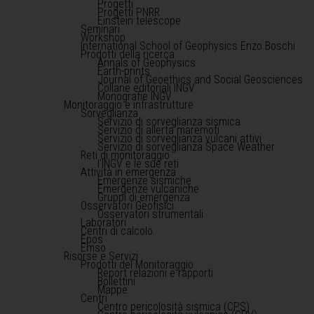
Progetti
Progetti PNRR
Einstein telescope
Seminari
Workshop
International School of Geophysics Enzo Boschi
Prodotti della ricerca
Annals of Geophysics
Earth-prints
Journal of Geoethics and Social Geosciences
Collane editoriali INGV
Monografie INGV
Monitoraggio e infrastrutture
Sorveglianza
Servizio di sorveglianza sismica
Servizio di allerta maremoti
Servizio di sorveglianza vulcani attivi
Servizio di sorveglianza Space Weather
Reti di monitoraggio
l'INGV e le sue reti
Attività in emergenza
Emergenze sismiche
Emergenze vulcaniche
Gruppi di emergenza
Osservatori Geofisici
Osservatori strumentali
Laboratori
Centri di calcolo
Epos
Emso
Risorse e Servizi
Prodotti del Monitoraggio
Report relazioni e rapporti
Bollettini
Mappe
Centri
Centro pericolosità sismica (CPS)