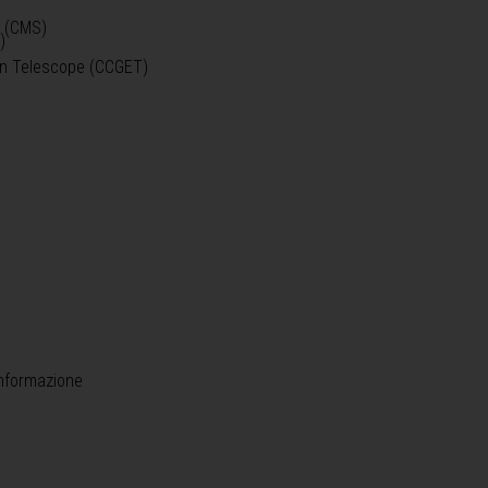
o (CMS)
)
)
ein Telescope (CCGET)
informazione