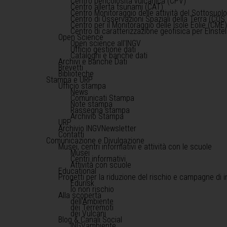
Centro pericolosità vulcanica (CPV)
Centro allerta tsunami (CAT)
Centro Monitoraggio delle attività del Sottosuol
Centro di Osservazioni Spaziali della Terra (COS 
Centro per il Monitoraggio delle Isole Eolie (CME
Centro di caratterizzazione geofisica per Einst
Open Science
Open science all'INGV
Ufficio gestione dati
Cataloghi e banche dati
Archivi e Banche Dati
Brevetti
Biblioteche
Stampa e URP
Ufficio stampa
News
Comunicati Stampa
Note stampa
Rassegna stampa
Archivio Stampa
URP
Archivio INGVNewsletter
Contatti
Comunicazione e Divulgazione
Musei, centri informativi e attività con le scuole
Musei
Centri informativi
Attività con scuole
Educational
Progetti per la riduzione del rischio e campagne di 
Edurisk
Io non rischio
Alla scoperta
dell'Ambiente
dei Terremoti
dei Vulcani
Blog & Canali Social
INGVambiente