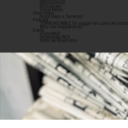
INGVterremoti
INGVvulcani
Social Media
Story maps
Story maps e Terremoti
Podcast
TERRA INSTABILE Un viaggio nel cuore del nostr
Altro che mappamondo
Eventi
25anniINGV
Ventennale INGV
Notte dei Ricercatori