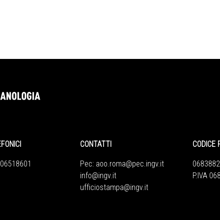
EFONICI
CONTATTI
CODICE 
 06518601
Pec:
aoo.roma@pec.ingv.it
0683882
info@ingv.it
P.IVA 0
ufficiostampa@ingv.it