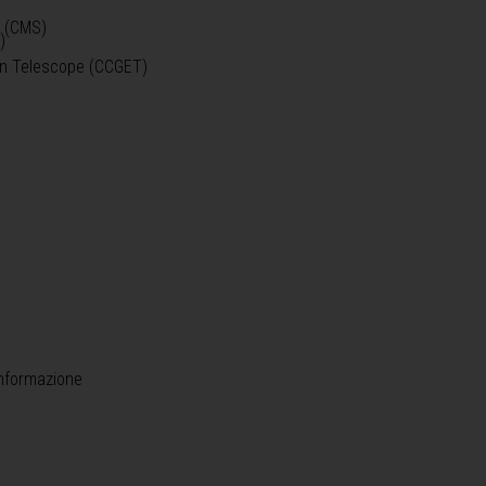
o (CMS)
)
)
ein Telescope (CCGET)
informazione