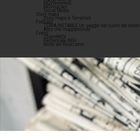
INGVterremoti
INGVvulcani
Social Media
Story maps
Story maps e Terremoti
Podcast
TERRA INSTABILE Un viaggio nel cuore del nostr
Altro che mappamondo
Eventi
25anniINGV
Ventennale INGV
Notte dei Ricercatori