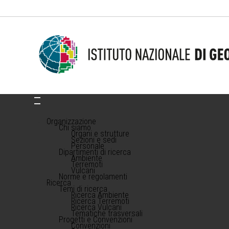
Organizzazione
Chi siamo
Organi e strutture
Sezioni e sedi
Personale
Dipartimenti di ricerca
Ambiente
Terremoti
Vulcani
Norme e regolamenti
Ricerca
Temi di ricerca
Ricerca Ambiente
Ricerca Terremoti
Ricerca Vulcani
Tematiche trasversali
Progetti e Convenzioni
Convenzioni