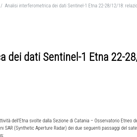
Analisi interferometrica dei dati Sentinel-1 Etna 22-28/12/18: relaz
ca dei dati Sentinel-1 Etna 22-2
attività dell’Etna svolte dalla Sezione di Catania – Osservatorio Etneo de
ni SAR (Synthetic Aperture Radar) dei due seguenti passaggi del sate
us: