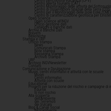
Centro pericolosità vulcanica (CPV)
Centro allerta tsunami (CAT)
Centro Monitoraggio delle attività del Sottosuol
Centro di Osservazioni Spaziali della Terra (COS 
Centro per il Monitoraggio delle Isole Eolie (CME
Centro di caratterizzazione geofisica per Einst
Open Science
Open science all'INGV
Ufficio gestione dati
Cataloghi e banche dati
Archivi e Banche Dati
Brevetti
Biblioteche
Stampa e URP
Ufficio stampa
News
Comunicati Stampa
Note stampa
Rassegna stampa
Archivio Stampa
URP
Archivio INGVNewsletter
Contatti
Comunicazione e Divulgazione
Musei, centri informativi e attività con le scuole
Musei
Centri informativi
Attività con scuole
Educational
Progetti per la riduzione del rischio e campagne di 
Edurisk
Io non rischio
Alla scoperta
dell'Ambiente
dei Terremoti
dei Vulcani
Blog & Canali Social
INGVambiente