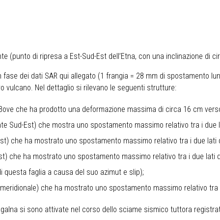
e (punto di ripresa a Est-Sud-Est dell’Etna, con una inclinazione di ci
 in fase dei dati SAR qui allegato (1 frangia = 28 mm di spostamento lu
vulcano. Nel dettaglio si rilevano le seguenti strutture:
e del Bove che ha prodotto una deformazione massima di circa 16 cm ver
ante Sud-Est) che mostra uno spostamento massimo relativo tra i due l
-Est) che ha mostrato uno spostamento massimo relativo tra i due lati 
est) che ha mostrato uno spostamento massimo relativo tra i due lati d
i questa faglia a causa del suo azimut e slip);
e meridionale) che ha mostrato uno spostamento massimo relativo tra i 
alna si sono attivate nel corso dello sciame sismico tuttora registrato