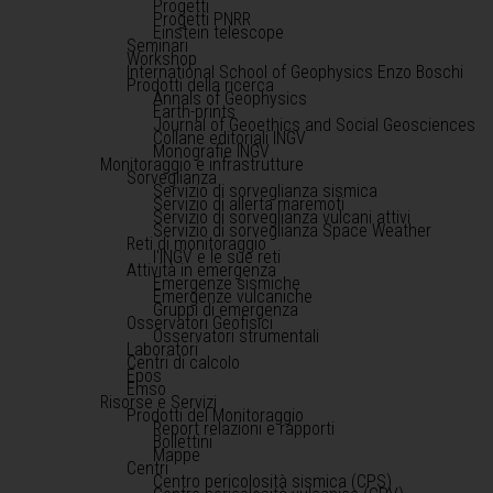
Progetti
Progetti PNRR
Einstein telescope
Seminari
Workshop
International School of Geophysics Enzo Boschi
Prodotti della ricerca
Annals of Geophysics
Earth-prints
Journal of Geoethics and Social Geosciences
Collane editoriali INGV
Monografie INGV
Monitoraggio e infrastrutture
Sorveglianza
Servizio di sorveglianza sismica
Servizio di allerta maremoti
Servizio di sorveglianza vulcani attivi
Servizio di sorveglianza Space Weather
Reti di monitoraggio
l'INGV e le sue reti
Attività in emergenza
Emergenze sismiche
Emergenze vulcaniche
Gruppi di emergenza
Osservatori Geofisici
Osservatori strumentali
Laboratori
Centri di calcolo
Epos
Emso
Risorse e Servizi
Prodotti del Monitoraggio
Report relazioni e rapporti
Bollettini
Mappe
Centri
Centro pericolosità sismica (CPS)