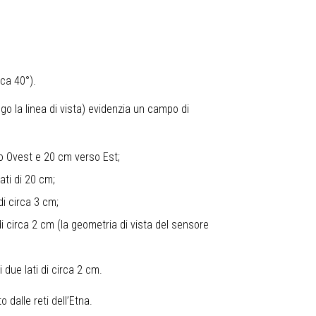
rca 40°).
ngo la linea di vista) evidenzia un campo di
so Ovest e 20 cm verso Est;
ati di 20 cm;
di circa 3 cm;
i circa 2 cm (la geometria di vista del sensore
due lati di circa 2 cm.
 dalle reti dell’Etna.