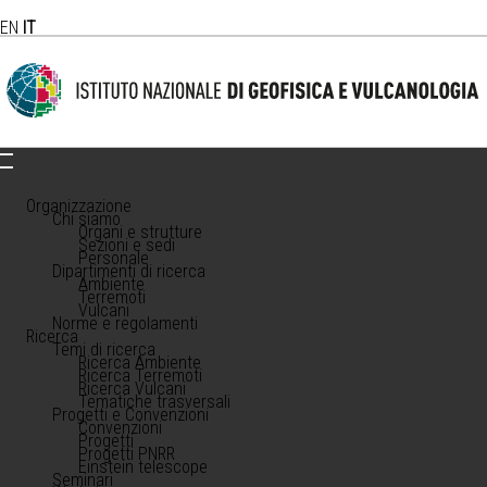
EN
IT
Organizzazione
Chi siamo
Organi e strutture
Sezioni e sedi
Personale
Dipartimenti di ricerca
Ambiente
Terremoti
Vulcani
Norme e regolamenti
Ricerca
Temi di ricerca
Ricerca Ambiente
Ricerca Terremoti
Ricerca Vulcani
Tematiche trasversali
Progetti e Convenzioni
Convenzioni
Progetti
Progetti PNRR
Einstein telescope
Seminari