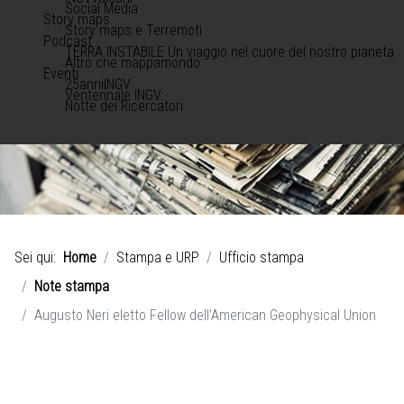
Social Media
Story maps
Story maps e Terremoti
Podcast
TERRA INSTABILE Un viaggio nel cuore del nostro pianeta
Altro che mappamondo
Eventi
25anniINGV
Ventennale INGV
Notte dei Ricercatori
Sei qui:
Home
Stampa e URP
Ufficio stampa
Note stampa
Augusto Neri eletto Fellow dell’American Geophysical Union