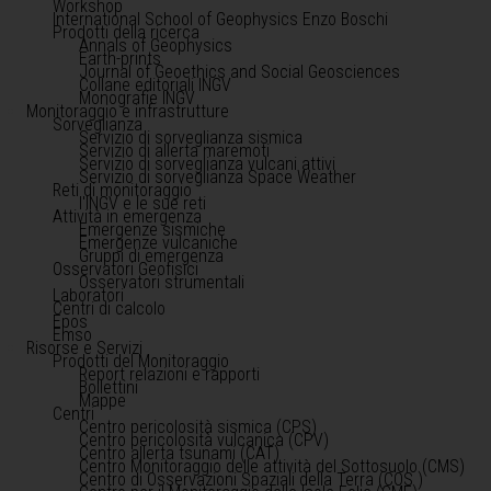
Workshop
International School of Geophysics Enzo Boschi
Prodotti della ricerca
Annals of Geophysics
Earth-prints
Journal of Geoethics and Social Geosciences
Collane editoriali INGV
Monografie INGV
Monitoraggio e infrastrutture
Sorveglianza
Servizio di sorveglianza sismica
Servizio di allerta maremoti
Servizio di sorveglianza vulcani attivi
Servizio di sorveglianza Space Weather
Reti di monitoraggio
l'INGV e le sue reti
Attività in emergenza
Emergenze sismiche
Emergenze vulcaniche
Gruppi di emergenza
Osservatori Geofisici
Osservatori strumentali
Laboratori
Centri di calcolo
Epos
Emso
Risorse e Servizi
Prodotti del Monitoraggio
Report relazioni e rapporti
Bollettini
Mappe
Centri
Centro pericolosità sismica (CPS)
Centro pericolosità vulcanica (CPV)
Centro allerta tsunami (CAT)
Centro Monitoraggio delle attività del Sottosuolo (CMS)
Centro di Osservazioni Spaziali della Terra (COS )