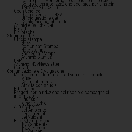
Centro per il Monitoraggio delle Isole Eolie (CME)
Centro di caratterizzazione geofisica per Einstein
Telescope (CCGET)
Open Science
Open science all'INGV
Ufficio gestione dati
Cataloghi e banche dati
Archivi e Banche Dati
Brevetti
Biblioteche
Stampa e URP
Ufficio stampa
News
Comunicati Stampa
Note stampa
Rassegna stampa
Archivio Stampa
URP
Archivio INGVNewsletter
Contatti
Comunicazione e Divulgazione
Musei, centri informativi e attività con le scuole
Musei
Centri informativi
Attività con scuole
Educational
Progetti per la riduzione del rischio e campagne di
informazione
Edurisk
Io non rischio
Alla scoperta
dell'Ambiente
dei Terremoti
dei Vulcani
Blog & Canali Social
INGVambiente
INGVterremoti
INGVvulcani