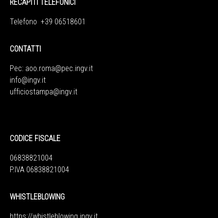
RECAPITI TELEFONICI
Telefono +39 06518601
CONTATTI
Pec:
aoo.roma@pec.ingv.it
info@ingv.it
ufficiostampa@ingv.it
CODICE FISCALE
06838821004
P.IVA 06838821004
WHISTLEBLOWING
https://whistleblowing.ingv.
it