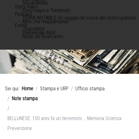
Social Media
Story maps
Story maps e Terremoti
Podcast
TERRA INSTABILE Un viaggio nel cuore del nostro pianeta
Altro che mappamondo
Eventi
25anniINGV
Ventennale INGV
Notte dei Ricercatori
Sei qui:
Home
Stampa e URP
Ufficio stampa
Note stampa
BELLUNESE: 150 anni fa un terremoto … Memoria Scienza
Prevenzione