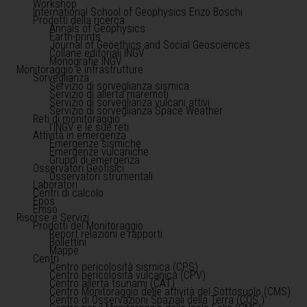
Workshop
International School of Geophysics Enzo Boschi
Prodotti della ricerca
Annals of Geophysics
Earth-prints
Journal of Geoethics and Social Geosciences
Collane editoriali INGV
Monografie INGV
Monitoraggio e infrastrutture
Sorveglianza
Servizio di sorveglianza sismica
Servizio di allerta maremoti
Servizio di sorveglianza vulcani attivi
Servizio di sorveglianza Space Weather
Reti di monitoraggio
l'INGV e le sue reti
Attività in emergenza
Emergenze sismiche
Emergenze vulcaniche
Gruppi di emergenza
Osservatori Geofisici
Osservatori strumentali
Laboratori
Centri di calcolo
Epos
Emso
Risorse e Servizi
Prodotti del Monitoraggio
Report relazioni e rapporti
Bollettini
Mappe
Centri
Centro pericolosità sismica (CPS)
Centro pericolosità vulcanica (CPV)
Centro allerta tsunami (CAT)
Centro Monitoraggio delle attività del Sottosuolo (CMS)
Centro di Osservazioni Spaziali della Terra (COS )