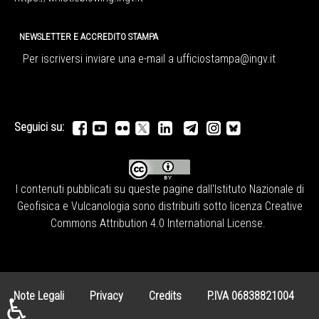
NEWSLETTER E ACCREDITO STAMPA
Per iscriversi inviare una e-mail a
ufficiostampa@ingv.it
Seguici su:
I contenuti pubblicati su queste pagine dall'
Istituto Nazionale di
Geofisica e Vulcanologia
sono distribuiti sotto licenza
Creative
Commons Attribution 4.0 International License
.
Note Legali
Privacy
Credits
P.IVA 06838821004
♿