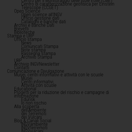
Centro per il Monitoraggio delle Isole Eolie (CME)
Centro di caratterizzazione geofisica per Einstein
Telescope (CCGET)
Open Science
Open science all'INGV
Ufficio gestione dati
Cataloghi e banche dati
Archivi e Banche Dati
Brevetti
Biblioteche
Stampa e URP
Ufficio stampa
News
Comunicati Stampa
Note stampa
Rassegna stampa
Archivio Stampa
URP
Archivio INGVNewsletter
Contatti
Comunicazione e Divulgazione
Musei, centri informativi e attività con le scuole
Musei
Centri informativi
Attività con scuole
Educational
Progetti per la riduzione del rischio e campagne di
informazione
Edurisk
Io non rischio
Alla scoperta
dell'Ambiente
dei Terremoti
dei Vulcani
Blog & Canali Social
INGVambiente
INGVterremoti
INGVvulcani