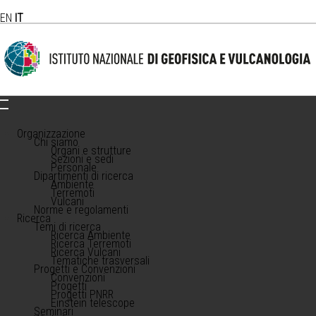
EN
IT
Organizzazione
Chi siamo
Organi e strutture
Sezioni e sedi
Personale
Dipartimenti di ricerca
Ambiente
Terremoti
Vulcani
Norme e regolamenti
Ricerca
Temi di ricerca
Ricerca Ambiente
Ricerca Terremoti
Ricerca Vulcani
Tematiche trasversali
Progetti e Convenzioni
Convenzioni
Progetti
Progetti PNRR
Einstein telescope
Seminari