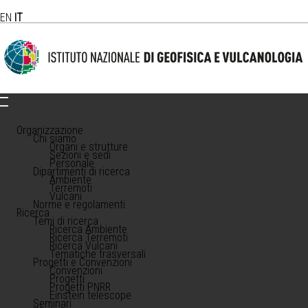
EN
IT
Organizzazione
Chi siamo
Organi e strutture
Sezioni e sedi
Personale
Dipartimenti di ricerca
Ambiente
Terremoti
Vulcani
Norme e regolamenti
Ricerca
Temi di ricerca
Ricerca Ambiente
Ricerca Terremoti
Ricerca Vulcani
Tematiche trasversali
Progetti e Convenzioni
Convenzioni
Progetti
Progetti PNRR
Einstein telescope
Seminari