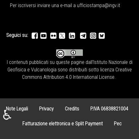
Per iscriversi inviare una e-mail a
ufficiostampa@ingv.it
Seguici su:
I contenuti pubblicati su queste pagine dall'
Istituto Nazionale di
Geofisica e Vulcanologia
sono distribuiti sotto licenza
Creative
Commons Attribution 4.0 International License
.
Note Legali
Privacy
Credits
P.IVA 06838821004
♿
Fatturazione elettronica e Split Payment
Pec