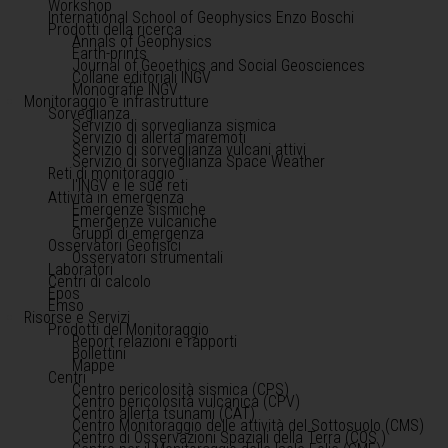
Workshop
International School of Geophysics Enzo Boschi
Prodotti della ricerca
Annals of Geophysics
Earth-prints
Journal of Geoethics and Social Geosciences
Collane editoriali INGV
Monografie INGV
Monitoraggio e infrastrutture
Sorveglianza
Servizio di sorveglianza sismica
Servizio di allerta maremoti
Servizio di sorveglianza vulcani attivi
Servizio di sorveglianza Space Weather
Reti di monitoraggio
l'INGV e le sue reti
Attività in emergenza
Emergenze sismiche
Emergenze vulcaniche
Gruppi di emergenza
Osservatori Geofisici
Osservatori strumentali
Laboratori
Centri di calcolo
Epos
Emso
Risorse e Servizi
Prodotti del Monitoraggio
Report relazioni e rapporti
Bollettini
Mappe
Centri
Centro pericolosità sismica (CPS)
Centro pericolosità vulcanica (CPV)
Centro allerta tsunami (CAT)
Centro Monitoraggio delle attività del Sottosuolo (CMS)
Centro di Osservazioni Spaziali della Terra (COS )