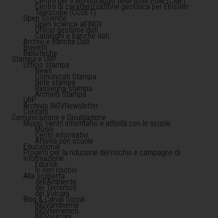
Centro per il Monitoraggio delle Isole Eolie (CME)
Centro di caratterizzazione geofisica per Einstein
Telescope (CCGET)
Open Science
Open science all'INGV
Ufficio gestione dati
Cataloghi e banche dati
Archivi e Banche Dati
Brevetti
Biblioteche
Stampa e URP
Ufficio stampa
News
Comunicati Stampa
Note stampa
Rassegna stampa
Archivio Stampa
URP
Archivio INGVNewsletter
Contatti
Comunicazione e Divulgazione
Musei, centri informativi e attività con le scuole
Musei
Centri informativi
Attività con scuole
Educational
Progetti per la riduzione del rischio e campagne di
informazione
Edurisk
Io non rischio
Alla scoperta
dell'Ambiente
dei Terremoti
dei Vulcani
Blog & Canali Social
INGVambiente
INGVterremoti
INGVvulcani