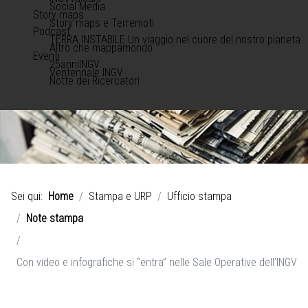
Social Media
Story maps
Story maps e Terremoti
Podcast
TERRA INSTABILE Un viaggio nel cuore del nostro pianeta
Altro che mappamondo
Eventi
25anniINGV
Ventennale INGV
Notte dei Ricercatori
Sei qui:
Home
Stampa e URP
Ufficio stampa
Note stampa
Con video e infografiche si “entra” nelle Sale Operative dell’INGV