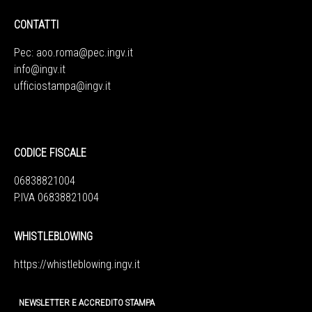
CONTATTI
Pec:
aoo.roma@pec.ingv.it
info@ingv.it
ufficiostampa@ingv.it
CODICE FISCALE
06838821004
P.IVA 06838821004
WHISTLEBLOWING
https://whistleblowing.ingv.
it
NEWSLETTER E ACCREDITO STAMPA