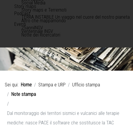
Social Media
Story maps
Story maps e Terremoti
Podcast
TERRA INSTABILE Un viaggio nel cuore del nostro pianeta
Altro che mappamondo
Eventi
25anniINGV
Ventennale INGV
Notte dei Ricercatori
Sei qui:
Home
Stampa e URP
Ufficio stampa
Note stampa
Dal monitoraggio dei territori sismici e vulcanici alle terapie
mediche: nasce PACE il software che sostituisce la TAC