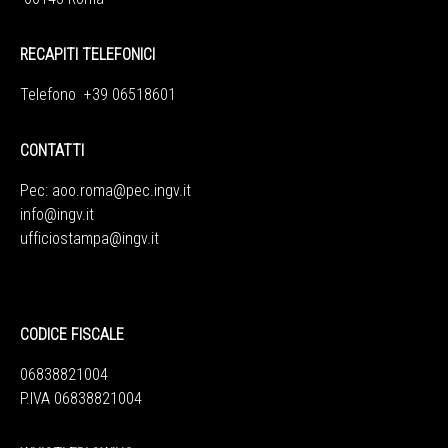
RECAPITI TELEFONICI
Telefono +39 06518601
CONTATTI
Pec:
aoo.roma@pec.ingv.it
info@ingv.it
ufficiostampa@ingv.it
CODICE FISCALE
06838821004
P.IVA 06838821004