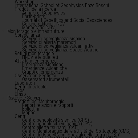
Workshop
International School of Geophysics Enzo Boschi
Prodotti della ricerca
Annals of Geophysics
Earth-prints
Journal of Geoethics and Social Geosciences
Collane editoriali INGV
Monografie INGV
Monitoraggio e infrastrutture
Sorveglianza
Servizio di sorveglianza sismica
Servizio di allerta maremoti
Servizio di sorveglianza vulcani attivi
Servizio di sorveglianza Space Weather
Reti di monitoraggio
l'INGV e le sue reti
Attività in emergenza
Emergenze sismiche
Emergenze vulcaniche
Gruppi di emergenza
Osservatori Geofisici
Osservatori strumentali
Laboratori
Centri di calcolo
Epos
Emso
Risorse e Servizi
Prodotti del Monitoraggio
Report relazioni e rapporti
Bollettini
Mappe
Centri
Centro pericolosità sismica (CPS)
Centro pericolosità vulcanica (CPV)
Centro allerta tsunami (CAT)
Centro Monitoraggio delle attività del Sottosuolo (CMS)
Centro di Osservazioni Spaziali della Terra (COS )