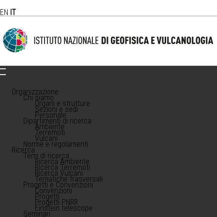
EN
IT
Organizzazione
Chi siamo
Organi e strutture
Sezioni e sedi
Personale
Dipartimenti di ricerca
Ambiente
Terremoti
Vulcani
Norme e regolamenti
Ricerca
Temi di ricerca
Ricerca Ambiente
Ricerca Terremoti
Ricerca Vulcani
Tematiche trasversali
Progetti e Convenzioni
Convenzioni
Progetti
Progetti PNRR
Einstein telescope
Seminari