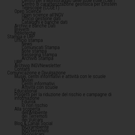
Centro per il Monitoraggio delle Isole Eolie (CME)
Centro di caratterizzazione geofisica per Einstein
Telescope (CCGET)
Open Science
Open science all'INGV
Ufficio gestione dati
Cataloghi e banche dati
Archivi e Banche Dati
Brevetti
Biblioteche
Stampa e URP
Ufficio stampa
News
Comunicati Stampa
Note stampa
Rassegna stampa
Archivio Stampa
URP
Archivio INGVNewsletter
Contatti
Comunicazione e Divulgazione
Musei, centri informativi e attività con le scuole
Musei
Centri informativi
Attività con scuole
Educational
Progetti per la riduzione del rischio e campagne di
informazione
Edurisk
Io non rischio
Alla scoperta
dell'Ambiente
dei Terremoti
dei Vulcani
Blog & Canali Social
INGVambiente
INGVterremoti
INGVvulcani