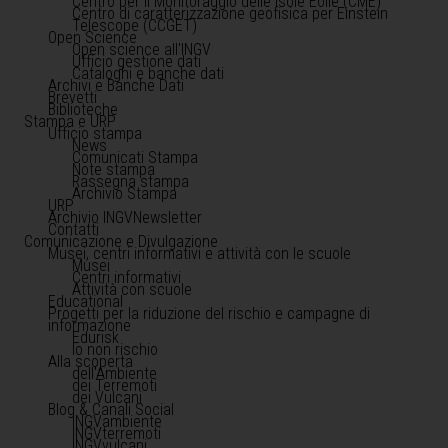
Centro per il Monitoraggio delle Isole Eolie (CME)
Centro di caratterizzazione geofisica per Einstein
Telescope (CCGET)
Open Science
Open science all'INGV
Ufficio gestione dati
Cataloghi e banche dati
Archivi e Banche Dati
Brevetti
Biblioteche
Stampa e URP
Ufficio stampa
News
Comunicati Stampa
Note stampa
Rassegna stampa
Archivio Stampa
URP
Archivio INGVNewsletter
Contatti
Comunicazione e Divulgazione
Musei, centri informativi e attività con le scuole
Musei
Centri informativi
Attività con scuole
Educational
Progetti per la riduzione del rischio e campagne di
informazione
Edurisk
Io non rischio
Alla scoperta
dell'Ambiente
dei Terremoti
dei Vulcani
Blog & Canali Social
INGVambiente
INGVterremoti
INGVvulcani