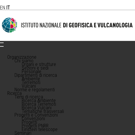
EN
IT
Organizzazione
Chi siamo
Organi e strutture
Sezioni e sedi
Personale
Dipartimenti di ricerca
Ambiente
Terremoti
Vulcani
Norme e regolamenti
Ricerca
Temi di ricerca
Ricerca Ambiente
Ricerca Terremoti
Ricerca Vulcani
Tematiche trasversali
Progetti e Convenzioni
Convenzioni
Progetti
Progetti PNRR
Einstein telescope
Seminari