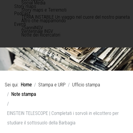
Social Media
Story maps
Story maps e Terremoti
Podcast
TERRA INSTABILE Un viaggio nel cuore del nostro pianeta
Altro che mappamondo
Eventi
25anniINGV
Ventennale INGV
Notte dei Ricercatori
Sei qui:
Home
Stampa e URP
Ufficio stampa
Note stampa
EINSTEIN TELESCOPE | Completati i sorvoli in elicottero per
studiare il sottosuolo della Barbagia