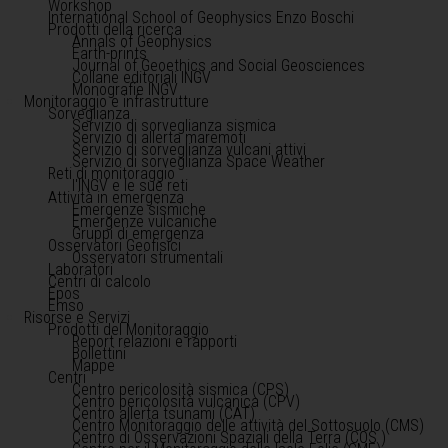
Workshop
International School of Geophysics Enzo Boschi
Prodotti della ricerca
Annals of Geophysics
Earth-prints
Journal of Geoethics and Social Geosciences
Collane editoriali INGV
Monografie INGV
Monitoraggio e infrastrutture
Sorveglianza
Servizio di sorveglianza sismica
Servizio di allerta maremoti
Servizio di sorveglianza vulcani attivi
Servizio di sorveglianza Space Weather
Reti di monitoraggio
l'INGV e le sue reti
Attività in emergenza
Emergenze sismiche
Emergenze vulcaniche
Gruppi di emergenza
Osservatori Geofisici
Osservatori strumentali
Laboratori
Centri di calcolo
Epos
Emso
Risorse e Servizi
Prodotti del Monitoraggio
Report relazioni e rapporti
Bollettini
Mappe
Centri
Centro pericolosità sismica (CPS)
Centro pericolosità vulcanica (CPV)
Centro allerta tsunami (CAT)
Centro Monitoraggio delle attività del Sottosuolo (CMS)
Centro di Osservazioni Spaziali della Terra (COS )