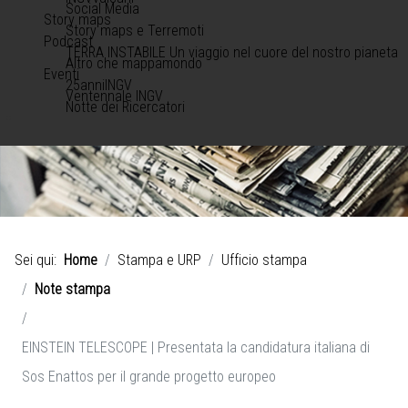
Social Media
Story maps
Story maps e Terremoti
Podcast
TERRA INSTABILE Un viaggio nel cuore del nostro pianeta
Altro che mappamondo
Eventi
25anniINGV
Ventennale INGV
Notte dei Ricercatori
Sei qui:
Home
Stampa e URP
Ufficio stampa
Note stampa
EINSTEIN TELESCOPE | Presentata la candidatura italiana di
Sos Enattos per il grande progetto europeo