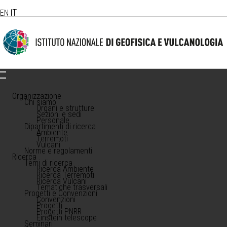
EN
IT
Organizzazione
Chi siamo
Organi e strutture
Sezioni e sedi
Personale
Dipartimenti di ricerca
Ambiente
Terremoti
Vulcani
Norme e regolamenti
Ricerca
Temi di ricerca
Ricerca Ambiente
Ricerca Terremoti
Ricerca Vulcani
Tematiche trasversali
Progetti e Convenzioni
Convenzioni
Progetti
Progetti PNRR
Einstein telescope
Seminari