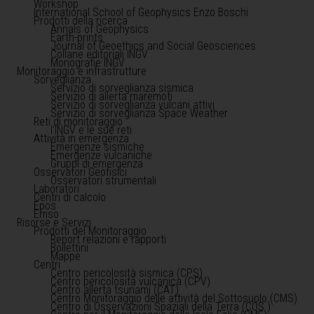
Workshop
International School of Geophysics Enzo Boschi
Prodotti della ricerca
Annals of Geophysics
Earth-prints
Journal of Geoethics and Social Geosciences
Collane editoriali INGV
Monografie INGV
Monitoraggio e infrastrutture
Sorveglianza
Servizio di sorveglianza sismica
Servizio di allerta maremoti
Servizio di sorveglianza vulcani attivi
Servizio di sorveglianza Space Weather
Reti di monitoraggio
l'INGV e le sue reti
Attività in emergenza
Emergenze sismiche
Emergenze vulcaniche
Gruppi di emergenza
Osservatori Geofisici
Osservatori strumentali
Laboratori
Centri di calcolo
Epos
Emso
Risorse e Servizi
Prodotti del Monitoraggio
Report relazioni e rapporti
Bollettini
Mappe
Centri
Centro pericolosità sismica (CPS)
Centro pericolosità vulcanica (CPV)
Centro allerta tsunami (CAT)
Centro Monitoraggio delle attività del Sottosuolo (CMS)
Centro di Osservazioni Spaziali della Terra (COS )