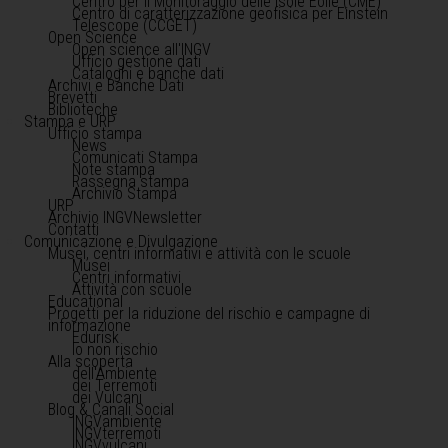
Centro per il Monitoraggio delle Isole Eolie (CME)
Centro di caratterizzazione geofisica per Einstein
Telescope (CCGET)
Open Science
Open science all'INGV
Ufficio gestione dati
Cataloghi e banche dati
Archivi e Banche Dati
Brevetti
Biblioteche
Stampa e URP
Ufficio stampa
News
Comunicati Stampa
Note stampa
Rassegna stampa
Archivio Stampa
URP
Archivio INGVNewsletter
Contatti
Comunicazione e Divulgazione
Musei, centri informativi e attività con le scuole
Musei
Centri informativi
Attività con scuole
Educational
Progetti per la riduzione del rischio e campagne di
informazione
Edurisk
Io non rischio
Alla scoperta
dell'Ambiente
dei Terremoti
dei Vulcani
Blog & Canali Social
INGVambiente
INGVterremoti
INGVvulcani