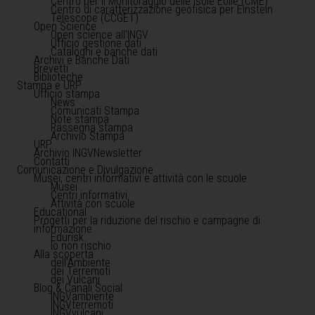
Centro per il Monitoraggio delle Isole Eolie (CME)
Centro di caratterizzazione geofisica per Einstein
Telescope (CCGET)
Open Science
Open science all'INGV
Ufficio gestione dati
Cataloghi e banche dati
Archivi e Banche Dati
Brevetti
Biblioteche
Stampa e URP
Ufficio stampa
News
Comunicati Stampa
Note stampa
Rassegna stampa
Archivio Stampa
URP
Archivio INGVNewsletter
Contatti
Comunicazione e Divulgazione
Musei, centri informativi e attività con le scuole
Musei
Centri informativi
Attività con scuole
Educational
Progetti per la riduzione del rischio e campagne di
informazione
Edurisk
Io non rischio
Alla scoperta
dell'Ambiente
dei Terremoti
dei Vulcani
Blog & Canali Social
INGVambiente
INGVterremoti
INGVvulcani