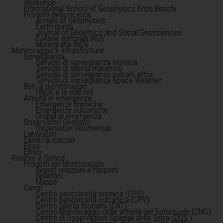
Workshop
International School of Geophysics Enzo Boschi
Prodotti della ricerca
Annals of Geophysics
Earth-prints
Journal of Geoethics and Social Geosciences
Collane editoriali INGV
Monografie INGV
Monitoraggio e infrastrutture
Sorveglianza
Servizio di sorveglianza sismica
Servizio di allerta maremoti
Servizio di sorveglianza vulcani attivi
Servizio di sorveglianza Space Weather
Reti di monitoraggio
l'INGV e le sue reti
Attività in emergenza
Emergenze sismiche
Emergenze vulcaniche
Gruppi di emergenza
Osservatori Geofisici
Osservatori strumentali
Laboratori
Centri di calcolo
Epos
Emso
Risorse e Servizi
Prodotti del Monitoraggio
Report relazioni e rapporti
Bollettini
Mappe
Centri
Centro pericolosità sismica (CPS)
Centro pericolosità vulcanica (CPV)
Centro allerta tsunami (CAT)
Centro Monitoraggio delle attività del Sottosuolo (CMS)
Centro di Osservazioni Spaziali della Terra (COS )