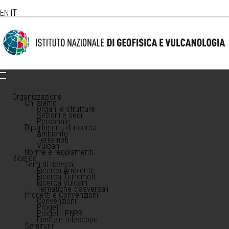
EN
IT
Organizzazione
Chi siamo
Organi e strutture
Sezioni e sedi
Personale
Dipartimenti di ricerca
Ambiente
Terremoti
Vulcani
Norme e regolamenti
Ricerca
Temi di ricerca
Ricerca Ambiente
Ricerca Terremoti
Ricerca Vulcani
Tematiche trasversali
Progetti e Convenzioni
Convenzioni
Progetti
Progetti PNRR
Einstein telescope
Seminari