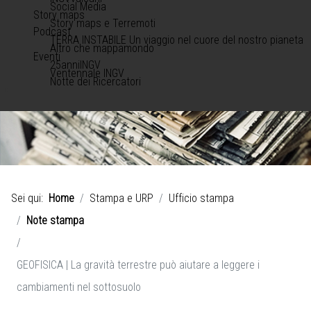
Social Media
Story maps
Story maps e Terremoti
Podcast
TERRA INSTABILE Un viaggio nel cuore del nostro pianeta
Altro che mappamondo
Eventi
25anniINGV
Ventennale INGV
Notte dei Ricercatori
Sei qui:
Home
Stampa e URP
Ufficio stampa
Note stampa
GEOFISICA | La gravità terrestre può aiutare a leggere i
cambiamenti nel sottosuolo