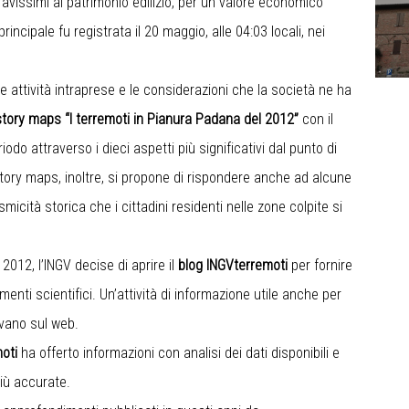
ravissimi al patrimonio edilizio, per un valore economico
rincipale fu registrata il 20 maggio, alle 04:03 locali, nei
le attività intraprese e le considerazioni che la società ne ha
story maps
“I terremoti in Pianura Padana del 2012”
con il
iodo attraverso i dieci aspetti più significativi dal punto di
tory maps, inoltre, si propone di rispondere anche ad alcune
icità storica che i cittadini residenti nelle zone colpite si
2012, l’INGV decise di aprire il
blog INGVterremoti
per fornire
enti scientifici. Un’attività di informazione utile anche per
vano sul web.
moti
ha offerto informazioni con analisi dei dati disponibili e
più accurate.