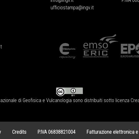
info@ingv.it
P.IVA 0
ufficiostampa@ingv.it
t
Nazionale di Geofisica e Vulcanologia
sono distribuiti sotto licenza
Crea
y
Credits
P.IVA 06838821004
Fatturazione elettronica e