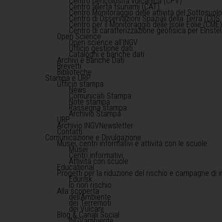
Centro pericolosità vulcanica (CPV)
Centro allerta tsunami (CAT)
Centro Monitoraggio delle attività del Sottosuol
Centro di Osservazioni Spaziali della Terra (COS 
Centro per il Monitoraggio delle Isole Eolie (CME
Centro di caratterizzazione geofisica per Einst
Open Science
Open science all'INGV
Ufficio gestione dati
Cataloghi e banche dati
Archivi e Banche Dati
Brevetti
Biblioteche
Stampa e URP
Ufficio stampa
News
Comunicati Stampa
Note stampa
Rassegna stampa
Archivio Stampa
URP
Archivio INGVNewsletter
Contatti
Comunicazione e Divulgazione
Musei, centri informativi e attività con le scuole
Musei
Centri informativi
Attività con scuole
Educational
Progetti per la riduzione del rischio e campagne di 
Edurisk
Io non rischio
Alla scoperta
dell'Ambiente
dei Terremoti
dei Vulcani
Blog & Canali Social
INGVambiente