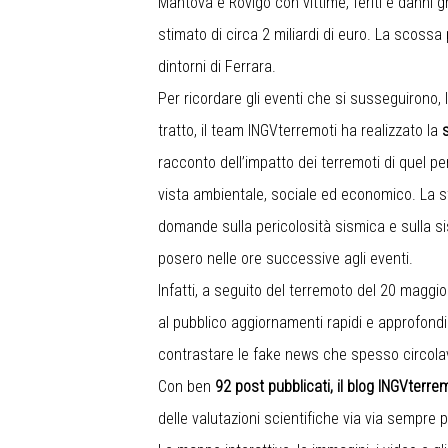
Mantova e Rovigo con vittime, feriti e danni g
stimato di circa 2 miliardi di euro. La scossa p
dintorni di Ferrara.
Per ricordare gli eventi che si susseguirono, 
tratto, il team INGVterremoti ha realizzato la
racconto dell’impatto dei terremoti di quel per
vista ambientale, sociale ed economico. La s
domande sulla pericolosità sismica e sulla sism
posero nelle ore successive agli eventi.
Infatti, a seguito del terremoto del 20 maggio 
al pubblico aggiornamenti rapidi e approfondim
contrastare le fake news che spesso circola
Con ben
92 post pubblicati, il blog INGVterre
delle valutazioni scientifiche via via sempre 