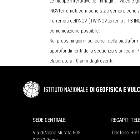
Le mappe interattive, le immagini, i video e g
INGVterremoti.com
sono stati sempre condivis
Terremoti dell’INGV (TW
INGVterremoti
, FB
IN
comunicazione possibile.
Nei prossimi giorni sui canali della piattafo
approfondimenti della sequenza sismica in Pia
elaborate a 10 anni dagli eventi.
SEDE CENTRALE
RECAPITI TEL
Via di Vigna Murata 605
Telefono +39