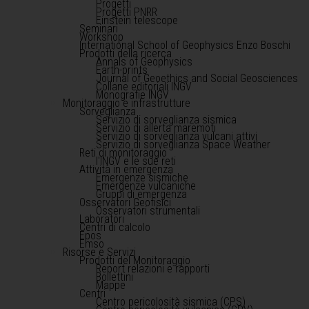
Progetti
Progetti PNRR
Einstein telescope
Seminari
Workshop
International School of Geophysics Enzo Boschi
Prodotti della ricerca
Annals of Geophysics
Earth-prints
Journal of Geoethics and Social Geosciences
Collane editoriali INGV
Monografie INGV
Monitoraggio e infrastrutture
Sorveglianza
Servizio di sorveglianza sismica
Servizio di allerta maremoti
Servizio di sorveglianza vulcani attivi
Servizio di sorveglianza Space Weather
Reti di monitoraggio
l'INGV e le sue reti
Attività in emergenza
Emergenze sismiche
Emergenze vulcaniche
Gruppi di emergenza
Osservatori Geofisici
Osservatori strumentali
Laboratori
Centri di calcolo
Epos
Emso
Risorse e Servizi
Prodotti del Monitoraggio
Report relazioni e rapporti
Bollettini
Mappe
Centri
Centro pericolosità sismica (CPS)