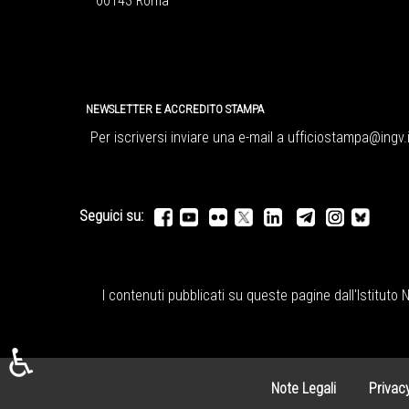
00143 Roma
NEWSLETTER E ACCREDITO STAMPA
Per iscriversi inviare una e-mail a
ufficiostampa@ingv.i
Seguici su:
I contenuti pubblicati su queste pagine dall'
Istituto 
♿
Note Legali
Privac