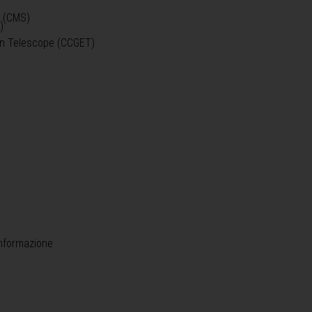
o (CMS)
)
)
ein Telescope (CCGET)
informazione