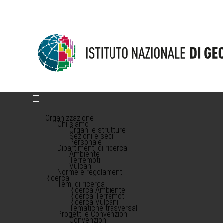
Organizzazione
Chi siamo
Organi e strutture
Sezioni e sedi
Personale
Dipartimenti di ricerca
Ambiente
Terremoti
Vulcani
Norme e regolamenti
Ricerca
Temi di ricerca
Ricerca Ambiente
Ricerca Terremoti
Ricerca Vulcani
Tematiche trasversali
Progetti e Convenzioni
Convenzioni