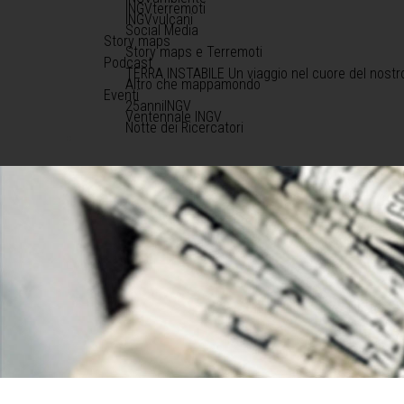
INGVterremoti
INGVvulcani
Social Media
Story maps
Story maps e Terremoti
Podcast
TERRA INSTABILE Un viaggio nel cuore del nostr
Altro che mappamondo
Eventi
25anniINGV
Ventennale INGV
Notte dei Ricercatori