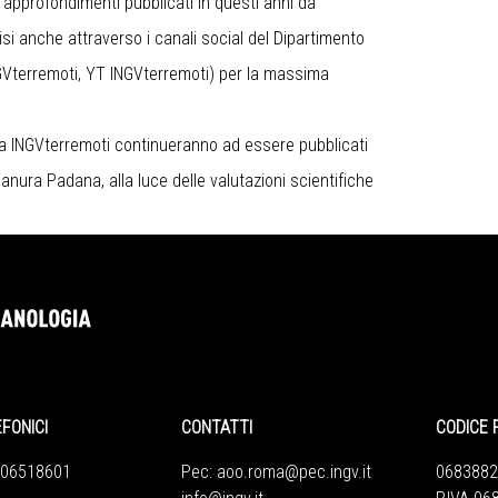
li approfondimenti pubblicati in questi anni da
i anche attraverso i canali social del Dipartimento
GVterremoti
, YT
INGVterremoti
) per la massima
rma INGVterremoti continueranno ad essere pubblicati
nura Padana, alla luce delle valutazioni scientifiche
EFONICI
CONTATTI
CODICE 
 06518601
Pec:
aoo.roma@pec.ingv.it
0683882