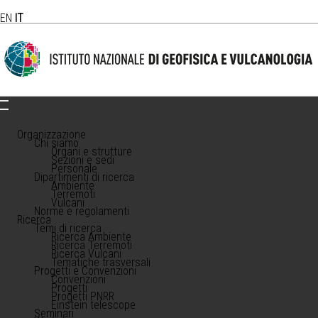
EN
IT
Organizzazione
Chi siamo
Organi e strutture
Sezioni e sedi
Personale
Dipartimenti di ricerca
Ambiente
Terremoti
Vulcani
Norme e regolamenti
Ricerca
Temi di ricerca
Ricerca Ambiente
Ricerca Terremoti
Ricerca Vulcani
Tematiche trasversali
Progetti e Convenzioni
Convenzioni
Progetti
Progetti PNRR
Einstein telescope
Seminari