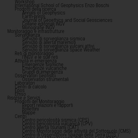
Workshop
International School of Geophysics Enzo Boschi
Prodotti della ricerca
Annals of Geophysics
Earth-prints
Journal of Geoethics and Social Geosciences
Collane editoriali INGV
Monografie INGV
Monitoraggio e infrastrutture
Sorveglianza
Servizio di sorveglianza sismica
Servizio di allerta maremoti
Servizio di sorveglianza vulcani attivi
Servizio di sorveglianza Space Weather
Reti di monitoraggio
l'INGV e le sue reti
Attività in emergenza
Emergenze sismiche
Emergenze vulcaniche
Gruppi di emergenza
Osservatori Geofisici
Osservatori strumentali
Laboratori
Centri di calcolo
Epos
Emso
Risorse e Servizi
Prodotti del Monitoraggio
Report relazioni e rapporti
Bollettini
Mappe
Centri
Centro pericolosità sismica (CPS)
Centro pericolosità vulcanica (CPV)
Centro allerta tsunami (CAT)
Centro Monitoraggio delle attività del Sottosuolo (CMS)
Centro di Osservazioni Spaziali della Terra (COS )