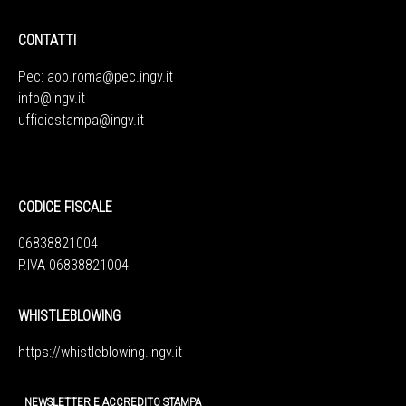
CONTATTI
Pec:
aoo.roma@pec.ingv.it
info@ingv.it
ufficiostampa@ingv.it
CODICE FISCALE
06838821004
P.IVA 06838821004
WHISTLEBLOWING
https://whistleblowing.ingv.
it
NEWSLETTER E ACCREDITO STAMPA