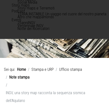
Social Media
Story maps
Story maps e Terremoti
Podcast
TERRA INSTABILE Un viaggio nel cuore del nostro pianeta
Altro che mappamondo
Eventi
25anniINGV
Ventennale INGV
Notte dei Ricercatori
Sei qui:
Home
Stampa e URP
Ufficio stampa
Note stampa
INGV, una story map racconta la sequenza sismica
dell’Aquilano