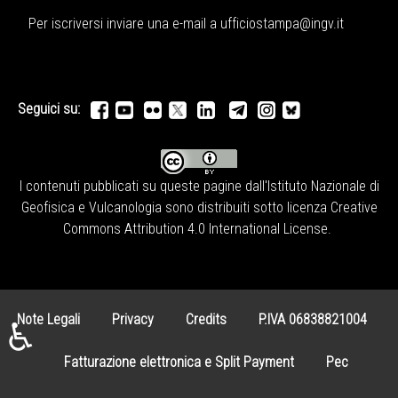
Per iscriversi inviare una e-mail a
ufficiostampa@ingv.it
Seguici su:
I contenuti pubblicati su queste pagine dall'
Istituto Nazionale di
Geofisica e Vulcanologia
sono distribuiti sotto licenza
Creative
Commons Attribution 4.0 International License
.
Note Legali
Privacy
Credits
P.IVA 06838821004
♿
Fatturazione elettronica e Split Payment
Pec