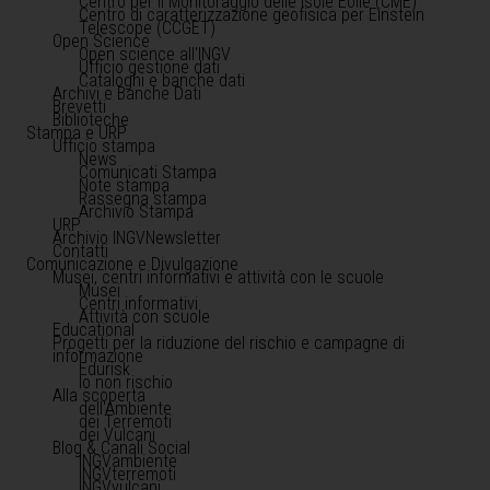
Centro per il Monitoraggio delle Isole Eolie (CME)
Centro di caratterizzazione geofisica per Einstein
Telescope (CCGET)
Open Science
Open science all'INGV
Ufficio gestione dati
Cataloghi e banche dati
Archivi e Banche Dati
Brevetti
Biblioteche
Stampa e URP
Ufficio stampa
News
Comunicati Stampa
Note stampa
Rassegna stampa
Archivio Stampa
URP
Archivio INGVNewsletter
Contatti
Comunicazione e Divulgazione
Musei, centri informativi e attività con le scuole
Musei
Centri informativi
Attività con scuole
Educational
Progetti per la riduzione del rischio e campagne di
informazione
Edurisk
Io non rischio
Alla scoperta
dell'Ambiente
dei Terremoti
dei Vulcani
Blog & Canali Social
INGVambiente
INGVterremoti
INGVvulcani